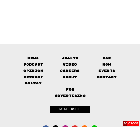
News
Wealth
Pop
Podcast
Video
Now
Opinion
Careers
Events
Privacy
About
Contact
Policy
FOR
ADVERTISING
MEMBERSHIP