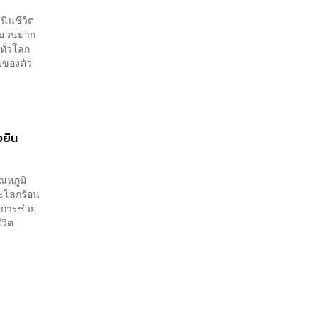
นินชีวิต
จำนวนมาก
ทั่วโลก
มของตัว
งยืน
ุณหภูมิ
วะโลกร้อน
ในการช่วย
วิต