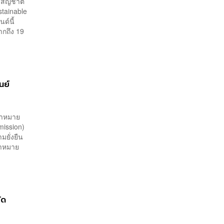
ังสัญชาติ
stainable
ด์นี้
ากถึง 19
นย์
ป้าหมาย
mission)
ยั่งยืน
้าหมาย
ัด