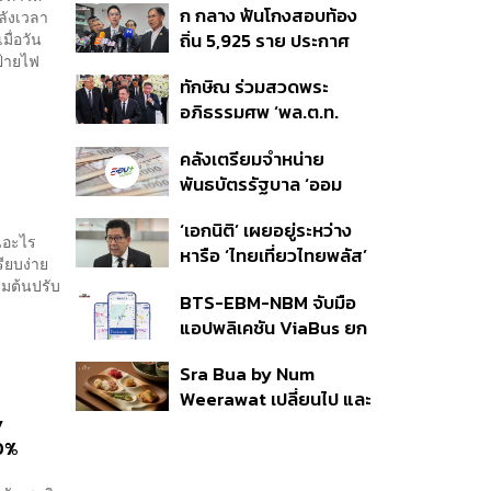
ก กลาง ฟันโกงสอบท้อง
ลังเวลา
350’ เสริมความมั่นคง
มื่อวัน
ถิ่น 5,925 ราย ประกาศ
ชายแดน
ป้ายไฟ
บัญชีใหม่ 7 ส.ค. ส่วน 97
ทักษิณ ร่วมสวดพระ
ราย รอ ป.ป.ช. ขีดเส้นแล้ว
อภิธรรมศพ ‘พล.ต.ท.
เสร็จ 31 ส.ค.
ผ่อน’ บิดา ‘พักตร์พิไล ทวี
คลังเตรียมจำหน่าย
สิน’ สิริอายุ 103 ปี แกนนำ
พันธบัตรรัฐบาล ‘ออม
เพื่อไทย-บุคคลหลาก
พลัส’ รอบถัดไป เร็วสุด 4
วงการร่วมอาลัย
‘เอกนิติ’ เผยอยู่ระหว่าง
ก.ย.นี้ อาจเพิ่มสัดส่วนการ
ุนอะไร
หารือ ‘ไทยเที่ยวไทยพลัส’
ขายแบบ Small Lot First
รียบง่าย
มีสิทธิใช้งบจากเงินกู้ 4
มากขึ้น
่มต้นปรับ
BTS-EBM-NBM จับมือ
แสนล้าน มั่นใจงบต่อ ‘ไทย
แอปพลิเคชัน ViaBus ยก
ช่วยไทย พลัส’ เฟส 2 มี
ระดับการติดตามตำแหน่ง
เพียงพอ
Sra Bua by Num
รถไฟฟ้า 3 สายแบบเรียล
Weerawat เปลี่ยนไป และ
ไทม์
y
นี่คือเหตุผลที่เราควรกลับ
00%
ไปอีกครั้ง