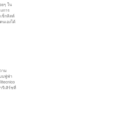
้อยๆ ใน
ครงการ
ช็กลิสต์
ตนเองได้
ความ
บฟู่ฟ่า
litecnico
ีเสิร์ชที่