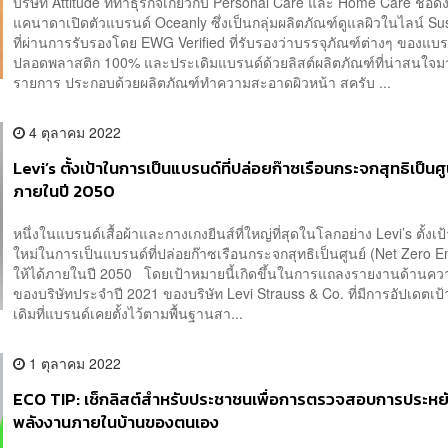
บริษัท Attitude ที่ทำธุรกิจเกี่ยวกับ Personal Care และ Home Care ชื่อด
แคนาดาเปิดตัวแบรนด์ Oceanly ซึ่งเป็นกลุ่มผลิตภัณฑ์ดูแลผิวในไลน์ Su
ที่ผ่านการรับรองโดย EWG Verified ที่รับรองว่าบรรจุภัณฑ์ต่างๆ ของแบรน
ปลอดพลาสติก 100% และประเดิมแบรนด์ด้วยลิสต์ผลิตภัณฑ์ที่น่าสนใจม
รายการ ประกอบด้วยผลิตภัณฑ์ทำความสะอาดผิวหน้า สครับ ...
4 ตุลาคม 2022
Levi’s ตั้งเป้าในการเป็นแบรนด์ที่ปล่อยก๊าซเรือนกระจกสุทธิเป็นศู
ภายในปี 2050
หนึ่งในแบรนด์เสื้อผ้าและกางเกงยีนส์ที่ใหญ่ที่สุดในโลกอย่าง Levi’s ตั้งเ
ใหม่ในการเป็นแบรนด์ที่ปล่อยก๊าซเรือนกระจกสุทธิเป็นศูนย์ (Net Zero E
ให้ได้ภายในปี 2050 โดยเป้าหมายนี้เกิดขึ้นในการแถลงรายงานด้านความ
ของบริษัทประจำปี 2021 ของบริษัท Levi Strauss & Co. ที่มีการอัปเดตเป
เดิมที่แบรนด์เคยตั้งไว้ตามพื้นฐานสา...
1 ตุลาคม 2022
ECO TIP: เช็กลิสต์สำหรับประชาชนเพื่อการตรวจสอบการประหย
พลังงานภายในบ้านของตนเอง