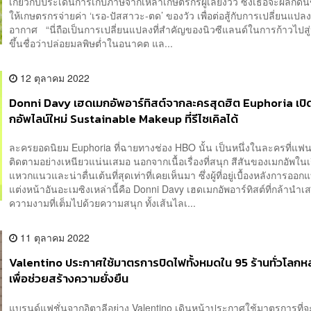
เกี่ยวกับประเด็นการเก็บภาษีจากเหล่าเกษตรกรผู้เลี้ยงวัว ซึ่งเธอจะผลักดั
ให้เกษตรกรจ่ายค่า ‘เรอ-ปัสสาวะ-ตด’ ของวัว เพื่อต่อสู้กับการเปลี่ยนแปล
อากาศ “นี่ถือเป็นการเปลี่ยนแปลงที่สำคัญของนิวซีแลนด์ในการก้าวไปสู่
ขึ้นชื่อว่าปล่อยมลพิษต่ำในอนาคต แล...
12 ตุลาคม 2022
Donni Davy เฮดเมกอัพอาร์ทิสต์จากละครสุดฮิต Euphoria เปิ
กอัพไลน์ใหม่ Sustainable Makeup ที่รีไซเคิลได้
ละครยอดนิยม Euphoria ที่ฉายทางช่อง HBO นั้น เป็นหนึ่งในละครที่แฟน
ติดตามอย่างเหนียวแน่นเสมอ นอกจากเนื้อเรื่องที่สนุก สีสันของเมกอัพในเรื่
แหวกแนวและน่าตื่นเต้นที่สุดเท่าที่เคยเห็นมา ซึ่งผู้ที่อยู่เบื้องหลังการออ
แต่งหน้าอันอะเมซิงเหล่านี้คือ Donni Davy เฮดเมกอัพอาร์ทิสต์ที่กล้านำเ
ความงามที่เต็มไปด้วยความสนุก ทั้งเส้นไลเ...
11 ตุลาคม 2022
Valentino ประกาศใช้มาตรการปิดไฟทั้งหมดใน 95 ร้านทั่วโลกหลั
เพื่อช่วยสร้างความยั่งยืน
แบรนด์แฟชั่นจากอิตาลีอย่าง Valentino เดินหน้าประกาศใช้มาตรการที่จ