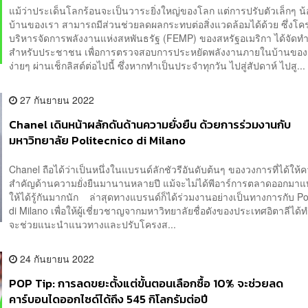
แม้ว่าประเด็นโลกร้อนจะเป็นวาระยิ่งใหญ่ของโลก แต่การปรับตัวเล็กๆ น
บ้านของเรา สามารถมีส่วนช่วยลดผลกระทบต่อสิ่งแวดล้อมได้ด้วย ซึ่งโ
บริหารจัดการพลังงานแห่งสหพันธรัฐ (FEMP) ของสหรัฐอเมริกา ได้จัดทำเ
สำหรับประชาชน เพื่อการตรวจสอบการประหยัดพลังงานภายในบ้านของ
ง่ายๆ ผ่านเช็กลิสต์ต่อไปนี้ ซึ่งหากทำเป็นประจำทุกวัน ไปสู่สัปดาห์ ไปสู...
27 กันยายน 2022
Chanel เดินหน้าผลักดันด้านความยั่งยืน ด้วยการร่วมงานกับ
มหาวิทยาลัย Politecnico di Milano
Chanel ถือได้ว่าเป็นหนึ่งในแบรนด์ลักชัวรีอันดับต้นๆ ของวงการที่ได้ให้
สำคัญด้านความยั่งยืนมานานหลายปี แม้จะไม่ได้พีอาร์การตลาดออกมาแบ
ให้ได้รู้กันมากนัก ล่าสุดทางแบรนด์ก็ได้ร่วมงานอย่างเป็นทางการกับ Po
di Milano เพื่อให้ผู้เชี่ยวชาญจากมหาวิทยาลัยชื่อดังของประเทศอิตาลีได้ทำร
จะช่วยแนะนำแนวทางและปรับโครงส...
24 กันยายน 2022
POP Tip: การลดขยะตั้งแต่ขั้นตอนเลือกซื้อ 10% จะช่วยลด
คาร์บอนไดออกไซด์ได้ถึง 545 กิโลกรัมต่อปี