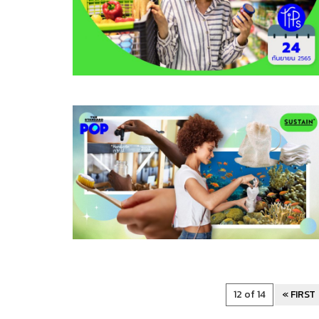
12 of 14
« FIRST