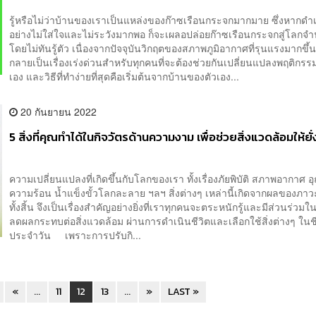
รู้หรือไม่ว่าบ้านของเราเป็นแหล่งของก๊าซเรือนกระจกมากมาย ซึ่งหากดำเ
อย่างไม่ใส่ใจและไม่ระวังมากพอ ก็จะเผลอปล่อยก๊าซเรือนกระจกสู่โลก
โดยไม่ทันรู้ตัว เนื่องจากปัจจุบันวิกฤตของสภาพภูมิอากาศที่รุนแรงมากขึ้น
กลายเป็นเรื่องเร่งด่วนสำหรับทุกคนที่จะต้องช่วยกันเปลี่ยนแปลงพฤติกรร
เอง และวิธีที่ทำง่ายที่สุดคือเริ่มต้นจากบ้านของตัวเอง...
20 กันยายน 2022
5 สิ่งที่คุณทำได้ในกิจวัตรด้านความงาม เพื่อช่วยสิ่งแวดล้อมให้ยั่
ความเปลี่ยนแปลงที่เกิดขึ้นกับโลกของเรา ทั้งเรื่องภัยพิบัติ สภาพอากาศ อ
ความร้อน น้ำแข็งขั้วโลกละลาย ฯลฯ สิ่งต่างๆ เหล่านี้เกิดจากผลของภา
ทั้งสิ้น จึงเป็นเรื่องสำคัญอย่างยิ่งที่เราทุกคนจะตระหนักรู้และมีส่วนร่วม
ลดผลกระทบต่อสิ่งแวดล้อม ผ่านการดำเนินชีวิตและเลือกใช้สิ่งต่างๆ ในชี
ประจำวัน เพราะการปรับกิ...
«
...
11
12
13
...
»
LAST »