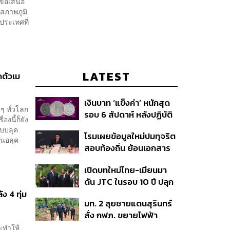
นข้อเสนอ
งสภาพภูมิ
ประเทศที่
LATEST
ดตัวเม
เงินบาท ‘แข็งค่า’ หนักสุด
ๆ ทั่วโลก
รอบ 6 สัปดาห์ หลังปฏิบัติ
องนี้ก็ยัง
การแทรกแซงเยนของ
กแบบลุค
โรมเผยข้อมูลใหม่ปมทุจริต
สหรัฐฯ-ญี่ปุ่น Standard
สนอลุค
สอบท้องถิ่น ย้อนเอกสาร
Chartered เปิดเป้าสิ้นปีนี้
ประชุมปี 2567 พบชื่อ
จ่อแข็งต่อแตะ 32.50 บาท
เปิดบทใหม่ไทย-เมียนมา
อนุทิน จ่อสอบต่อเอี่ยว
ต่อดอลลาร์
ดัน JTC ในรอบ 10 ปี ปลุก
ตัดตอน ม.บูรพา หรือไม่
‘เส้นเลือดใหญ่’ ค้า
ง 4 ทุ่ม
มท. 2 ลุยชายแดนสุรินทร์
ชายแดน ท่าเรือน้ำลึก
สั่ง กฟภ. ขยายไฟฟ้า
ทวาย
‘ปราสาทตาควาย–เนิน
ะทำให้