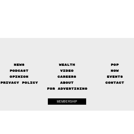
News
Wealth
Pop
Podcast
Video
Now
Opinion
Careers
Events
Privacy Policy
About
Contact
FOR ADVERTISING
MEMBERSHIP
© 2017-
The Standard. All rights reserved.