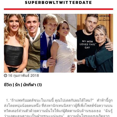
SUPERBOWLTWITTERDATE
16 กุมภาพันธ์ 2018
ชีวิต | รัก | นักกีฬา (1)
1. “ถ้าแพทริออตส์ชนะในเกมนี้ คุณไปเดตกับผมได้ไหม?” คำท้านี้ถูก
ส่งโดยหนุ่มน้อยคนหนึ่ง ที่ส่งหานักเทนนิสสาวผู้ที่เพิ่งโพสต์ข้อความบน
ทวิตเตอร์ส่วนตัวด้วยความมั่นใจให้แก่ผู้ติดตามนับล้านของเธอ “ฉันรู้
ว่าแอตแลนตาจะเป็นฝ่ายชนะแน่นอน” ความมั่นใจของเธอเกิดจาก