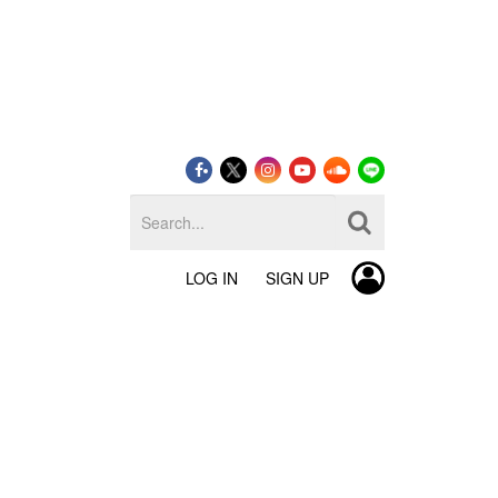
LOG IN
SIGN UP