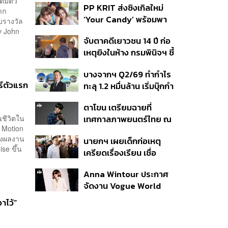
ต็มตัว
PP KRIT ส่งซิงเกิลใหม่
ปมค้นประวัติคดีกราดยิงที่
าก
‘Your Candy’ พร้อมพา
สหรัฐฯ
บรางวัล
ต้าเหนิง และ ณิชา ร่วมมิว
y John
จับตาคดีเยาวชน 14 ปี ก่อ
สิกวิดีโอ
เหตุยิงในห้าง กรมพินิจฯ ชี้
ประพฤติดี-รับการรักษาต่อ
บางจากฯ Q2/69 ทำกำไร
เนื่อง ประเมินปล่อยตัว
์ตัวแรก
ทะลุ 1.2 หมื่นล้าน เริ่มบุ๊กกำ
ไร ‘SAF’ เชิงพาณิชย์ครั้ง
ตาโขน เตรียมฉายที่
แรก หนุนรายได้ครึ่งปีทะลุ
นชีวิตใน
เทศกาลภาพยนตร์ไทย ณ
3.2 แสนล้าน
 Motion
ประเทศบราซิล
้างผลงาน
นายกฯ เผยเด็กก่อเหตุ
se ขึ้น
เครียดเรื่องเรียน เชื่อ
เตรียมการเป็นขั้นตอน ชี้มี
Anna Wintour ประกาศ
กระสุนอีกกว่า 30 นัด หาก
จัดงาน Vogue World
ไม่จบชีวิตตัวเองอาจสูญ
2027 ที่ซานฟรานซิสโก
เสียเพิ่ม
าไว้”