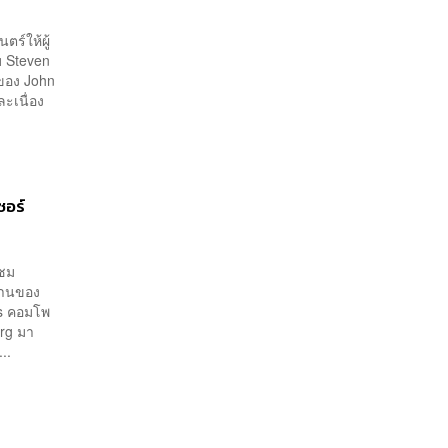
ร์ให้ผู้
บ Steven
ของ John
ละเนื่อง
ซอร์
้ชม
งานของ
ms คอมโพ
erg มา
..