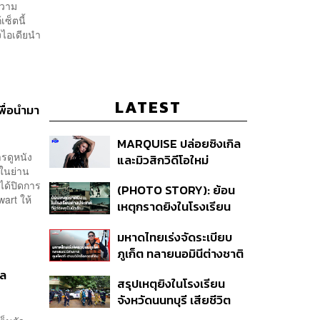
ความ
ซ็ตนี้
งไอเดียนำ
LATEST
พื่อนำมา
MARQUISE ปล่อยซิงเกิล
รดูหนัง
และมิวสิกวิดีโอใหม่
 ในย่าน
IRONIC ที่เสียดสีความ
ได้ปิดการ
(PHOTO STORY): ย้อน
สัมพันธ์สุด Toxic
wart ให้
เหตุกราดยิงในโรงเรียน
ต่างประเทศ ที่ผู้ก่อเหตุเป็น
มหาดไทยเร่งจัดระเบียบ
นักเรียน
ภูเก็ต ทลายนอมินีต่างชาติ
คุมเจ็ตสกี สางบริษัทฮุบ
ัล
สรุปเหตุยิงในโรงเรียน
ที่ดิน เคลียร์ใบอนุญาต
จังหวัดนนทบุรี เสียชีวิต
โรงแรมค้าง 7 ปี
รวม 8 ราย โฆษก ตร. เผย