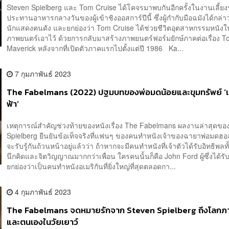
Steven Spielberg และ Tom Cruise ได้โคจรมาพบกันอีกครั้งในงานเลี้ยง
ประทานอาหารกลางวันของผู้เข้าชิงออสการ์ปีนี้ ซึ่งผู้กำกับมือฉมังได้กล่า
นักแสดงคนดัง และยกย่องว่า Tom Cruise ได้ช่วยชีวิตอุตสาหกรรมหนัง
ภาพยนตร์เอาไว้ ด้วยการกลับมาสร้างภาพยนตร์ฟอร์มยักษ์ภาคต่อเรื่อง T
Maverick หลังจากที่เปิดตัวภาคแรกไปตั้งแต่ปี 1986 Ka...
7 กุมภาพันธ์ 2023
The Fabelmans (2022) ปฐมบทของพ่อมดน้อยและขุมทรัพย์ ‘
ฟ้า’
เหตุการณ์สำคัญช่วงท้ายของหนังเรื่อง The Fabelmans ผลงานล่าสุดขอ
Spielberg ยืนยันข้อเท็จจริงที่แฟนๆ ของคนทำหนังเจ้าของฉายาพ่อมดฮอล
จะรับรู้กันถ้วนหน้าอยู่แล้วว่า ถ้าหากจะมีคนทำหนังที่เจ้าตัวได้รับอิทธิพลท
นึกคิดและจิตวิญญาณมากกว่าเพื่อน ใครคนนั้นก็คือ John Ford ผู้ซึ่งได้ร
ยกย่องว่าเป็นคนทำหนังอเมริกันที่ยิ่งใหญ่ที่สุดตลอดกา...
4 กุมภาพันธ์ 2023
The Fabelmans จดหมายรักจาก Steven Spielberg ถึงโลกภ
และตนเองในวัยเยาว์