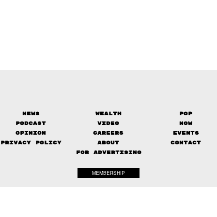
News
Wealth
Pop
Podcast
Video
Now
Opinion
Careers
Events
Privacy Policy
About
Contact
FOR ADVERTISING
MEMBERSHIP