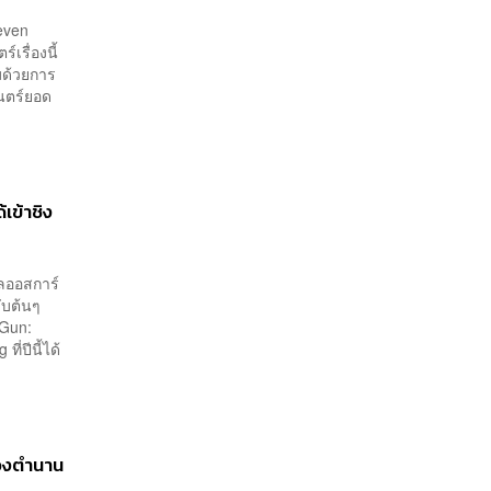
even
เรื่องนี้
ามด้วยการ
ยนตร์ยอด
เข้าชิง
ัลออสการ์
ับต้นๆ
 Gun:
ี่ปีนี้ได้
สองตำนาน