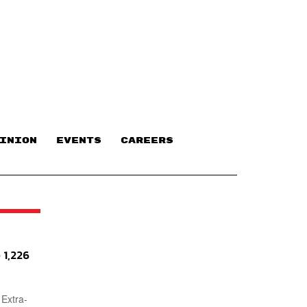
INION
EVENTS
CAREERS
 1,226
 Extra-