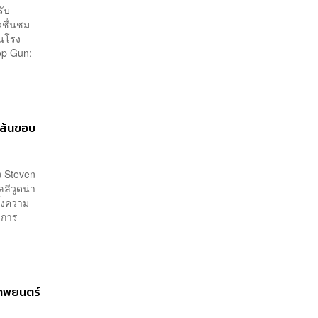
รับ
วชื่นชม
ในโรง
op Gun:
เส้นขอบ
ง Steven
ลีวูดน่า
ั้งความ
ับการ
าพยนตร์