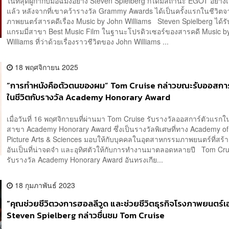
ในที่สุดผู้กำกับมือฉมังอย่าง Steven Spielberg ก็ได้มีสถานะ EGOT อย่างเ
แล้ว หลังจากที่เขาคว้ารางวัล Grammy Awards ได้เป็นครั้งแรกในชีวิตจ
ภาพยนตร์สารคดีเรื่อง Music by John Williams Steven Spielberg ได้รั
แกรมมี่สาขา Best Music Film ในฐานะโปรดิวเซอร์ของสารคดี Music b
Williams ที่ว่าด้วยเรื่องราวชีวิตของ John Williams ...
18 พฤศจิกายน 2025
“การทำหนังคือตัวตนของผม” Tom Cruise กล่าวขณะรับออสการ
ในชีวิตกับรางวัล Academy Honorary Award
เมื่อวันที่ 16 พฤศจิกายนที่ผ่านมา Tom Cruise รับรางวัลออสการ์ตัวแรกใ
สาขา Academy Honorary Award ซึ่งเป็นรางวัลพิเศษที่ทาง Academy of
Picture Arts & Sciences มอบให้กับบุคคลในอุตสาหกรรมภาพยนตร์ที่สร
อันเป็นที่น่าจดจำ และอุทิศตัวให้กับการทำงานมาตลอดหลายปี Tom Crui
รับรางวัล Academy Honorary Award อันทรงเกีย...
18 กุมภาพันธ์ 2023
“คุณช่วยชีวิตวงการฮอลลีวูด และช่วยชีวิตธุรกิจโรงภาพยนตร์เอ
Steven Spielberg กล่าวชื่นชม Tom Cruise