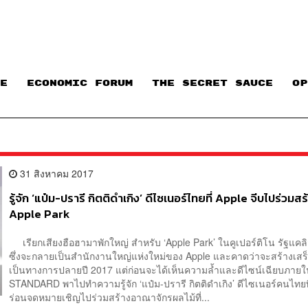
E
ECONOMIC FORUM
THE SECRET SAUCE​
OP
31 สิงหาคม 2017
รู้จัก ‘แป๋ม-ปรารี กิตติดำเกิง’ ดีไซเนอร์ไทยที่ Apple จีบไปร่วมสร
Apple Park
เรียกเสียงฮือฮามาพักใหญ่ สำหรับ ‘Apple Park’ ในคูเปอร์ติโน รัฐแคลิ
ซึ่งจะกลายเป็นสำนักงานใหญ่แห่งใหม่ของ Apple และคาดว่าจะสร้างเสร็
เป็นทางการปลายปี 2017 แต่ก่อนจะได้เห็นความล้ำและดีไซน์เฉียบภาย
STANDARD พาไปทำความรู้จัก ‘แป๋ม-ปรารี กิตติดำเกิง’ ดีไซเนอร์คนไทยท
ร่อนจดหมายเชิญไปร่วมสร้างอาณาจักรผลไม้ที่...