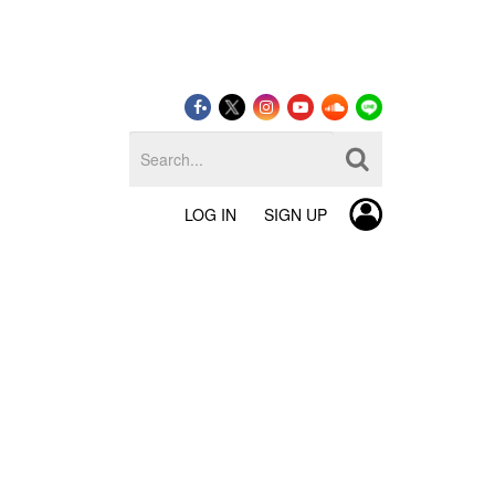
LOG IN
SIGN UP