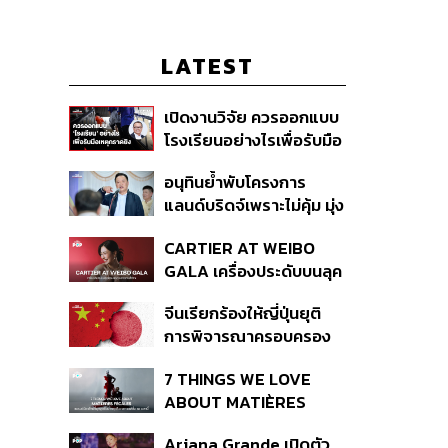
LATEST
เปิดงานวิจัย ควรออกแบบ
โรงเรียนอย่างไรเพื่อรับมือ
เหตุกราดยิง
อนุทินย้ำพับโครงการ
แลนด์บริดจ์เพราะไม่คุ้ม มุ่ง
พัฒนา Missing Link
CARTIER AT WEIBO
รองรับอ่าวไทย-อันดามัน
GALA เครื่องประดับบนลุค
พรมแดงของแขกคน
จีนเรียกร้องให้ญี่ปุ่นยุติ
สำคัญ
การพิจารณาครอบครอง
อาวุธนิวเคลียร์
7 THINGS WE LOVE
ABOUT MATIÈRES
FÉCALES
Ariana Grande เปิดตัว