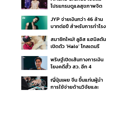
โปรแกรมดูแลสุขภาพจิต
สำหรับคนในอุตสาหกรรม
JYP จ่ายเงินกว่า 46 ล้าน
ดนตรี
บาทต่อปี สำหรับการทำโรง
อาหารออร์แกนิกในบริษัท
สมาชิกใหม่! ลูอิส แฮมิลตัน
เปิดตัว ‘Halo’ โกลเดนรี
ทรีฟเวอร์ตัวใหม่
พริษฐ์เปิดเส้นทางการเงิน
โยงคดีฮั้ว สว. อีก 4
จังหวัด พบ ส.อบจ.
ญี่ปุ่นเผย จีน ขึ้นแท่นผู้นำ
อำนาจเจริญโอนเงินให้เจ้า
การใช้จ่ายด้านวิจัยและ
หน้าที่ กกต. ฝ่ายสืบสวน
พัฒนาโลก กวาดสัดส่วน
งานวิจัยถูกอ้างอิงสูงสุด
แซงสหรัฐฯ