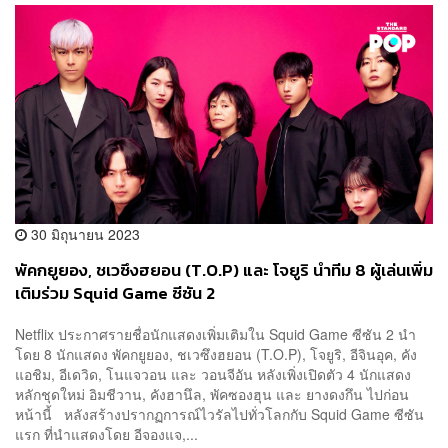
30 มิถุนายน 2023
พัคกยูยอง, ชเวซึงฮยอน (T.O.P) และ โจยูริ นำทีม 8 ผู้เล่นเพิ่ม
เติมร่วม Squid Game ซีซัน 2
Netflix ประกาศรายชื่อนักแสดงเพิ่มเติมใน Squid Game ซีซัน 2 นำ
โดย 8 นักแสดง พัคกยูยอง, ชเวซึงฮยอน (T.O.P), โจยูริ, อีจินอุค, คัง
แอชิม, อีเดวิด, โนแจวอน และ วอนจีอัน หลังเพิ่งเปิดตัว 4 นักแสดง
หลักชุดใหม่ อิมชีวาน, คังฮานึล, พัคซองฮุน และ ยางดงกึน ไปก่อน
หน้านี้ หลังสร้างปรากฏการณ์ไวรัลไปทั่วโลกกับ Squid Game ซีซัน
แรก ที่นำแสดงโดย อีจองแจ,...