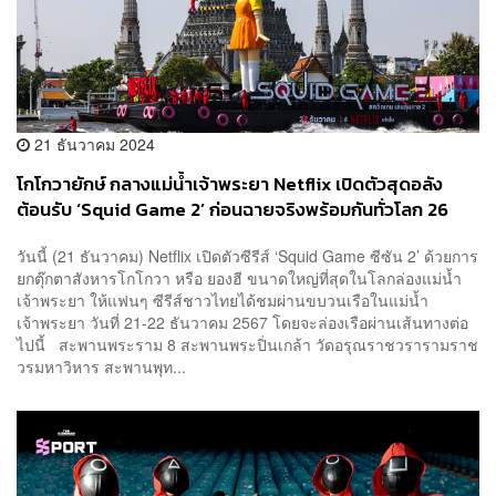
21 ธันวาคม 2024
โกโกวายักษ์ กลางแม่น้ำเจ้าพระยา Netflix เปิดตัวสุดอลัง
ต้อนรับ ‘Squid Game 2’ ก่อนฉายจริงพร้อมกันทั่วโลก 26
ธ.ค. นี้
วันนี้ (21 ธันวาคม)​ Netflix เปิดตัวซีรีส์ ‘Squid Game ซีซัน 2’ ด้วยการ
ยกตุ๊กตาสังหารโกโกวา หรือ ยองฮี ขนาดใหญ่ที่สุดในโลกล่องแม่น้ำ
เจ้าพระยา ให้แฟนๆ ซีรีส์ชาวไทยได้ชมผ่านขบวนเรือในแม่น้ำ
เจ้าพระยา วันที่ 21-22 ธันวาคม 2567 โดยจะล่องเรือผ่านเส้นทางต่อ
ไปนี้ สะพานพระราม 8 สะพานพระปิ่นเกล้า วัดอรุณราชวรารามราช
วรมหาวิหาร สะพานพุท...