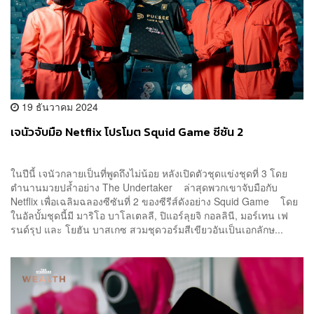
19 ธันวาคม 2024
เจนัวจับมือ Netflix โปรโมต Squid Game ซีซัน 2
ในปีนี้ เจนัวกลายเป็นที่พูดถึงไม่น้อย หลังเปิดตัวชุดแข่งชุดที่ 3 โดย
ตำนานมวยปล้ำอย่าง The Undertaker ล่าสุดพวกเขาจับมือกับ
Netflix เพื่อเฉลิมฉลองซีซันที่ 2 ของซีรีส์ดังอย่าง Squid Game โดย
ในอัลบั้มชุดนี้มี มาริโอ บาโลเตลลี, ปิแอร์ลุยจิ กอลลินี, มอร์เทน เฟ
รนด์รุป และ โยฮัน บาสเกซ สวมชุดวอร์มสีเขียวอันเป็นเอกลักษ...