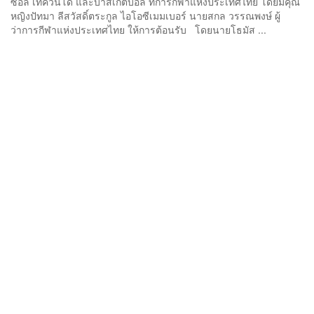
ซอล เทควันโด และบาสเกตบอล ที่การกีฬาแห่งประเทศไทย โดยมีคุณ
หญิงปัทมา ลีสวัสดิ์ตระกูล ไอโอซีเมมเบอร์ นายสกล วรรณพงษ์ ผู้
ว่าการกีฬาแห่งประเทศไทย ให้การต้อนรับ โดยนายโธมัส ...