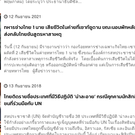
พฤษภาคม) โดยระบุว่า ประธานาธิบดีซัล...
12 กันยายน 2021
ทหารช่างไทย 1 นาย เสียชีวิตในค่ายที่เซาท์ซูดาน ขณะนอนพักหลั
ส่งกลับไทยชันสูตรหาสาเหตุ
วันนี้ (12 กันยายน) มีรายงานข่าวว่า กองร้อยทหารช่างเฉพาะกิจไทย-เซ
ผลัดที่ 2 เสียชีวิตในค่ายทหารไทย 1 นาย ซึ่งขณะนี้องค์การสหประชาชาต
กำลังตรวจหาสาเหตุการเสียชีวิตที่แท้จริง โดยเบื้องต้นการเสียชีวิตไม่ไ
การปะทะกลุ่มติดอาวุธ หรือออกปฏิบัติหน้าที่นอกค่าย แต่เป็นการเสียชีวิ
ค่ายทหารไทย ผู้สื่อข่าวรายงา...
13 กันยายน 2018
ไทยติดรายชื่อประเทศที่มีวิธีปฏิบัติ ‘น่าละอาย’ กรณีคุกคามนักสิ
ชนที่ร่วมมือกับ UN
สหประชาชาติ (UN) จัดทำบัญชีรายชื่อ 38 ประเทศที่มีวิธีปฏิบัติ ‘น่าละอา
ใช้กำลังอย่างเกรี้ยวกราดและขู่เข็ญบุคคลที่ร่วมมือกับ UN ในเรื่องสิทธิ
โดยมีประเทศไทยถูกขึ้นบัญชีด้วย รวมถึงจีน, อิสราเอล, รัสเซีย และอินเดี
ประเทศสมาชิกอาเซียนที่ติดในรายงานฉบับนี้ ได้แก่ เมียนมาและฟิลิปปิ