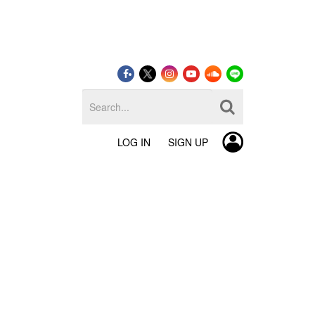
LOG IN
SIGN UP