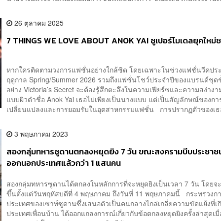
26 ตุลาคม 2025
7 THINGS WE LOVE ABOUT ANOK YAI ซูเปอร์โมเดลยุคใหม่ช
หากใครติดตามวงการแฟชั่นอย่างใกล้ชิด โดยเฉพาะในช่วงแฟชั่นวีคปร
ฤดูกาล Spring/Summer 2026 รวมถึงแฟชั่นโชว์ประจำปีของแบรนด์ชุดช
อย่าง Victoria’s Secret จะต้องรู้สึกตะลึงในความเฟียร์ซและความสง่า
แบบผิวดำชื่อ Anok Yai เธอไม่เพียงเป็นนางแบบ แต่เป็นสัญลักษณ์ของกา
เปลี่ยนแปลงและการยอมรับในอุตสาหกรรมแฟชั่น การปรากฏตัวของเธอซ
3 พฤษภาคม 2023
สองกลุ่มทหารซูดานตกลงหยุดยิง 7 วัน ขณะสงครามบีบประชาช
ออกนอกประเทศแล้วกว่า 1 แสนคน
สองกลุ่มทหารซูดานได้ตกลงในหลักการที่จะหยุดยิงเป็นเวลา 7 วัน โดยจะเ
ขึ้นตั้งแต่วันพฤหัสบดีที่ 4 พฤษภาคม ถึงวันที่ 11 พฤษภาคมนี้ กระทรวงก
ประเทศของเซาท์ซูดานซึ่งเสนอตัวเป็นคนกลางไกล่เกลี่ยความขัดแย้งที่เก
ประเทศเพื่อนบ้าน ได้ออกแถลงการณ์เกี่ยวกับข้อตกลงหยุดยิงครั้งล่าสุดเมื่