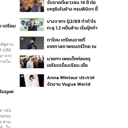
จับตาคดีเยาวชน 14 ปี ก่อ
สิกวิดีโอ
เหตุยิงในห้าง กรมพินิจฯ ชี้
ประพฤติดี-รับการรักษาต่อ
บางจากฯ Q2/69 ทำกำไร
เนื่อง ประเมินปล่อยตัว
บ เตรียม
ทะลุ 1.2 หมื่นล้าน เริ่มบุ๊กกำ
ไร ‘SAF’ เชิงพาณิชย์ครั้ง
ตาโขน เตรียมฉายที่
แรก หนุนรายได้ครึ่งปีทะลุ
าท์ซูดาน
เทศกาลภาพยนตร์ไทย ณ
3.2 แสนล้าน
ิ (UN)
ประเทศบราซิล
ด้มาจาก
นายกฯ เผยเด็กก่อเหตุ
ตภายใน
เครียดเรื่องเรียน เชื่อ
เตรียมการเป็นขั้นตอน ชี้มี
Anna Wintour ประกาศ
กระสุนอีกกว่า 30 นัด หาก
จัดงาน Vogue World
ไม่จบชีวิตตัวเองอาจสูญ
2027 ที่ซานฟรานซิสโก
เสียเพิ่ม
ทธิมนุษย
ย’ เช่น
มนุษยชน
ย ส่วน
นส์ ใน