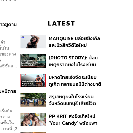
LATEST
าวซูดาน
MARQUISE ปล่อยซิงเกิล
ะจำ
และมิวสิกวิดีโอใหม่
ั้นใน
IRONIC ที่เสียดสีความ
งามของนาง
(PHOTO STORY): ย้อน
สัมพันธ์สุด Toxic
ร
เหตุกราดยิงในโรงเรียน
ีซั่นแ...
ต่างประเทศ ที่ผู้ก่อเหตุเป็น
มหาดไทยเร่งจัดระเบียบ
นักเรียน
ภูเก็ต ทลายนอมินีต่างชาติ
คุมเจ็ตสกี สางบริษัทฮุบ
นหนีตาย
สรุปเหตุยิงในโรงเรียน
ที่ดิน เคลียร์ใบอนุญาต
จังหวัดนนทบุรี เสียชีวิต
โรงแรมค้าง 7 ปี
รวม 8 ราย โฆษก ตร. เผย
ริ่มต้น
PP KRIT ส่งซิงเกิลใหม่
ารต่าง
ปมค้นประวัติคดีกราดยิงที่
ิดขึ้นใน
‘Your Candy’ พร้อมพา
สหรัฐฯ
อวานนี้ (2
ต้าเหนิง และ ณิชา ร่วมมิว