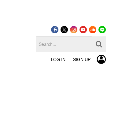
LOG IN
SIGN UP