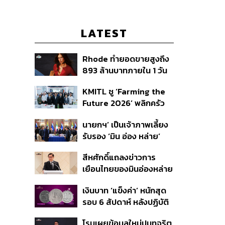
LATEST
Rhode ทำยอดขายสูงถึง
893 ล้านบาทภายใน 1 วัน
กับซัมเมอร์คอลเล็กชัน
KMITL ชู ‘Farming the
ล่าสุด
Future 2026’ พลิกครัว
โลก สู่เกษตร-อาหารยั่งยืน
นายกฯ’ เป็นเจ้าภาพเลี้ยง
ด้วย One Health
รับรอง ‘มิน อ่อง หล่าย’
พร้อมเชิญบิ๊กธุรกิจไทย
สีหศักดิ์แถลงข่าวการ
ร่วมงาน
เยือนไทยของมินอ่องหล่าย
ชี้หารือทวิภาคี ครอบคลุม
เงินบาท ‘แข็งค่า’ หนักสุด
สร้างสรรค์ ตรงไปตรงมา
รอบ 6 สัปดาห์ หลังปฏิบัติ
ย้ำต้องการให้เมียนมากลับ
การแทรกแซงเยนของ
สู่อาเซียน
โรมเผยข้อมูลใหม่ปมทุจริต