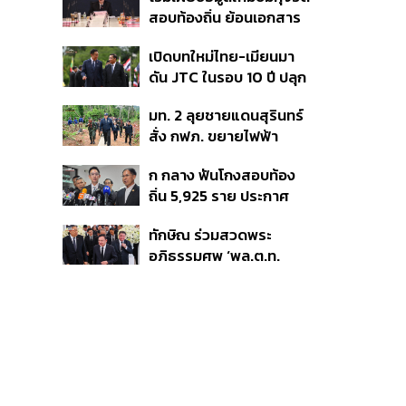
สหรัฐฯ-ญี่ปุ่น Standard
สอบท้องถิ่น ย้อนเอกสาร
Chartered เปิดเป้าสิ้นปีนี้
ประชุมปี 2567 พบชื่อ
จ่อแข็งต่อแตะ 32.50 บาท
เปิดบทใหม่ไทย-เมียนมา
อนุทิน จ่อสอบต่อเอี่ยว
ต่อดอลลาร์
ดัน JTC ในรอบ 10 ปี ปลุก
ตัดตอน ม.บูรพา หรือไม่
‘เส้นเลือดใหญ่’ ค้า
มท. 2 ลุยชายแดนสุรินทร์
ชายแดน ท่าเรือน้ำลึก
สั่ง กฟภ. ขยายไฟฟ้า
ทวาย
‘ปราสาทตาควาย–เนิน
ก กลาง ฟันโกงสอบท้อง
350’ เสริมความมั่นคง
ถิ่น 5,925 ราย ประกาศ
ชายแดน
บัญชีใหม่ 7 ส.ค. ส่วน 97
ทักษิณ ร่วมสวดพระ
ราย รอ ป.ป.ช. ขีดเส้นแล้ว
อภิธรรมศพ ‘พล.ต.ท.
เสร็จ 31 ส.ค.
ผ่อน’ บิดา ‘พักตร์พิไล ทวี
สิน’ สิริอายุ 103 ปี แกนนำ
เพื่อไทย-บุคคลหลาก
วงการร่วมอาลัย