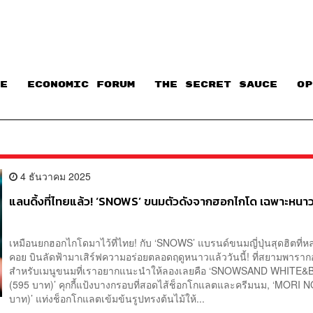
E
ECONOMIC FORUM
THE SECRET SAUCE​
OP
4 ธันวาคม 2025
แลนดิ้งที่ไทยแล้ว! ‘SNOWS’ ขนมตัวดังจากฮอกไกโด เฉพาะหนาวนี้
เหมือนยกฮอกไกโดมาไว้ที่ไทย! กับ ‘SNOWS’ แบรนด์ขนมญี่ปุ่นสุดฮิตที
คอย บินลัดฟ้ามาเสิร์ฟความอร่อยตลอดฤดูหนาวแล้ววันนี้! ที่สยามพา
สำหรับเมนูขนมที่เราอยากแนะนำให้ลองเลยคือ ‘SNOWSAND WHITE
(595 บาท)’ คุกกี้แป้งบางกรอบที่สอดไส้ช็อกโกแลตและครีมนม, ‘MORI N
บาท)’ แท่งช็อกโกแลตเข้มข้นรูปทรงต้นไม้ให้...