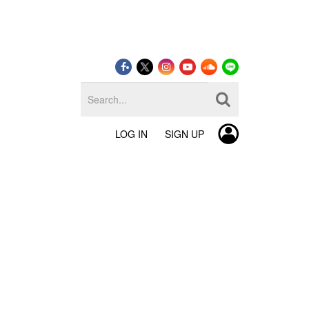
LOG IN
SIGN UP