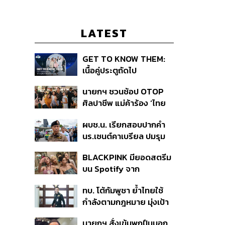
LATEST
GET TO KNOW THEM:
เนื้อคู่ประตูถัดไป
นายกฯ ชวนช้อป OTOP
ศิลปาชีพ แม่ค้าร้อง ‘ไทย
ช่วยไทย พลัส’ สุดยอด
ผบช.น. เรียกสอบปากคำ
ถามมีต่อไหม นายกฯ ตอบ
นร.เซนต์คาเบรียล ปมรุม
‘เดี๋ยวจะพยายาม’
ทำร้ายเพื่อน-ใช้ปืนขู่ สั่ง
BLACKPINK มียอดสตรีม
ดำเนินคดีแล้ว
บน Spotify จาก
ประเทศไทยสูงถึง 536 ล้าน
ทบ. โต้กัมพูชา ย้ำไทยใช้
ครั้ง ตลอด 10 ปีที่ผ่านมา
กำลังตามกฎหมาย มุ่งเป้า
หมายทางทหาร ชี้ความเสีย
นายกฯ สั่งเข้มพกปืนนอก