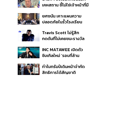
หายไทยไม่อาจลบด้วย
เคหสถาน ชี้ไม่ใช่เจ้าหน้าที่มี
ข้อมูลบิดเบือน
โทษอุกฉกรรจ์ ปืนถูกขโมย
ยศชนัน เคาะแผนความ
ก่อเหตุ เจ้าของร่วมรับผิด
ปลอดภัยในรั้วโรงเรียน
90 วัน ส่งนักสุขภาพจิต
Travis Scott ไม่รู้สึก
ดูแล-คุมเข้มคัดกรองสิ่ง
กดดันที่ไม่เคยชนะรางวัล
ผิดกฎหมาย
แกรมมี่ แม้มีชื่อเข้าชิงมา
INC MATAWEE เปิดตัว
แล้ว 10 ครั้ง
ซิงเกิลใหม่ ‘รอบที่ล้าน
(Loop)’ ที่ได้ เน PERSES
ทำไมทรัมป์เดินหน้าจำกัด
มาแสดงในมิวสิกวิดีโอ
สิทธิการได้สัญชาติ
อเมริกันโดยกำเนิดอีกครั้ง
แม้ศาลสูงสุดเคยตัดสิน
คัดค้าน