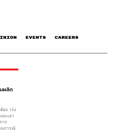
INION
EVENTS
CAREERS
ันผลิต
อง ‘เร่ง
นและเอา
ยการ
านการณ์