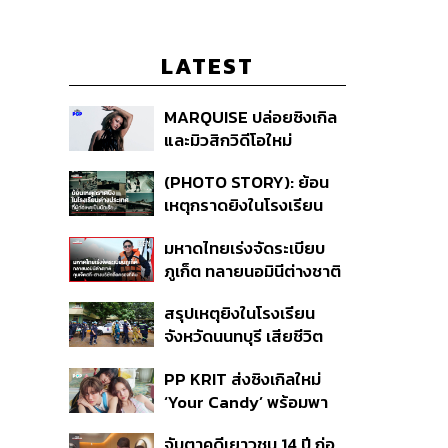
LATEST
MARQUISE ปล่อยซิงเกิล
และมิวสิกวิดีโอใหม่
IRONIC ที่เสียดสีความ
(PHOTO STORY): ย้อน
สัมพันธ์สุด Toxic
เหตุกราดยิงในโรงเรียน
ต่างประเทศ ที่ผู้ก่อเหตุเป็น
มหาดไทยเร่งจัดระเบียบ
นักเรียน
ภูเก็ต ทลายนอมินีต่างชาติ
คุมเจ็ตสกี สางบริษัทฮุบ
สรุปเหตุยิงในโรงเรียน
ที่ดิน เคลียร์ใบอนุญาต
จังหวัดนนทบุรี เสียชีวิต
โรงแรมค้าง 7 ปี
รวม 8 ราย โฆษก ตร. เผย
PP KRIT ส่งซิงเกิลใหม่
ปมค้นประวัติคดีกราดยิงที่
‘Your Candy’ พร้อมพา
สหรัฐฯ
ต้าเหนิง และ ณิชา ร่วมมิว
จับตาคดีเยาวชน 14 ปี ก่อ