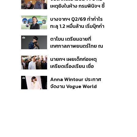
สิกวิดีโอ
เหตุยิงในห้าง กรมพินิจฯ ชี้
ประพฤติดี-รับการรักษาต่อ
บางจากฯ Q2/69 ทำกำไร
เนื่อง ประเมินปล่อยตัว
ทะลุ 1.2 หมื่นล้าน เริ่มบุ๊กกำ
ไร ‘SAF’ เชิงพาณิชย์ครั้ง
ตาโขน เตรียมฉายที่
แรก หนุนรายได้ครึ่งปีทะลุ
เทศกาลภาพยนตร์ไทย ณ
3.2 แสนล้าน
ประเทศบราซิล
นายกฯ เผยเด็กก่อเหตุ
เครียดเรื่องเรียน เชื่อ
เตรียมการเป็นขั้นตอน ชี้มี
Anna Wintour ประกาศ
กระสุนอีกกว่า 30 นัด หาก
จัดงาน Vogue World
ไม่จบชีวิตตัวเองอาจสูญ
2027 ที่ซานฟรานซิสโก
เสียเพิ่ม