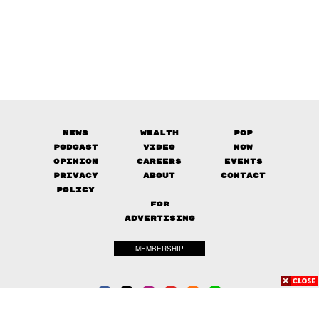
News
Wealth
Pop
Podcast
Video
Now
Opinion
Careers
Events
Privacy
About
Contact
Policy
FOR
ADVERTISING
MEMBERSHIP