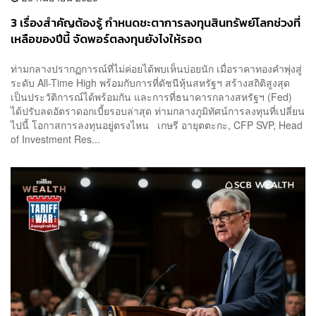
3 เรื่องสำคัญต้องรู้ กำหนดชะตาการลงทุนสินทรัพย์โลกช่วงที่
เหลือของปีนี้ จัดพอร์ตลงทุนยังไงให้รอด
ท่ามกลางปรากฏการณ์ที่ไม่ค่อยได้พบเห็นบ่อยนัก เมื่อราคาทองคำพุ่งสู่
ระดับ All-Time High พร้อมกับการที่ดัชนีหุ้นสหรัฐฯ สร้างสถิติสูงสุด
เป็นประวัติการณ์ได้พร้อมกัน และการที่ธนาคารกลางสหรัฐฯ (Fed)
ได้ปรับลดอัตราดอกเบี้ยรอบล่าสุด ท่ามกลางภูมิทัศน์การลงทุนที่เปลี่ยน
ไปนี้ โอกาสการลงทุนอยู่ตรงไหน เกษรี อายุตตะกะ, CFP SVP, Head
of Investment Res...