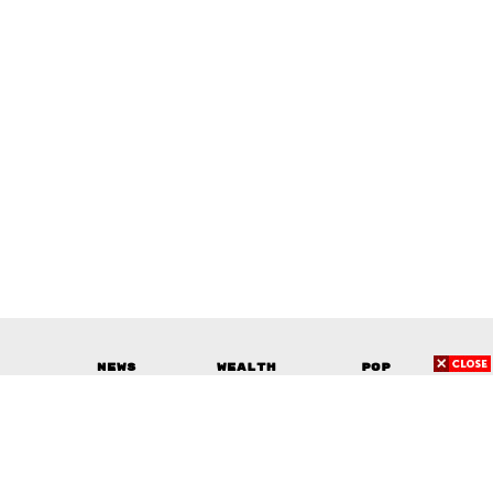
News
Wealth
Pop
Podcast
Video
Now
Opinion
Careers
Events
Privacy
About
Contact
Policy
FOR