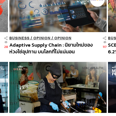
BUSINESS
/
OPINION
/
OPINION
BUS
Adaptive Supply Chain : นิยามใหม่ของ
SCB
28
117
ห่วงโซ่อุปทาน บนโลกที่ไม่แน่นอน
6.2
พลั
เกิ