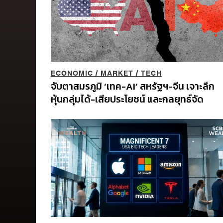
ECONOMIC
/
MARKET
/
TECH
จับตาสมรภูมิ ‘เทค-AI’ สหรัฐฯ-จีน เจาะลึก
หุ้นกลุ่มได้-เสียประโยชน์ และกลยุทธ์จัด
พอร์ตสู้ศึก Mega Trend 3-5 ปีข้างหน้า