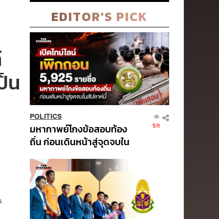
EDITOR'S PICK
์
ป็น
POLITICS
511
มหากาพย์โกงข้อสอบท้อง
ถิ่น ก่อนเดินหน้าสู่จุดจบใน
สัปดาห์นี้
น