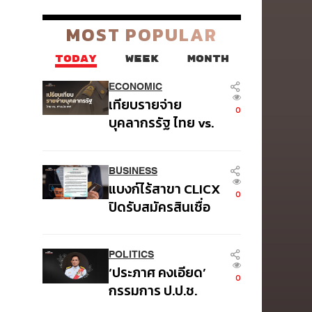
ของปัญหาหนี้ครัวเรือนไทย
ที่ถูกซุกไว้
MOST POPULAR
TODAY
WEEK
MONTH
ECONOMIC
เทียบรายจ่าย
0
บุคลากรรัฐ ไทย vs.
ต่างประเทศ: พบภาษี
ทุก 100 บาทของคน
BUSINESS
ไทยใช้ไปกับ
แบงก์ไร้สาขา CLICX
ข้าราชการเฉียด 40
0
ปิดรับสมัครสินเชื่อ
บาท
ชั่วคราว พร้อมส่ง
สัญญาณเตือนกลุ่ม
POLITICS
กู้เงินผิด
‘ประภาศ คงเอียด’
วัตถุประสงค์-ให้
0
กรรมการ ป.ป.ช.
ข้อมูลเท็จ เตรียม
อดีตอธิบดีกรม