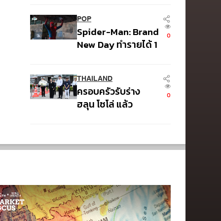
ดำเนินคดีเด็ดขาด
ธนารักษ์ ถึงแก่
POP
อนิจกรรม
Spider-Man: Brand
0
New Day ทำรายได้ 1
พันล้านดอลลาร์จาก
ทั่วโลกภายใน 6 วัน
THAILAND
ครอบครัวรับร่าง
0
ฮลุน โซโล่ แล้ว
เตรียมส่งชันสูตรหา
สาเหตุการเสียชีวิต