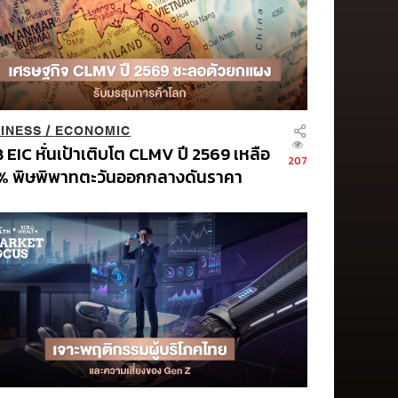
INESS
/
ECONOMIC
 EIC หั่นเป้าเติบโต CLMV ปี 2569 เหลือ
207
% พิษพิพาทตะวันออกกลางดันราคา
งงานพุ่ง ชี้กระทบไทยส่งออกโตแผ่ว-ยอด
นดุลการค้าลดลง