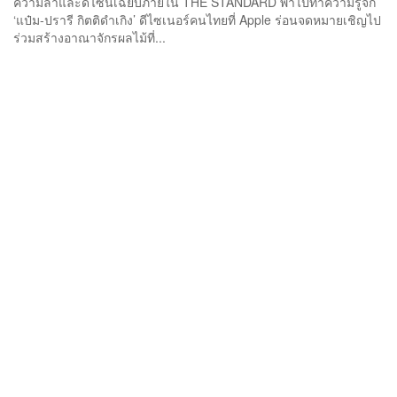
ความล้ำและดีไซน์เฉียบภายใน THE STANDARD พาไปทำความรู้จัก
‘แป๋ม-ปรารี กิตติดำเกิง’ ดีไซเนอร์คนไทยที่ Apple ร่อนจดหมายเชิญไป
ร่วมสร้างอาณาจักรผลไม้ที่...