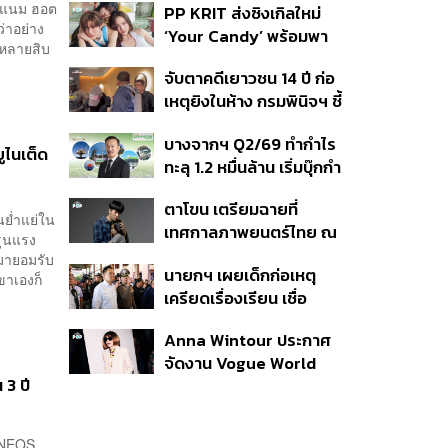
็อตแนม ฮอต
PP KRIT ส่งซิงเกิลใหม่
ปมค้นประวัติคดีกราดยิงที่
่าอย่าง
‘Your Candy’ พร้อมพา
สหรัฐฯ
บหลายสิบ
ต้าเหนิง และ ณิชา ร่วมมิว
จับตาคดีเยาวชน 14 ปี ก่อ
สิกวิดีโอ
เหตุยิงในห้าง กรมพินิจฯ ชี้
ประพฤติดี-รับการรักษาต่อ
บางจากฯ Q2/69 ทำกำไร
เนื่อง ประเมินปล่อยตัว
ูไนเต็ด
ทะลุ 1.2 หมื่นล้าน เริ่มบุ๊กกำ
ไร ‘SAF’ เชิงพาณิชย์ครั้ง
ตาโขน เตรียมฉายที่
แรก หนุนรายได้ครึ่งปีทะลุ
นย่ำแย่ใน
เทศกาลภาพยนตร์ไทย ณ
3.2 แสนล้าน
างรุนแรง
ประเทศบราซิล
กมายอมรับ
นายกฯ เผยเด็กก่อเหตุ
ขาเองก็
เครียดเรื่องเรียน เชื่อ
เตรียมการเป็นขั้นตอน ชี้มี
Anna Wintour ประกาศ
กระสุนอีกกว่า 30 นัด หาก
จัดงาน Vogue World
ไม่จบชีวิตตัวเองอาจสูญ
 3 ปี
2027 ที่ซานฟรานซิสโก
เสียเพิ่ม
 INEOS