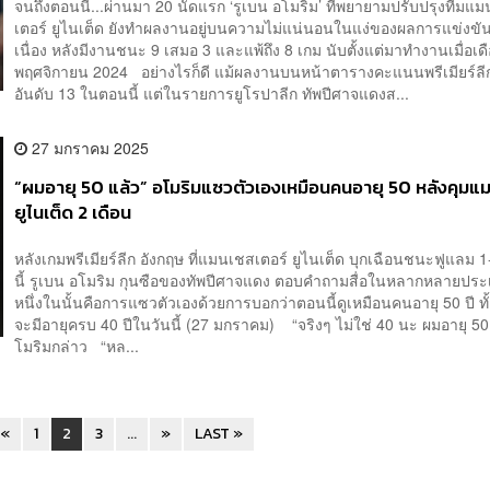
จนถึงตอนนี้...ผ่านมา 20 นัดแรก ‘รูเบน อโมริม’ ที่พยายามปรับปรุงทีมแ
เตอร์ ยูไนเต็ด ยังทำผลงานอยู่บนความไม่แน่นอนในแง่ของผลการแข่งขัน
เนื่อง หลังมีงานชนะ 9 เสมอ 3 และแพ้ถึง 8 เกม นับตั้งแต่มาทำงานเมื่อเด
พฤศจิกายน 2024 อย่างไรก็ดี แม้ผลงานบนหน้าตารางคะแนนพรีเมียร์ลีก
อันดับ 13 ในตอนนี้ แต่ในรายการยูโรปาลีก ทัพปีศาจแดงส...
27 มกราคม 2025
“ผมอายุ 50 แล้ว” อโมริมแซวตัวเองเหมือนคนอายุ 50 หลังคุมแ
ยูไนเต็ด 2 เดือน
หลังเกมพรีเมียร์ลีก อังกฤษ ที่แมนเชสเตอร์ ยูไนเต็ด บุกเฉือนชนะฟูแลม 1-
นี้ รูเบน อโมริม กุนซือของทัพปีศาจแดง ตอบคำถามสื่อในหลากหลายประ
หนึ่งในนั้นคือการแซวตัวเองด้วยการบอกว่าตอนนี้ดูเหมือนคนอายุ 50 ปี ทั้ง
จะมีอายุครบ 40 ปีในวันนี้ (27 มกราคม) “จริงๆ ไม่ใช่ 40 นะ ผมอายุ 50
โมริมกล่าว “หล...
«
1
2
3
...
»
LAST »