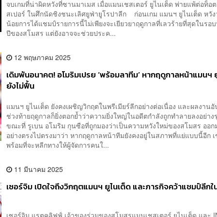
จบเกมที่น่าผิดหวังที่ซานมาเมส เมื่อแมนเชสเตอร์​ ยูไนเต็ด พ่ายแพ้ต่อท
สเปอร์ ในศึกนัดชิงชนะเลิศยูฟ่ายูโรปาลีก ก่อนเกม แมนฯ ยูไนเต็ด หวังว
น้อยการได้แชมป์รายการนี้ไม่เพียงจะเยียวยาฤดูกาลที่เลวร้ายที่สุดในรอ
ปีของสโมสร แต่ยังอาจจะช่วยประค...
12 พฤษภาคม 2025
เดิมพันอนาคต! อโมริมเปรย ‘พร้อมลาทีม’ หากฤดูกาลหน้าแมนฯ ย
ยังไม่ฟื้น
แมนฯ ยูไนเต็ด ยังคงเผชิญวิกฤตในพรีเมียร์ลีกอย่างต่อเนื่อง และผลงานอั
ช่วงท้ายฤดูกาลก็ยิ่งตอกย้ำว่าความยิ่งใหญ่ในอดีตกำลังถูกทำลายลงอย่
ขณะที่ รูเบน อโมริม กุนซือที่ถูกมองว่าเป็นความหวังใหม่ของสโมสร ออ
อย่างตรงไปตรงมาว่า หากฤดูกาลหน้าทีมยังคงอยู่ในสภาพที่แย่แบบนี้อีก เ
พร้อมที่จะหลีกทางให้ผู้จัดการคนใ...
11 มีนาคม 2025
เซอร์จิม เปิดใจถึงวิกฤตแมนฯ ยูไนเต็ด และภารกิจคว้าแชมป์ลีกใน
เซอร์จิม แรตคลิฟฟ์ เจ้าของร่วมของสโมสรแมนเชสเตอร์ ยูไนเต็ด และ