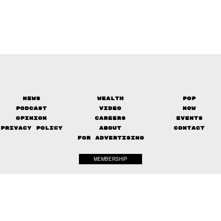
News
Wealth
Pop
Podcast
Video
Now
Opinion
Careers
Events
Privacy Policy
About
Contact
FOR ADVERTISING
MEMBERSHIP
© 2017-
2026
The Standard. All rights reserved.