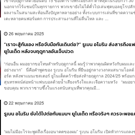
เขาจบฤดูกาลด้วยอันดับ 15 ของตารางพรีเมียร์ลีก ต่ำที่สุดในรอบกว่า 30 
นอกจากไร้แชมป์ในทุกรายการ พวกเขายังไม่ได้ตั๋วไปเล่นฟุตบอลยุโรป
ผลงานในสนามสะท้อนถึงปัญหาหลายอย่าง ทั้งระบบการเล่นที่ขาดความช
เตะหลายคนฟอร์มตก การประสานงานที่ไม่ลื่นไหล และ ...
26 พฤษภาคม 2025
“เราจะสู้กันเอง หรือจับมือกันเดินต่อ?” รูเบน อโมริม ส่งสารถึ
ยูไนเต็ด หลังจบฤดูกาลอันเจ็บปวด
“ก่อนอื่น ผมอยากขอโทษสำหรับฤดูกาลนี้ ผมรู้ว่าพวกคุณผิดหวังกับผมและ
อย่างมาก” นี่คือคำพูดของ รูเบน อโมริม ที่ยืนอยู่กลางวงกลมสนามโอล
อร์ด หลังพาแมนเชสเตอร์ ยูไนเต็ดคว้าชัยส่งท้ายฤดูกาล 2024/25 พร้อมก
สุนทรพจน์ต่อหน้าแฟนบอลด้วยน้ำเสียงจริงใจและเจือความหวัง “ผมอย
ขอบคุณ พวกเราซาบซึ้งในแรงสนับสนุนที่พวกคุณมี...
22 พฤษภาคม 2025
รูเบน อโมริม ยังได้ไปต่อกับแมนฯ ยูไนเต็ด หรือจริงๆ ควรจะพอแค่
“ผมไม่มีอะไรจะพูดถึงเรื่องอนาคตของผม”​ รูเบน อโมริม เปิดหัวการแถลงข