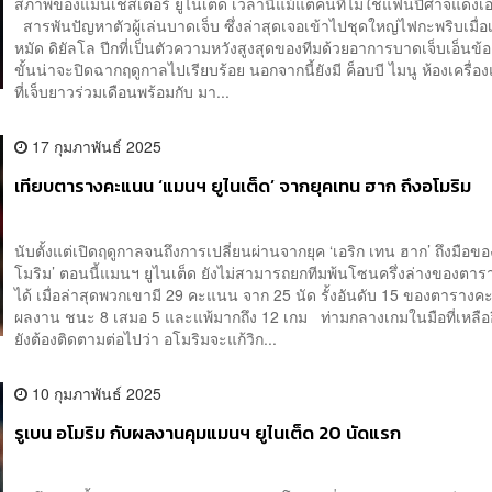
สภาพของแมนเชสเตอร์ ยูไนเต็ด เวลานี้แม้แต่คนที่ไม่ใช่แฟนปีศาจแดงเอ
สารพันปัญหาตัวผู้เล่นบาดเจ็บ ซึ่งล่าสุดเจอเข้าไปชุดใหญ่ไฟกะพริบเมื่อ
หมัด ดิยัลโล ปีกที่เป็นตัวความหวังสูงสุดของทีมด้วยอาการบาดเจ็บเอ็นข้อเ
ขั้นน่าจะปิดฉากฤดูกาลไปเรียบร้อย นอกจากนี้ยังมี ค็อบบี ไมนู ห้องเครื
ที่เจ็บยาวร่วมเดือนพร้อมกับ มา...
17 กุมภาพันธ์ 2025
เทียบตารางคะแนน ‘แมนฯ ยูไนเต็ด’ จากยุคเทน ฮาก ถึงอโมริม
นับตั้งแต่เปิดฤดูกาลจนถึงการเปลี่ยนผ่านจากยุค ‘เอริก เทน ฮาก’ ถึงมือขอ
โมริม’ ตอนนี้แมนฯ ยูไนเต็ด ยังไม่สามารถยกทีมพ้นโซนครึ่งล่างของต
ได้ เมื่อล่าสุดพวกเขามี 29 คะแนน จาก 25 นัด รั้งอันดับ 15 ของตารางค
ผลงาน ชนะ 8 เสมอ 5 และแพ้มากถึง 12 เกม ท่ามกลางเกมในมือที่เหลืออ
ยังต้องติดตามต่อไปว่า อโมริมจะแก้วิก...
10 กุมภาพันธ์ 2025
รูเบน อโมริม กับผลงานคุมแมนฯ ยูไนเต็ด 20 นัดแรก