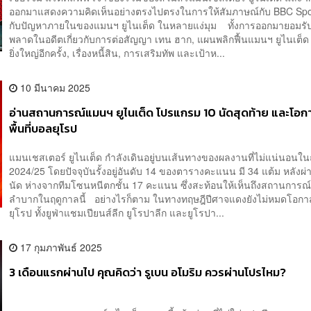
ออกมาแสดงความคิดเห็นอย่างตรงไปตรงในการให้สัมภาษณ์กับ BBC Sport
กับปัญหาภายในของแมนฯ ยูไนเต็ด ในหลายแง่มุม ทั้งการออกมายอมรั
พลาดในอดีตเกี่ยวกับการต่อสัญญา เทน ฮาก, แผนพลิกฟื้นแมนฯ ยูไนเต็ด 
ยิ่งใหญ่อีกครั้ง, เรื่องหนี้สิน, การเสริมทัพ และเป้าห...
10 มีนาคม 2025
อ่านสถานการณ์แมนฯ ยูไนเต็ด โปรแกรม 10 นัดสุดท้าย และโอก
พื้นที่บอลยุโรป
แมนเชสเตอร์ ยูไนเต็ด กำลังเดินอยู่บนเส้นทางของผลงานที่ไม่แน่นอนใ
2024/25 โดยปัจจุบันรั้งอยู่อันดับ 14 ของตารางคะแนน มี 34 แต้ม หลังผ
นัด ห่างจากทีมโซนหนีตกชั้น 17 คะแนน ซึ่งสะท้อนให้เห็นถึงสถานการณ์
ลำบากในฤดูกาลนี้ อย่างไรก็ตาม ในทางทฤษฎีปีศาจแดงยังไม่หมดโอกาสล
ยุโรป ทั้งยูฟ่าแชมเปียนส์ลีก ยูโรปาลีก และยูโรปา...
17 กุมภาพันธ์ 2025
3 เดือนแรกผ่านไป คุณคิดว่า รูเบน อโมริม ควรผ่านโปรไหม?