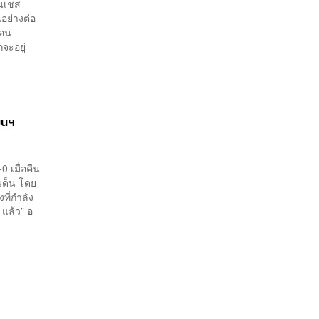
มนเชส
อย่างต่อ
ือน
จะอยู่
มนฯ
0 เมื่อคืน
เด็น โดย
ที่กำลัง
 แล้ว” อ