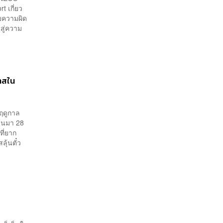
 เกี่ยว
บความผิด
สู่ความ
าสใน
นฤดูกาล
่านมา 28
ที่ยาก
ุ้นตั๋ว