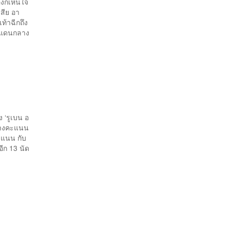
งก็เห็นใจ
เสีย อา
ท้าฉีกถึง
่องแดนกลาง
ง ‘รูเบน อ
ารางคะแนน
ะแนน กับ
ีก 13 นัด