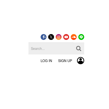
LOG IN
SIGN UP