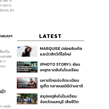
ปี เพราะ
สักรายการ
ัดเจน นัก
LATEST
งแฟนแมนฯ
MARQUISE ปล่อยซิงเกิล
ทีมเป็น
และมิวสิกวิดีโอใหม่
ด์ แทรฟฟ
IRONIC ที่เสียดสีความ
ล่าว
(PHOTO STORY): ย้อน
สัมพันธ์สุด Toxic
ากจะ
เหตุกราดยิงในโรงเรียน
ต่างประเทศ ที่ผู้ก่อเหตุเป็น
มหาดไทยเร่งจัดระเบียบ
นักเรียน
ภูเก็ต ทลายนอมินีต่างชาติ
คุมเจ็ตสกี สางบริษัทฮุบ
นี้?
สรุปเหตุยิงในโรงเรียน
ที่ดิน เคลียร์ใบอนุญาต
จังหวัดนนทบุรี เสียชีวิต
โรงแรมค้าง 7 ปี
่าวหลัง
รวม 8 ราย โฆษก ตร. เผย