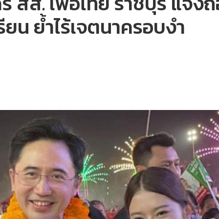
ัคร สส. เพื่อไทย ราชบุรี แจงถื
ยเรียน ย้ำไร้เจตนาครอบงำ