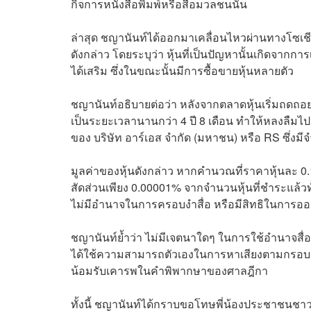
กิจการหนังสือพิมพ์หรือสื่อมวลชนนั้น
ล่าสุด ชญานันท์ได้ออกมาเคลื่อนไหวผ่านทางโซเชีย
ดังกล่าว โดยระบุว่า หุ้นที่เป็นปัญหานั้นเกิดจากการเ
ได้เสริม ซึ่งในขณะนั้นมีการซื้อขายหุ้นหลายตัว
ชญานันท์อธิบายต่อว่า หลังจากตลาดหุ้นเริ่มถดถอย
เป็นระยะเวลานานกว่า 4 ปี 8 เดือน ทำให้หลงลืมไปว่า
ของ บริษัท อาร์เอส จำกัด (มหาชน) หรือ RS ซึ่งมีจ
มูลค่าของหุ้นดังกล่าว หากคำนวณที่ราคาหุ้นละ 0.1
สัดส่วนเพียง 0.00001% จากจำนวนหุ้นที่ชำระแล้วทั้
ไม่มีอำนาจในการครอบงำสื่อ หรือมีสิทธิในการออก
ชญานันท์ย้ำว่า ไม่มีเจตนาใดๆ ในการใช้อำนาจสื่อเ
ได้ใช้ความสามารถตัวเองในการหาเสียงตามกรอบก
น้อมรับเคารพในคำพิพากษาของศาลฎีกา
ทั้งนี้ ชญานันท์ได้กราบขอโทษพี่น้องประชาชนชาว