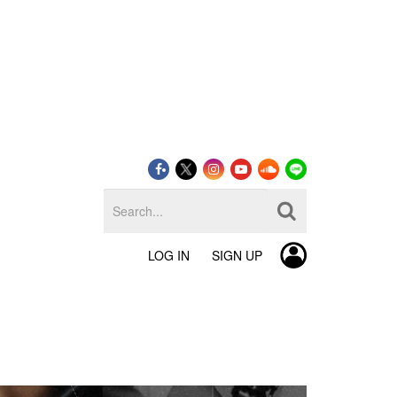
LOG IN
SIGN UP