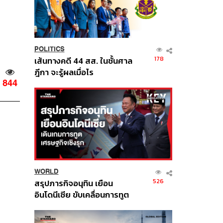
POLITICS
178
เส้นทางคดี 44 สส. ในชั้นศาล
ฎีกา จะรู้ผลเมื่อไร
844
WORLD
526
สรุปภารกิจอนุทิน เยือน
อินโดนีเซีย ขับเคลื่อนการทูต
เศรษฐกิจเชิงรุก ประกาศหุ้น
ส่วนยุทธศาสตร์ไทย –