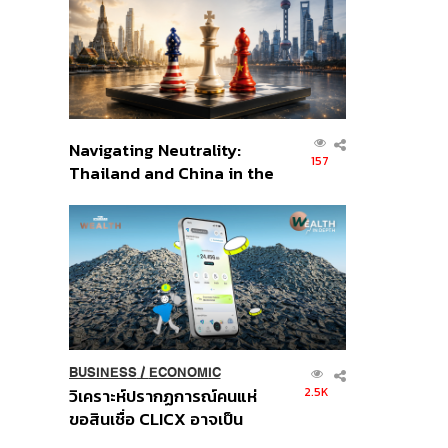
อินโดนีเซีย
Navigating Neutrality:
157
Thailand and China in the
Age of a New Global
Order
BUSINESS
/
ECONOMIC
2.5K
วิเคราะห์ปรากฏการณ์คนแห่
ขอสินเชื่อ CLICX อาจเป็น
เพียงยอดภูเขาน้ำแข็ง ของ