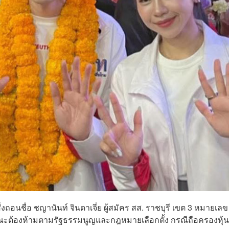
่งถอนชื่อ ชญานันท์ จินดาเจี่ย ผู้สมัคร สส. ราชบุรี เขต 3 หมายเลข
กษณะต้องห้ามตามรัฐธรรมนูญและกฎหมายเลือกตั้ง กรณีถือครองหุ้