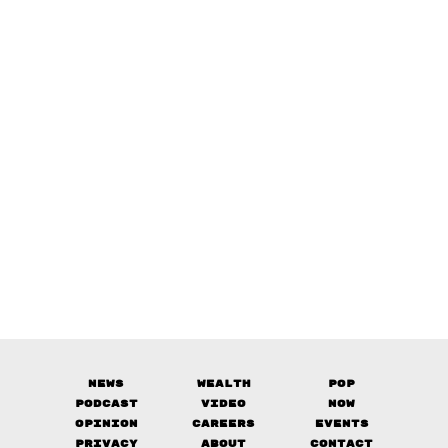
News
Wealth
Pop
Podcast
Video
Now
Opinion
Careers
Events
Privacy
About
Contact