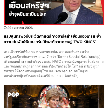
29 เมษายน 2026
สรุปสุนทรพจน์ประวัติศาสตร์ ‘คิงชาร์ลส์’ เยือนคองเกรส ย้ำ
ความสัมพันธ์พิเศษ ทรัมป์โพสต์อวยภาพคู่ ‘TWO KINGS’
พระเจ้าชาร์ลส์ที่ 3 ทรงประกาศยกย่องความสัมพันธ์ระหว่าง
สหรัฐอเมริกากับสหราชอาณาจักรว่า ‘พิเศษ’ (Special Relationship)
พร้อมตอกย้ำความสำคัญของกลุ่ม NATO การปกป้องยูเครนในสงคราม
และวิกฤตสภาพภูมิอากาศ ขณะที่ยังเรียกร้องให้ โดนัลด์ ทรัมป์ ผู้นำ
สหรัฐฯ ให้ความสำคัญกับยุโรป และรักษาคุณค่าเดิมในฐานะ
มหาอำนาจผู้ปกป้องแนวคิดเสรีนิยม ประเด็นสำคัญ...