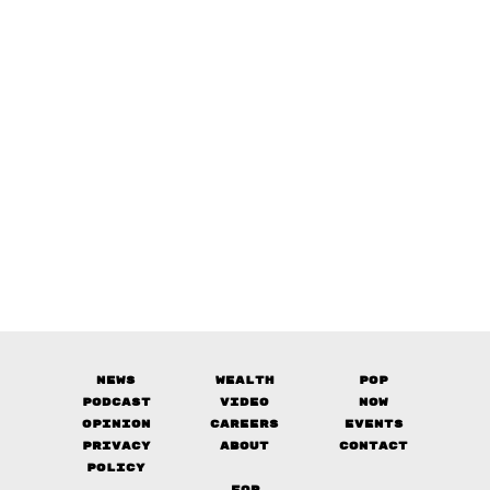
News
Wealth
Pop
Podcast
Video
Now
Opinion
Careers
Events
Privacy
About
Contact
Policy
FOR