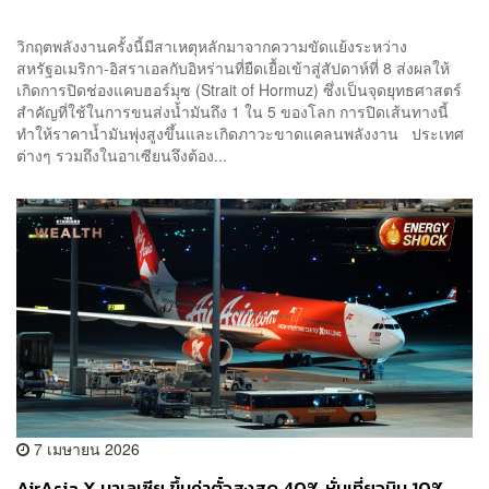
วิกฤตพลังงานครั้งนี้มีสาเหตุหลักมาจากความขัดแย้งระหว่าง
สหรัฐอเมริกา-อิสราเอลกับอิหร่านที่ยืดเยื้อเข้าสู่สัปดาห์ที่ 8 ส่งผลให้
เกิดการปิดช่องแคบฮอร์มุซ (Strait of Hormuz) ซึ่งเป็นจุดยุทธศาสตร์
สำคัญที่ใช้ในการขนส่งน้ำมันถึง 1 ใน 5 ของโลก การปิดเส้นทางนี้
ทำให้ราคาน้ำมันพุ่งสูงขึ้นและเกิดภาวะขาดแคลนพลังงาน ประเทศ
ต่างๆ รวมถึงในอาเซียนจึงต้อง...
7 เมษายน 2026
AirAsia X มาเลเซีย ขึ้นค่าตั๋วสูงสุด 40% หั่นเที่ยวบิน 10%