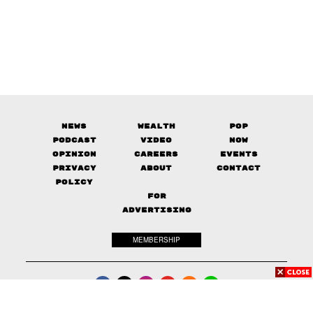
News
Wealth
Pop
Podcast
Video
Now
Opinion
Careers
Events
Privacy
About
Contact
Policy
FOR
ADVERTISING
MEMBERSHIP
© 2017-
2026
The Standard. All rights reserved.