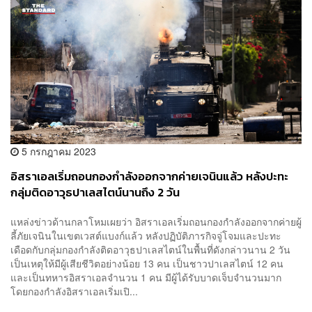
5 กรกฎาคม 2023
อิสราเอลเริ่มถอนกองกำลังออกจากค่ายเจนินแล้ว หลังปะทะ
กลุ่มติดอาวุธปาเลสไตน์นานถึง 2 วัน
แหล่งข่าวด้านกลาโหมเผยว่า อิสราเอลเริ่มถอนกองกำลังออกจากค่ายผู้
ลี้ภัยเจนินในเขตเวสต์แบงก์แล้ว หลังปฏิบัติภารกิจจู่โจมและปะทะ
เดือดกับกลุ่มกองกำลังติดอาวุธปาเลสไตน์ในพื้นที่ดังกล่าวนาน 2 วัน
เป็นเหตุให้มีผู้เสียชีวิตอย่างน้อย 13 คน เป็นชาวปาเลสไตน์ 12 คน
และเป็นทหารอิสราเอลจำนวน 1 คน มีผู้ได้รับบาดเจ็บจำนวนมาก
โดยกองกำลังอิสราเอลเริ่มเปิ...