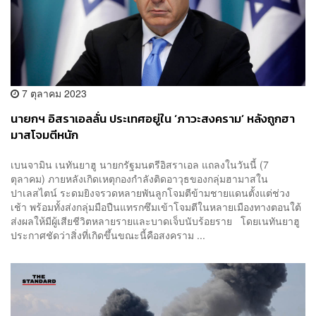
7 ตุลาคม 2023
นายกฯ อิสราเอลลั่น ประเทศอยู่ใน ‘ภาวะสงคราม’ หลังถูกฮา
มาสโจมตีหนัก
เบนจามิน เนทันยาฮู นายกรัฐมนตรีอิสราเอล แถลงในวันนี้ (7
ตุลาคม) ภายหลังเกิดเหตุกองกำลังติดอาวุธของกลุ่มฮามาสใน
ปาเลสไตน์ ระดมยิงจรวดหลายพันลูกโจมตีข้ามชายแดนตั้งแต่ช่วง
เช้า พร้อมทั้งส่งกลุ่มมือปืนแทรกซึมเข้าโจมตีในหลายเมืองทางตอนใต้
ส่งผลให้มีผู้เสียชีวิตหลายรายและบาดเจ็บนับร้อยราย โดยเนทันยาฮู
ประกาศชัดว่าสิ่งที่เกิดขึ้นขณะนี้คือสงคราม ...