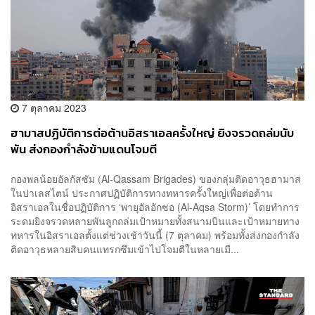
7 ตุลาคม 2023
ฮามาสปฏิบัติการต่อต้านอิสราเอลครั้งใหญ่ ยิงจรวดถล่มนับ
พัน ส่งกองกำลังข้ามแดนโจมตี
กองพลน้อยอัลกัสซัม (Al-Qassam Brigades) ของกลุ่มติดอาวุธฮามาส
ในปาเลสไตน์ ประกาศปฏิบัติการทางทหารครั้งใหญ่เพื่อต่อต้าน
อิสราเอลในชื่อปฏิบัติการ ‘พายุอัลอักซอ (Al-Aqsa Storm)’ โดยทำการ
ระดมยิงจรวดหลายพันลูกถล่มเป้าหมายทั้งสนามบินและเป้าหมายทาง
ทหารในอิสราเอลตั้งแต่ช่วงเช้าวันนี้ (7 ตุลาคม) พร้อมทั้งส่งกองกำลัง
ติดอาวุธหลายสิบคนแทรกซึมเข้าไปโจมตีในหลายเมื...