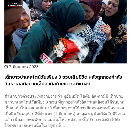
7 มิถุนายน 2023
เด็กชาวปาเลสไตน์วัยเพียง 3 ขวบเสียชีวิต หลังถูกกองกำลัง
อิสราเอลยิงบาดเจ็บสาหัสในเขตเวสต์แบงก์
สำนักข่าวต่างประเทศรายงานว่า มูฮัมหมัด ไฮตัม อัล-ตามีมี เด็กชาย
ชาวปาเลสไตน์วัยเพียง 3 ขวบ ที่ถูกกองกำลังอิสราเอลยิงจนได้รับบาด
เจ็บสาหัสในเขตเวสต์แบงก์ ซึ่งตกอยู่ภายใต้การยึดครองของอิสราเอล
เมื่อคืนวันพฤหัสบดีที่ผ่านมา (1 มิถุนายน) ล่าสุด หนูน้อยได้เสียชีวิตลง
แล้ว เนื่องจากทนพิษบาดแผลไม่ไหว หลังจากที่ได้รับการส่งตัวไปยัง
โรงพยาบาลแห่งหนึ่งในเยรูซาเล็...