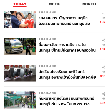
TODAY
WEEK
MONTH
THAILAND
รอง ผบ.ตร. บัญชาการเหตุยิง
1.4K
โรงเรียนเทพศิรินทร์ นนทบุรี สั่ง
ค้นหา 2 รอบยืนยันไร้คนติดค้าง พบ
ศพปู่-ย่าที่บ้านพักผู้ก่อเหตุ
THAILAND
สื่อนอกจับตากราดยิง รร. ใน
1.3K
นนทบุรี ชี้ไทยมีอัตราครอบครองปืน
สูงในระดับต้นของภูมิภาค
THAILAND
นักเรียนโรงเรียนเทพศิรินทร์
833
นนทบุรี อพยพเข้ายังพื้นที่ปลอดภัย
ชั่วคราว หลังเหตุใช้อาวุธปืนภายใน
โรงเรียนคลี่คลาย
THAILAND
คืบหน้าเหตุยิงโรงเรียนเทพศิรินทร์
684
นนทบุรี ดับ 6 ศพ โฆษก ตร. เร่ง