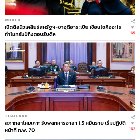
WORLD
เปิดดีลนิวเคลียร์สหรัฐฯ-ซาอุดีอาระเบีย เงื่อนไขคืออะไร
165
ทำไมทรัมป์ถึงตอบรับดีล
THAILAND
สภากลาโหมเคาะ รับพลทหารอาสา 1.5 หมื่นราย เริ่มปฏิบัติ
162
หน้าที่ ก.พ. 70