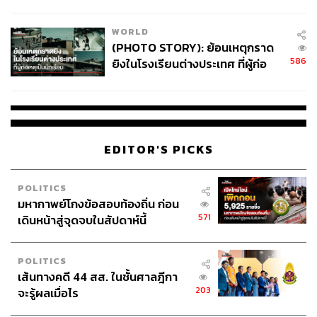
สอบปมขโมยปืนปู่ก่อเหตุ
WORLD
(PHOTO STORY): ย้อนเหตุกราด
586
ยิงในโรงเรียนต่างประเทศ ที่ผู้ก่อ
เหตุเป็นนักเรียน
EDITOR'S PICKS
POLITICS
มหากาพย์โกงข้อสอบท้องถิ่น ก่อน
571
เดินหน้าสู่จุดจบในสัปดาห์นี้
POLITICS
เส้นทางคดี 44 สส. ในชั้นศาลฎีกา
203
จะรู้ผลเมื่อไร