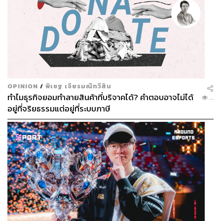
OPINION
/
พิเชฐ เจียรมณีทวีสิน
ทำไมธุรกิจยอมทำลายสินค้าที่บริจาคได้? คำตอบอาจไม่ได้
...
อยู่ที่จริยธรรมแต่อยู่ที่ระบบภาษี