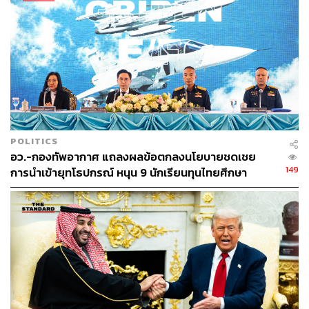
POLITICS
อว.-กองทัพอากาศ แถลงผลข้อตกลงนโยบายชดเชย
149
การนำเข้ายุทโธปกรณ์ หนุน 9 นักเรียนทุนไทยศึกษา
เทคโนโลยีจากสวีเดน