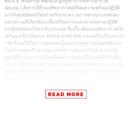
พล.อ.อ. พันธ์ภักดี พัฒนกุล ผู้บัญชาการทหารอากาศ
(ผบ.ทอ.) สั่งการให้กองทัพอากาศเตรียมความพร้อมปฏิบัติ
ภารกิจอพยพคนไทยร่วมกับกระทรวงการต่างประเทศและ
หน่วยงานที่เกี่ยวข้อง เพื่อเตรียมการและหาหนทางปฏิบัติ
กรณีอพยพคนไทยกลับประเทศ ซึ่งเบื้องต้นกองทัพอากาศได้
เตรียมเครื่องบินแบบ Airbus A340-500 และเครื่องบินแบบ C-
130 ที่เคยใช้ในการอพยพคนไทยจากเหตุการณ์แผ่นดินไหว
ในประเทศตุรกีและเหตุการณ์ความไม่สงบในสาธารณรัฐ
ซูดานที่ผ่านมา รวมถึงเตรียมความพร้อมในส่วนที่เกี่ยวข้อง
เช่น การพิจารณาความพร้อมของสนามบินปลายทาง การเต
รียมการลำเลียงทางอากาศสายแพทย์ และการรักษาความ
ปลอดภัย เป็นต้น
โดยพร้อมปฏิบัติภารกิจได้ทันทีเมื่อได้รับสั่งการจากรัฐบาล
READ MORE
ทั้งนี้ จะติดตามสถานการณ์และประสานกับกระทรวงการต่าง
ประเทศอย่างใกล้ชิด
TAGS:
Palestine
Israel
กองทัพอากาศ
เครื่องบิน