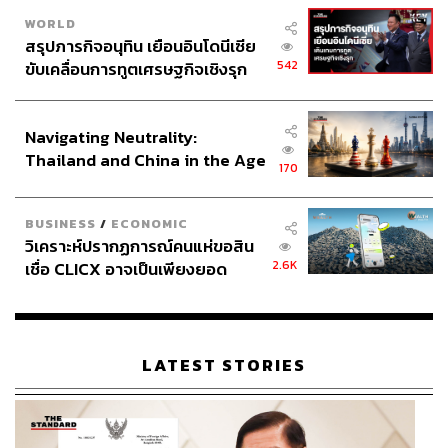
WORLD
สรุปภารกิจอนุทิน เยือนอินโดนีเซีย
542
ขับเคลื่อนการทูตเศรษฐกิจเชิงรุก
ประกาศหุ้นส่วนยุทธศาสตร์ไทย –
อินโดนีเซีย
Navigating Neutrality:
Thailand and China in the Age
170
of a New Global Order
BUSINESS
/
ECONOMIC
วิเคราะห์ปรากฏการณ์คนแห่ขอสิน
2.6K
เชื่อ CLICX อาจเป็นเพียงยอด
ภูเขาน้ำแข็ง ของปัญหาหนี้ครัว
เรือนไทยที่ถูกซุกไว้
LATEST STORIES