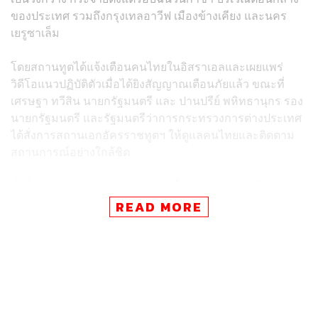
ของประเทศ รวมถึงกรุงเทลอาวีฟ เมืองข้างเคียง และนคร
เยรูซาเล็ม
โดยสถานทูตได้แจ้งเตือนคนไทยในอิสราเอลและเผยแพร่
วิดีโอแนวปฏิบัติตัวเมื่อได้ยิงสัญญาณเตือนภัยแล้ว ขณะที่
เศรษฐา ทวีสิน นายกรัฐมนตรี และ ปานปรีย์ พหิทธานุกร รอง
นายกรัฐมนตรี และรัฐมนตรีว่าการกระทรวงการต่างประเทศ
ได้สั่งการสถานเอกอัครราชทูตฯ ให้ดูแลคนไทยและติดตาม
สถานการณ์อย่างใกล้ชิด
ทั้งนี้ ทางการอิสราเอลได้ประกาศพื้นที่ฉุกเฉิน 80 กิโลเมตร
รอบฉนวนกาซา ซึ่งรวมถึงกรุงเทลอาวีฟ เปิดหลุมหลบภัย
READ MORE
สาธารณะในเมืองต่างๆ พร้อมเรียกทหารกองหนุนเพิ่มเติม
โดยกระทรวงการท่องเที่ยวอิสราเอลได้ออกประกาศเตือนนัก
ท่องเที่ยวแล้ว
ในส่วนผลกระทบต่อคนไทยในอิสราเอล สถานทูตฯ ได้รับแจ้ง
ว่า มีคนไทย 1 คน ซึ่งทำงานที่โมชาฟมิชตาคิม ถูกคนร้ายบุก