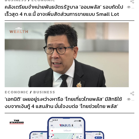
คลังเตรียมจำหน่ายพันธบัตรรัฐบาล ‘ออมพลัส’ รอบถัดไป
...
เร็วสุด 4 ก.ย.นี้ อาจเพิ่มสัดส่วนการขายแบบ Small Lot
First มากขึ้น
ECONOMIC
/
BUSINESS
‘เอกนิติ’ เผยอยู่ระหว่างหารือ ‘ไทยเที่ยวไทยพลัส’ มีสิทธิใช้
...
งบจากเงินกู้ 4 แสนล้าน มั่นใจงบต่อ ‘ไทยช่วยไทย พลัส’
เฟส 2 มีเพียงพอ