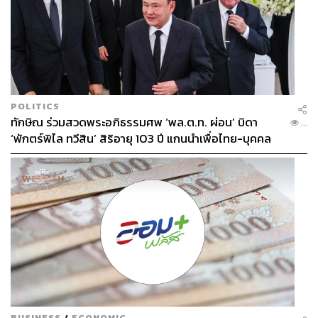
POLITICS
ทักษิณ ร่วมสวดพระอภิธรรมศพ ‘พล.ต.ท. ผ่อน’ บิดา
...
‘พักตร์พิไล ทวีสิน’ สิริอายุ 103 ปี แกนนำเพื่อไทย-บุคคล
หลากวงการร่วมอาลัย
BUSINESS
/
ECONOMIC