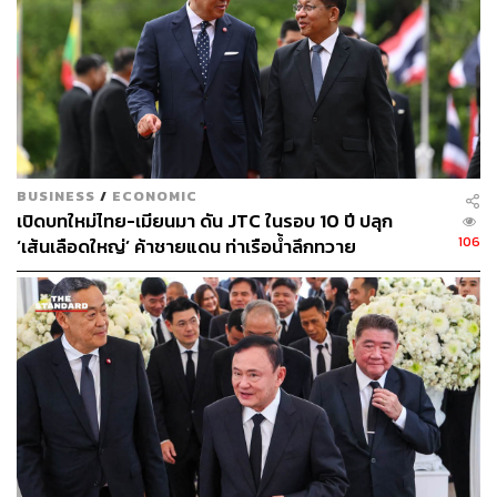
BUSINESS
/
ECONOMIC
เปิดบทใหม่ไทย-เมียนมา ดัน JTC ในรอบ 10 ปี ปลุก
106
‘เส้นเลือดใหญ่’ ค้าชายแดน ท่าเรือน้ำลึกทวาย