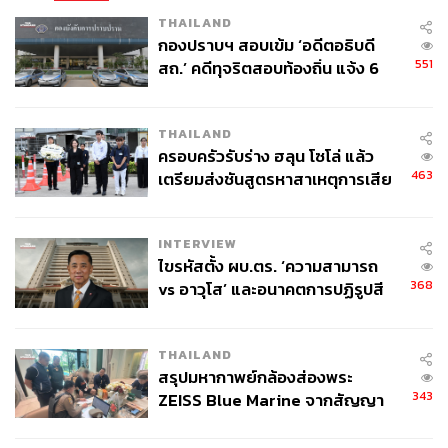
THAILAND
กองปราบฯ สอบเข้ม ‘อดีตอธิบดี
551
สถ.’ คดีทุจริตสอบท้องถิ่น แจ้ง 6
ข้อหาหนัก จ่อชง ป.ป.ช. 12 ส.ค. นี้
THAILAND
ครอบครัวรับร่าง ฮลุน โซโล่ แล้ว
463
เตรียมส่งชันสูตรหาสาเหตุการเสีย
ชีวิต
INTERVIEW
ไขรหัสตั้ง ผบ.ตร. ‘ความสามารถ
368
vs อาวุโส’ และอนาคตการปฏิรูปสี
กากี กับ พล.ต.อ. เอก อังสนานนท์
THAILAND
สรุปมหากาพย์กล้องส่องพระ
343
ZEISS Blue Marine จากสัญญา
ผลิต 8.3 ล้าน สู่ข้อพิพาท ‘มา
เวลล์ฯ’ ฟ้อง ‘โทน บางแค’ ผิดนัด