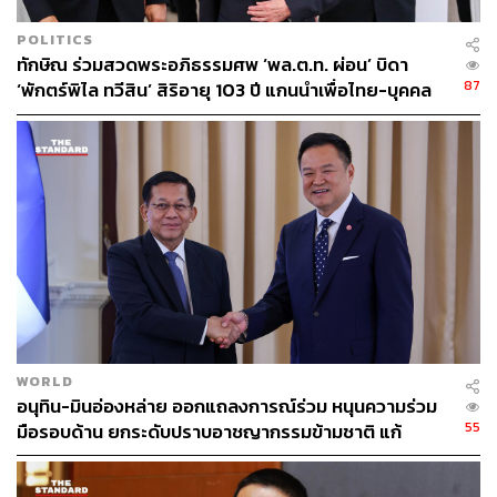
POLITICS
ทักษิณ ร่วมสวดพระอภิธรรมศพ ‘พล.ต.ท. ผ่อน’ บิดา
87
‘พักตร์พิไล ทวีสิน’ สิริอายุ 103 ปี แกนนำเพื่อไทย-บุคคล
หลากวงการร่วมอาลัย
WORLD
อนุทิน-มินอ่องหล่าย ออกแถลงการณ์ร่วม หนุนความร่วม
55
มือรอบด้าน ยกระดับปราบอาชญากรรมข้ามชาติ แก้
ปัญหาหมอกควัน-มลพิษทางน้ำ