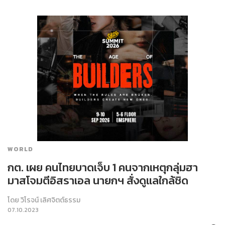
WORLD
กต. เผย คนไทยบาดเจ็บ 1 คนจากเหตุกลุ่มฮา
มาสโจมตีอิสราเอล นายกฯ สั่งดูแลใกล้ชิด
โดย
วิโรจน์ เลิศจิตต์ธรรม
07.10.2023