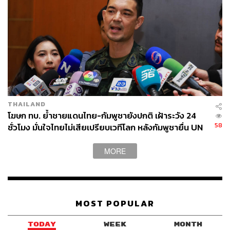
THAILAND
โฆษก ทบ. ย้ำชายแดนไทย-กัมพูชายังปกติ เฝ้าระวัง 24
58
ชั่วโมง มั่นใจไทยไม่เสียเปรียบเวทีโลก หลังกัมพูชายื่น UN
รับรอง MOU43
MORE
MOST POPULAR
TODAY
WEEK
MONTH