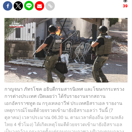
39
กาญจนา ภัทรโชค อธิบดีกรมสารนิเทศ และโฆษกกระทรวง
การต่างประเทศ เปิดเผยว่า ได้รับรายงานจากสถาน
เอกอัครราชทูต ณ กรุงเทลอาวีฟ ประเทศอิสราเอล รายงาน
เหตุการณ์โจมตีด้วยจรวดเข้ามายังอิสราเอลว่า วันนี้ (7
ตุลาคม) เวลาประมาณ 06.30 น. ตามเวลาท้องถิ่น (ตามหลัง
ไทย 4 ชั่วโมง) ได้เกิดเหตุโจมตีด้วยจรวดเข้ามายังอิสราเอล
เป็นวงกว้าง กระจายตั้งแต่รอบฉนวนกาซา บริเวณตอนกลาง