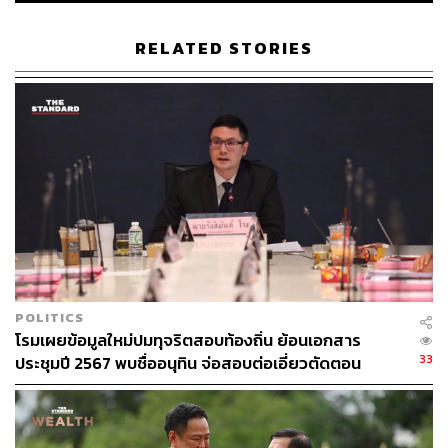
นายกรัฐมนตรี
Palestine
Israel
สงคราม
คนไทยในต่างแดน
RELATED STORIES
39
ABOUT THE AUTHOR
POLITICS
วิโรจน์ เลิศจิตต์ธรรม
โรมเผยข้อมูลใหม่ปมทุจริตสอบท้องถิ่น ย้อนเอกสาร
Senior Content Creator กองข่าวต่างประเทศ
33
ประชุมปี 2567 พบชื่ออนุทิน จ่อสอบต่อเอี่ยวตัดตอน
THE STANDARD
ม.บูรพา หรือไม่