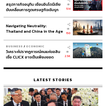
สรุปภารกิจอนุทิน เยือนอินโดนีเซีย
514
ขับเคลื่อนการทูตเศรษฐกิจเชิงรุก
ประกาศหุ้นส่วนยุทธศาสตร์ไทย –
อินโดนีเซีย
Navigating Neutrality:
Thailand and China in the Age
150
of a New Global Order
BUSINESS
/
ECONOMIC
วิเคราะห์ปรากฏการณ์คนแห่ขอสิน
2.5K
เชื่อ CLICX อาจเป็นเพียงยอด
ภูเขาน้ำแข็ง ของปัญหาหนี้ครัว
เรือนไทยที่ถูกซุกไว้
LATEST STORIES