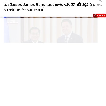
โปรดิวเซอร์ James Bond เผยว่าแฟนหนังมีสิทธิ์ได้รู้ว่าใคร
...
จะมารับบทนำช่วงปลายปีนี้
WORLD
อนุทิน-มินอ่องหล่าย ออกแถลงการณ์ร่วม หนุนความร่วม
...
มือรอบด้าน ยกระดับปราบอาชญากรรมข้ามชาติ แก้ปัญหา
หมอกควัน-มลพิษทางน้ำ