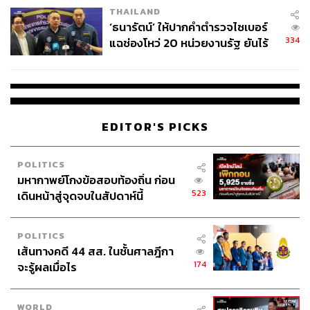
THAILAND
จ่ายหนี้-แอบระบุแบรนด์
‘ธนารัตน์’ ให้ปากคำตำรวจไซเบอร์
334
แฉช่องโหว่ 20 หน่วยงานรัฐ ยันไร้
นัยทางการเมือง
EDITOR'S PICKS
POLITICS
มหากาพย์โกงข้อสอบท้องถิ่น ก่อน
523
เดินหน้าสู่จุดจบในสัปดาห์นี้
POLITICS
เส้นทางคดี 44 สส. ในชั้นศาลฎีกา
174
จะรู้ผลเมื่อไร
WORLD