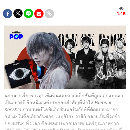
1.4K
นอกจากเรื่องราวสุดเข้มข้นและฉากแอ็กชันที่ถูกออกแบบมา
เป็นอย่างดี อีกหนึ่งองค์ประกอบสำคัญที่ทำให้
Rurouni
Kenshin
ภาพยนตร์ไลฟ์แอ็กชันฟอร์มยักษ์ที่ดัดแปลงมาจา
กมังงะในชื่อเดียวกันของ โนบุฮิโระ วาสึกิ กลายเป็นที่จดจำ
ของแฟนๆ ทั่วโลก คือเพลงประกอบภาพยนตร์คุณภาพจาก