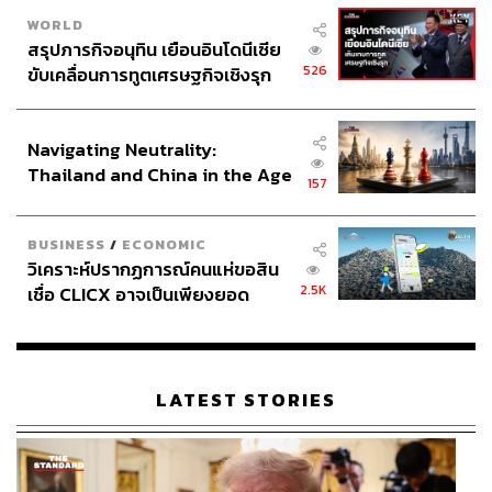
WORLD
สรุปภารกิจอนุทิน เยือนอินโดนีเซีย
526
ขับเคลื่อนการทูตเศรษฐกิจเชิงรุก
ประกาศหุ้นส่วนยุทธศาสตร์ไทย –
อินโดนีเซีย
Navigating Neutrality:
Thailand and China in the Age
157
of a New Global Order
BUSINESS
/
ECONOMIC
วิเคราะห์ปรากฏการณ์คนแห่ขอสิน
2.5K
เชื่อ CLICX อาจเป็นเพียงยอด
ภาพ:
ภูเขาน้ำแข็ง ของปัญหาหนี้ครัว
ONE OK ROCK / Spotify
เรือนไทยที่ถูกซุกไว้
ONE OK ROCK / Facebook
Warner Bros. Japan
LATEST STORIES
ภาพประกอบ: พุทธิพงศ์ โรจน์ศตพงค์
อ้างอิง:
https://en.wikipedia.org/wiki/One_Ok_Rock#Awards
_and_nominations