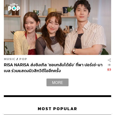
MUSIC
/
POP
RISA NARISA ส่งซิงเกิล ‘ชอบกลับได้ยัง’ ที่พา ปอร์เช่-มา
83
เบล ร่วมแสดงมิวสิกวิดีโออีกครั้ง
4. Renegades
MORE
ภาค: Rurouni Kenshin: The Final (2021)
ได้
Ed Sheeran
ศิลปินเจ้าของผลงาน
Shape of You
มา
ร่วมเขียนเนื้อเพลง
MOST POPULAR
ติดอันดับที่ 4 บนชาร์ต Billboard Japan Hot 100