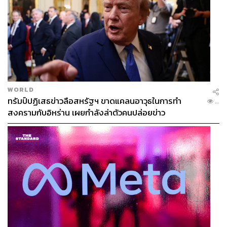
https://en.wikipedia.org/wiki/Rurouni_Kenshin_(film)
https://www.nme.com/news/music/one-ok-rock-share-
new-single-renegade-co-written-ed-sheeran-292224
7
https://www.oricon.co.jp/prof/395502/rank/
https://en.wikipedia.org/wiki/Renegades_(One_Ok_
Rock_song)
WORLD
https://www.billboard.com/music/one-ok-rock/chart-hi
ทรัมป์ปฏิเสธข่าวลือสหรัฐฯ ขาดแคลนอาวุธในการทำ
...
story/JPN
สงครามกับอิหร่าน เผยกำลังล่าตัวคนปล่อยข่าว
TAGS:
ONE OK ROCK
เพลง
เพลงประกอบภาพยนตร์
ภาพยนตร์
ดนตรี
Music
ภาพยนตร์แอ็กชัน