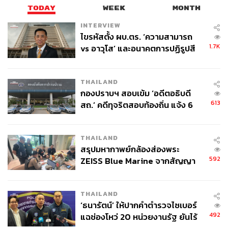
TODAY
WEEK
MONTH
ฟังเพลงได้ที่นี่
INTERVIEW
ไขรหัสตั้ง ผบ.ตร. ‘ความสามารถ
1.7K
vs อาวุโส’ และอนาคตการปฏิรูปสี
กากี กับ พล.ต.อ. เอก อังสนานนท์
THAILAND
กองปราบฯ สอบเข้ม ‘อดีตอธิบดี
613
สถ.’ คดีทุจริตสอบท้องถิ่น แจ้ง 6
ข้อหาหนัก จ่อชง ป.ป.ช. 12 ส.ค. นี้
THAILAND
สรุปมหากาพย์กล้องส่องพระ
592
ZEISS Blue Marine จากสัญญา
ผลิต 8.3 ล้าน สู่ข้อพิพาท ‘มา
เวลล์ฯ’ ฟ้อง ‘โทน บางแค’ ผิดนัด
5. Broken Heart of Gold
THAILAND
จ่ายหนี้-แอบระบุแบรนด์
‘ธนารัตน์’ ให้ปากคำตำรวจไซเบอร์
ภาค: Rurouni Kenshin: The Beginning (2021)
492
แฉช่องโหว่ 20 หน่วยงานรัฐ ยันไร้