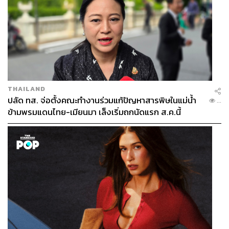
THAILAND
ปลัด ทส. จ่อตั้งคณะทำงานร่วมแก้ปัญหาสารพิษในแม่น้ำ
...
ข้ามพรมแดนไทย-เมียนมา เล็งเริ่มถกนัดแรก ส.ค.นี้