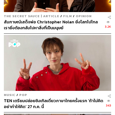
THE SECRET SAUCE | ARTICLE
/
FILM
/
OPINION
สัมภาษณ์เสด็จพ่อ Christopher Nolan ยิ่งโลกไปไกล
3.2K
เรายิ่งต้องกลับไปหาสิ่งที่เป็นมนุษย์
3. Heartache
ภาค: Rurouni Kenshin: The Legend Ends (2014)
MUSIC
/
POP
TEN เตรียมปล่อยซิงเกิลเดี่ยวภาษาไทยครั้งแรก ‘ถ้าไม่คิด
ฟังเพลงได้ที่นี่
343
อย่าทำให้คิด’ 27 ก.ค. นี้