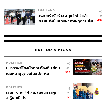
นัยทางการเมือง
ติดอันดับที่ 17 บนชาร์ต Billboard Japan Hot 100 ในปี
THAILAND
2021
ครอบครัวรับร่าง ฮลุน โซโล่ แล้ว
482
เตรียมส่งชันสูตรหาสาเหตุการเสีย
ฟังเพลงได้ที่นี่
ชีวิต
EDITOR'S PICKS
POLITICS
มหากาพย์โกงข้อสอบท้องถิ่น ก่อน
536
เดินหน้าสู่จุดจบในสัปดาห์นี้
POLITICS
เส้นทางคดี 44 สส. ในชั้นศาลฎีกา
รับชมตัวอย่างภาพยนตร์ฉบับภาษาญี่ปุ่นได้ที่นี่
181
จะรู้ผลเมื่อไร