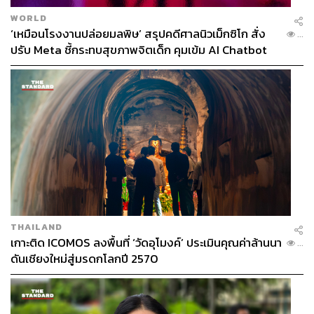
WORLD
1.4K
‘เหมือนโรงงานปล่อยมลพิษ’ สรุปคดีศาลนิวเม็กซิโก สั่ง
...
ปรับ Meta ชี้กระทบสุขภาพจิตเด็ก คุมเข้ม AI Chatbot
ABOUT THE AUTHOR
สุพัฒน์ ศิวะพรพันธ์
Content Creator ผู้หลงใหลในทุกศาสตร์และ
วัฒนธรรมของประเทศญี่ปุ่น
THAILAND
เกาะติด ICOMOS ลงพื้นที่ ‘วัดอุโมงค์’ ประเมินคุณค่าล้านนา
...
ดันเชียงใหม่สู่มรดกโลกปี 2570