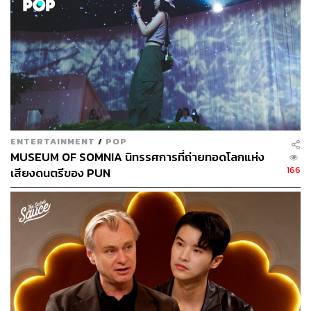
ENTERTAINMENT
/
POP
MUSEUM OF SOMNIA นิทรรศการที่ถ่ายทอดโลกแห่ง
166
2. Mighty Long Fall
เสียงดนตรีของ PUN
ภาค: Rurouni Kenshin: Kyoto Inferno (2014)
ติดอันดับที่ 2 บนชาร์ต Oricon ในปี 2014 และอยู่ในชาร์
ตนานถึง 17 สัปดาห์
ฟังเพลงได้ที่นี่