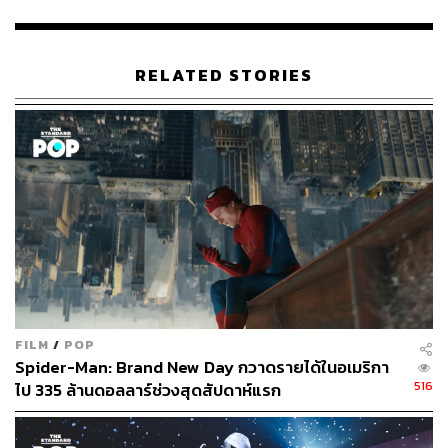
ภาค: Rurouni Kenshin: Origins (2012)
RELATED STORIES
ได้รับรางวัล Space Shower Music Video Awards
สาขา Best Your Choice
ได้รับรางวัล MTV Video Music Awards Japan สาขา
Best Rock Video และ Best Song From a Film
ติดอันดับที่ 2 บนชาร์ต Billboard Japan Hot 100 ในปี
2012 และอยู่ในชาร์ตนานถึง 45 สัปดาห์
ติดอันดับที่ 5 บนชาร์ต Oricon ในปี 2012 และอยู่ในชาร์
ตนานถึง 20 สัปดาห์
มิวสิกวิดีโอ The Beginning คือมิวสิกวิดีโอของ One
Ok Rock ที่มีผู้เข้าชมมากที่สุดถึง 177 ล้านครั้ง (15
มิถุนายน)
FILM
/
POP
Spider-Man: Brand New Day กวาดรายได้ในอเมริกา
ฟังเพลงได้ที่นี่
516
ไป 335 ล้านดอลลาร์ช่วงสุดสัปดาห์แรก