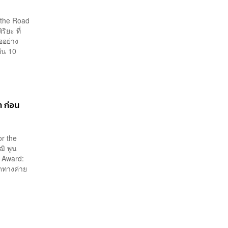
r the Road
ิยะ ที่
ออย่าง
กัน 10
 ก่อน
or the
ฒิ พูน
y Award:
ุดทางค่าย