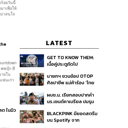
้อยวันนี้
มาเพื่อให้
ี่น่าสนใจ
LATEST
 the
GET TO KNOW THEM:
Countdown
เนื้อคู่ประตูถัดไป
ซบุ๊ก ที่
กมายใน
นายกฯ ชวนช้อป OTOP
 ‘แฟนเก่า
ศิลปาชีพ แม่ค้าร้อง ‘ไทย
ช่วยไทย พลัส’ สุดยอด
ผบช.น. เรียกสอบปากคำ
ถามมีต่อไหม นายกฯ ตอบ
นร.เซนต์คาเบรียล ปมรุม
‘เดี๋ยวจะพยายาม’
ทำร้ายเพื่อน-ใช้ปืนขู่ สั่ง
เลต ในมิว
BLACKPINK มียอดสตรีม
ดำเนินคดีแล้ว
บน Spotify จาก
ประเทศไทยสูงถึง 536 ล้าน