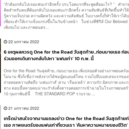
“ถ้าต้องกลับไปเจอแฟนเก่าอีกครั้ง ประโยคแรกที่จะพูดคืออะไร? ” คำถาม
คิดสำหรับคนที่ต้องกลับไปเจอแฟนเก่าอีกครั้ง ความสัมพันธ์ที่เกิดขึ้นทำให
รู้ความเจ็บปวด ความผิดหวัง และความสัมพันธ์ ในบางครั้งก็ทำให้เราได้
เพื่อจะทำให้เราแข็งแกร่งขึ้นในวันข้างหน้า ในช่วงที่ซีรีส์ Our Belov
เพิ่งจบไป และภาพยนตร...
22 มกราคม 2022
6 เหตุผลควรดู One for the Road วันสุดท้าย..ก่อนบายเธอ ก่อน
ร่วมออกเดินทางกลับไปหา ‘แฟนเก่า’ 10 ก.พ. นี้
One for the Road วันสุดท้าย..ก่อนบายเธอ เพิ่งปล่อยตัวอย่างภาพยนตร์อ
ไม่นาน ซึ่งก็เชื่อว่าหลังจากได้ชมมู้ดแอนด์โทน รวมไปถึงเมสเสจแรกของหน
ถ่ายทอดความคิดถึง ‘แฟนเก่าส์’ ผ่าน ‘เรื่องเหล้า’ ความรัก มิตรภาพ และ
ทาง ตอนนี้หลายคนน่าจะกำลังตั้งตารอคอยการเข้าฉายในโรงภาพยนตร์
10 กุมภาพันธ์นี้ THE STANDARD POP รวบรวม ...
21 มกราคม 2022
เกร็ดน่าสนใจจากงานแถลงข่าว One for the Road วันสุดท้าย
เธอ ภาพยนตร์ของแฟนเก่าที่ชวนเรา ‘ค้นหาความหมายของชีวิต’