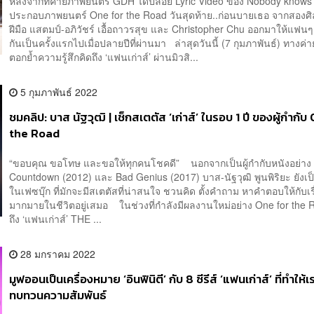
หลังจากที่ค่ายภาพยนตร์ GDH ได้ปล่อย Lyric Video ของ Nobody knows
ประกอบภาพยนตร์ One for the Road วันสุดท้าย..ก่อนบายเธอ จากสองศ
ฝีมือ แสตมป์-อภิวัชร์ เอื้อถาวรสุข และ Christopher Chu ออกมาให้แฟนๆ 
กันเป็นครั้งแรกไปเมื่อปลายปีที่ผ่านมา ล่าสุดวันนี้ (7 กุมภาพันธ์) ทางค่
ตอกย้ำความรู้สึกคิดถึง ‘แฟนเก่าส์’ ผ่านมิวสิ...
5 กุมภาพันธ์ 2022
ชมคลิป: บาส นัฐวุฒิ | เช็กสเตตัส ‘เก่าส์’ ในรอบ 1 ปี ของผู้กำกับ
the Road
“ขอบคุณ ขอโทษ และขอให้ทุกคนโชคดี” นอกจากเป็นผู้กำกับหนังอย่าง
Countdown (2012) และ Bad Genius (2017) บาส-นัฐวุฒิ พูนพิริยะ ยังเป็น
ในเฟซบุ๊ก ที่มักจะมีสเตตัสที่น่าสนใจ ชวนคิด ตั้งคำถาม หาคำตอบให้กับเร
มากมายในชีวิตอยู่เสมอ ในช่วงที่กำลังมีผลงานใหม่อย่าง One for the Ro
ถึง ‘แฟนเก่าส์’ THE ...
28 มกราคม 2022
มูฟออนเป็นเครื่องหมาย ‘อินฟินิตี’ กับ 8 ซีรีส์ ‘แฟนเก่าส์’ ที่ทำให้เ
ทบทวนความสัมพันธ์