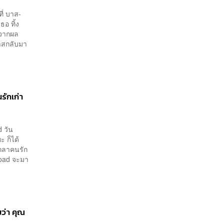
ี่ บาส-
ธอ ทิ้ง
งจากผล
บาสกลับมา
ักเก่า
 วัน
ะ ก็ได้
อกลาคนรัก
Road จะมา
ว่า คุณ