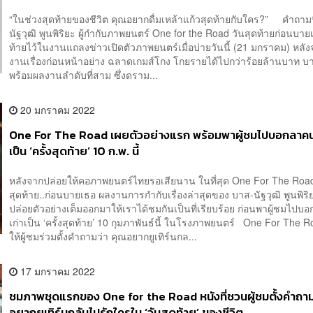
กัน
“ในช่วงสุดท้ายของชีวิต คุณอยากดื่มเหล้าแก้วสุดท้ายกับใคร?” คำถามท
นัฐวุฒิ พูนพิริยะ ผู้กำกับภาพยนตร์ One for the Road วันสุดท้ายก่อนบายเ
ท้ายไว้ในงานแถลงข่าวเปิดตัวภาพยนตร์เมื่อบ่ายวันนี้ (21 มกราคม) หลั
งานเรื่องก่อนหน้าอย่าง ฉลาดเกมส์โกง โกยรายได้ไปกว่าร้อยล้านบาท 
พร้อมผลงานลำดับที่สาม ซึ่งดราม...
20 มกราคม 2022
One For The Road เผยตัวอย่างแรก พร้อมพาผู้ชมไปบอกลาคนร
เป็น ‘ครั้งสุดท้าย’ 10 ก.พ. นี้
หลังจากปล่อยให้คอภาพยนตร์ไทยรอเสียนาน ในที่สุด One For The Road
สุดท้าย..ก่อนบายเธอ ผลงานการกำกับเรื่องล่าสุดของ บาส-นัฐวุฒิ พูนพิริย
ปล่อยตัวอย่างเต็มออกมาให้เราได้ชมกันเป็นที่เรียบร้อย ก่อนพาผู้ชมไปบ
เก่าเป็น ‘ครั้งสุดท้าย’ 10 กุมภาพันธ์นี้ ในโรงภาพยนตร์ One For The 
ให้ผู้ชมร่วมตั้งคำถามว่า คุณอยากยูเทิร์นกล...
17 มกราคม 2022
ชมภาพชุดแรกของ One for the Road หนังที่ชวนผู้ชมตั้งคำถาม
อยากยูเทิร์นกลับไปรักใครใน ‘วันสุดท้าย’ ของชีวิต