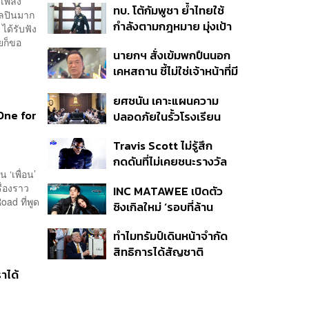
 เพลง
ทบ. โต้กัมพูชา ย้ำไทยใช้
ครั้ง ตลอด 10 ปีที่ผ่านมา
ิลปินมาก
กำลังตามกฎหมาย มุ่งเป้า
ได้รับฟัง
หมายทางทหาร ชี้ความเสีย
ายก็ขอ
นายกฯ สั่งเข้มพกปืนนอก
หายไทยไม่อาจลบด้วย
เคหสถาน ชี้ไม่ใช่เจ้าหน้าที่มี
ข้อมูลบิดเบือน
โทษอุกฉกรรจ์ ปืนถูกขโมย
ยศชนัน เคาะแผนความ
ก่อเหตุ เจ้าของร่วมรับผิด
 One for
ปลอดภัยในรั้วโรงเรียน
90 วัน ส่งนักสุขภาพจิต
Travis Scott ไม่รู้สึก
ดูแล-คุมเข้มคัดกรองสิ่ง
กดดันที่ไม่เคยชนะรางวัล
ผิดกฎหมาย
 ‘เพื่อน’
แกรมมี่ แม้มีชื่อเข้าชิงมา
ื่องราว
INC MATAWEE เปิดตัว
แล้ว 10 ครั้ง
ad ที่พูด
ซิงเกิลใหม่ ‘รอบที่ล้าน
(Loop)’ ที่ได้ เน PERSES
ทำไมทรัมป์เดินหน้าจำกัด
มาแสดงในมิวสิกวิดีโอ
สิทธิการได้สัญชาติ
อเมริกันโดยกำเนิดอีกครั้ง
ราได้
แม้ศาลสูงสุดเคยตัดสิน
คัดค้าน