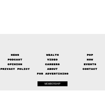
News
Wealth
Pop
Podcast
Video
Now
Opinion
Careers
Events
Privacy Policy
About
Contact
FOR ADVERTISING
MEMBERSHIP