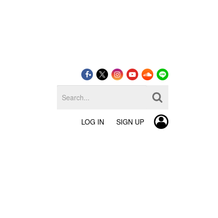
LOG IN
SIGN UP