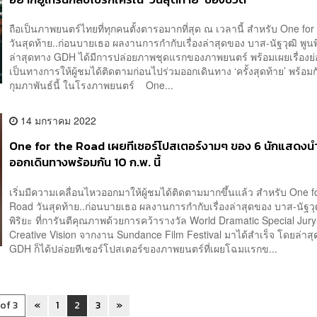
ถือเป็นภาพยนตร์ไทยที่ทุกคนตั้งตารอมากที่สุด ณ เวลานี้ สำหรับ One fo
วันสุดท้าย..ก่อนบายเธอ ผลงานการกำกับเรื่องล่าสุดของ บาส-นัฐวุฒิ พูนพิร
ล่าสุดทาง GDH ได้มีการปล่อยภาพชุดแรกของภาพยนตร์ พร้อมเผยเรื่องย่
เป็นทางการให้ผู้ชมได้ติดตามก่อนไปร่วมออกเดินทาง ‘ครั้งสุดท้าย’ พร้อม
กุมภาพันธ์นี้ ในโรงภาพยนตร์ One...
14 มกราคม 2022
One for the Road เผยทีเซอร์โปสเตอร์งามๆ ของ 6 นักแสดงนำ
ออกเดินทางพร้อมกัน 10 ก.พ. นี้
เริ่มมีความเคลื่อนไหวออกมาให้ผู้ชมได้ติดตามมากขึ้นแล้ว สำหรับ One f
Road วันสุดท้าย..ก่อนบายเธอ ผลงานการกำกับเรื่องล่าสุดของ บาส-นัฐวุ
พิริยะ ที่การันตีคุณภาพด้วยการคว้ารางวัล World Dramatic Special Jur
Creative Vision จากงาน Sundance Film Festival มาได้สำเร็จ โดยล่าส
GDH ก็ได้ปล่อยทีเซอร์โปสเตอร์ของภาพยนตร์ที่เผยโฉมแรกข...
 of 3
«
1
2
3
»