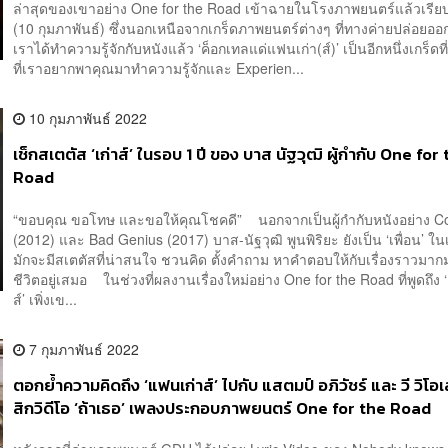
ล่าสุดของเขาอย่าง One for the Road เข้าฉายในโรงภาพยนตร์แล้วเรียบร
(10 กุมภาพันธ์) ซึ่งนอกเหนือจากเกร็ดภาพยนตร์ต่างๆ ที่ทางค่ายปล่อยออก
เราได้ทำความรู้จักกับหนังแล้ว ‘ค็อกเทลแด่แฟนเก่า(ส์)’ เป็นอีกหนึ่งเกร็ดท
ที่เราอยากพาคุณมาทำความรู้จักและ Experien...
10 กุมภาพันธ์ 2022
เช็กสเตตัส ‘เก่าส์’ ในรอบ 1 ปี ของ บาส นัฐวุฒิ ผู้กำกับ One for
Road
“ขอบคุณ ขอโทษ และขอให้คุณโชคดี” นอกจากเป็นผู้กำกับหนังอย่าง 
(2012) และ Bad Genius (2017) บาส-นัฐวุฒิ พูนพิริยะ ยังเป็น ‘เพื่อน’ ในเฟ
มักจะมีสเตตัสที่น่าสนใจ ชวนคิด ตั้งคำถาม หาคำตอบให้กับเรื่องราวมา
ชีวิตอยู่เสมอ ในช่วงที่ผลงานเรื่องใหม่อย่าง One for the Road ที่พูดถึง
ส์’ เพิ่งเข...
7 กุมภาพันธ์ 2022
ตอกย้ำความคิดถึง ‘แฟนเก่าส์’ ไปกับ แสตมป์ อภิวัชร์ และ วี วิโอ
สิกวิดีโอ ‘ถ้าเธอ’ เพลงประกอบภาพยนตร์ One for the Road