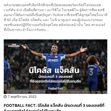
หลังเกมฟุตบอลพรีเมียร์ลีกที่เชลซีเปิดสแตมฟอร์ดบริดจ์ไล่ถล่มเอฟ
เวอร์ตัน 6-0 เมื่อคืนที่ผ่านมา เมาริซิโอ โปเชตติโน ผู้จัดการทีมเชลซี
ออกมาให้สัมภาษณ์ถึงช็อตปัญหา กับจังหวะที่เชลซีได้ลูกจุดโทษในนาที
ที่ 60 เมื่อ นิโคลัส แจ็คสัน และ โนนี มาดูเอเก สองผู้เล่นแนวรุกของ
เชลซีแสดงปฏิกิริยาแย่งกันยิงจุดโทษ หลังก่อนหน้านั้น โคล พาลเมอร์
ที่เป็นขาประจำในการรับหน...
7 พฤศจิกายน 2023
FOOTBALL FACT: นิโคลัส แจ็คสัน นักเตะคนที่ 3 ของเชลซีที่