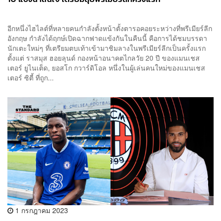
อีกหนึ่งไฮไลต์ที่หลายคนกำลังตั้งหน้าตั้งตารอคอยระหว่างที่พรีเมียร์ลีก
อังกฤษ กำลังได้ฤกษ์เปิดฉากฟาดแข้งกันในคืนนี้ คือการได้ชมบรรดา
นักเตะใหม่ๆ ที่เตรียมตบเท้าเข้ามาชิมลางในพรีเมียร์ลีกเป็นครั้งแรก
ตั้งแต่ ราสมุส ฮอยลุนด์ กองหน้าอนาคตไกลวัย 20 ปี ของแมนเชส
เตอร์​ ยูไนเต็ด, ยอสโก กวาร์ดิโอล หนึ่งในผู้เล่นคนใหม่ของแมนเชส
เตอร์​ ซิตี้ ที่ถูก...
1 กรกฎาคม 2023