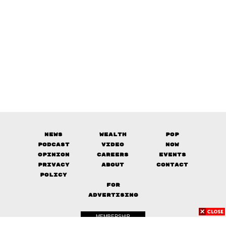
News
Wealth
Pop
Podcast
Video
Now
Opinion
Careers
Events
Privacy
About
Contact
Policy
FOR
ADVERTISING
MEMBERSHIP