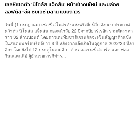
เชลซีเปิดตัว ‘นิโคลัส แจ็คสัน’ หน้าเป้าคนใหม่ และปล่อย
ลอฟตัส-ชีค ซบเอซี มิลาน แบบถาวร
วันนี้ (1 กรกฎาคม) เชลซี สโมสรดังแห่งพรีเมียร์ลีก อังกฤษ ประกาศ
คว้าตัว นิโคลัส แจ็คสัน กองหน้าวัย 22 ปีจากบียาร์เรอัล ร่วมทัพราคา
ราว 32 ล้านปอนด์ โดยดาวเตะทีมชาติเซเนกัลจะเซ็นสัญญาค้าแข้ง
ในสแตมฟอร์ดบริดจ์ยาว 8 ปี หลังจากแจ้งเกิดในฤดูกาล 2022/23 ที่ลา
ลีกา โดยยิงไป 12 ประตูในเกมลีก ด้าน ลอเรนซ์ สจวร์ต และ พอล
วินสแตนลีย์ ผู้อำนวยการกีฬาร...