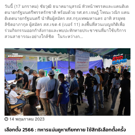
แก้รัฐธรรมนูญเมินปัญหาปากท้อง
วันนี้ (17 มกราคม) ชัยวุฒิ ธนาคมานุสรณ์ หัวหน้าพรรคและแคนดิเด
ตนายกรัฐมนตรีพรรครักชาติ พร้อมด้วย รศ.ดร.เจษฎ์ โทณะวณิก แคน
ดิเดตนายกรัฐมนตรี นำทีมผู้สมัคร สส.กรุงเทพมหานคร อาทิ สรยุทธ
ลิขิตอาภากุล ผู้สมัคร สส.เขต 4 (เบอร์ 11) ลงพื้นที่สวนเบญจกิติเพื่อ
ร่วมกิจกรรมออกกำลังกายและพบปะทักทายประชาชนที่มาใช้บริการ
สวนสาธารณะอย่างใกล้ชิด ในระหว่างก...
14 พฤษภาคม 2023
เลือกตั้ง 2566 : ทหารแน่นคูหาเกียกกาย ใช้สิทธิเลือกตั้งครั้ง