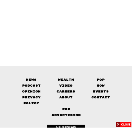
News
Wealth
Pop
Podcast
Video
Now
Opinion
Careers
Events
Privacy
About
Contact
Policy
FOR
ADVERTISING
MEMBERSHIP