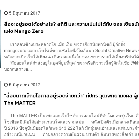
5 มิถุนายน 2017
สื่อจะอยู่รอดได้อย่างไร? สถิติ และความเป็นไปได้กับ ขจร เจียรน
แห่ง Mango Zero
เราค่อนข้างประหลาดใจ เมื่อ เอ็ม-ขจร เจียรนัยพานิชย์ ผู้ก่อตั้ง
mangozero.com เว็บไซต์ข่าวเชิงไลฟ์สไตล์แนว Social Creative News 
หลังจากเปิดเว็บได้เพียง 4 เดือน ตอนนี้เว็บของเขาหารายได้เลี้ยงบริษัทได้ท
‘สื่อออนไลน์กำลังอยู่ในยุคที่บูมที่สุด’ ขจรหรือที่ชาวเน็ตรู้จักในชื่อ @k
บอกกับเราเช...
5 มิถุนายน 2017
“สื่อขนาดเล็กมีโอกาสอยู่รอดง่ายกว่า” ทีปกร วุฒิพิทยามงคล ผู้ก่
The MATTER
The MATTER เป็นเพจและเว็บไซต์ข่าวออนไลน์ที่ทำโดยคนรุ่นใหม่ สื
โซเชียลมีเดียได้อย่างน่าสนใจและร่วมสมัย หลังเปิดตัวเมื่อกลางเดื
ปี 2016 ปัจจุบันมียอดไลก์เพจ 343,222 ไลก์ มีกลุ่มคนอ่านและแฟนประจ
อย่างเหนียวแน่น ท่ามกลางความผันผวน ปรับตัว ล้มหายของสื่อเก่า แล