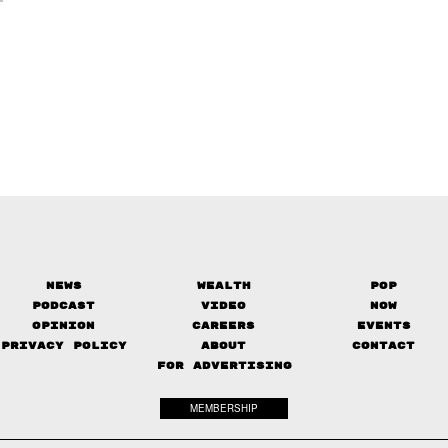
News
Wealth
Pop
Podcast
Video
Now
Opinion
Careers
Events
Privacy Policy
About
Contact
FOR ADVERTISING
MEMBERSHIP