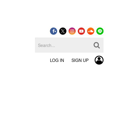
LOG IN
SIGN UP