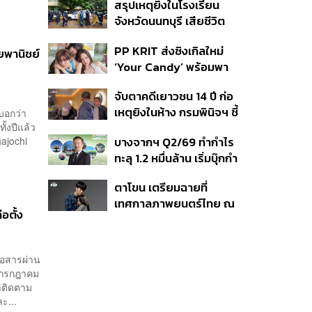
สรุปเหตุยิงในโรงเรียน
ที่ดิน เคลียร์ใบอนุญาต
จังหวัดนนทบุรี เสียชีวิต
โรงแรมค้าง 7 ปี
รวม 8 ราย โฆษก ตร. เผย
PP KRIT ส่งซิงเกิลใหม่
ปมค้นประวัติคดีกราดยิงที่
ัยพานิชย์
‘Your Candy’ พร้อมพา
สหรัฐฯ
ต้าเหนิง และ ณิชา ร่วมมิว
จับตาคดีเยาวชน 14 ปี ก่อ
สิกวิดีโอ
เหตุยิงในห้าง กรมพินิจฯ ชี้
บอกว่า
ั้งปีแล้ว
ประพฤติดี-รับการรักษาต่อ
บางจากฯ Q2/69 ทำกำไร
hajochi
เนื่อง ประเมินปล่อยตัว
ทะลุ 1.2 หมื่นล้าน เริ่มบุ๊กกำ
ไร ‘SAF’ เชิงพาณิชย์ครั้ง
ตาโขน เตรียมฉายที่
แรก หนุนรายได้ครึ่งปีทะลุ
เทศกาลภาพยนตร์ไทย ณ
3.2 แสนล้าน
อตั้ง
ประเทศบราซิล
่อสารผ่าน
อนกรกฎาคม
ำติดตาม
ะ...