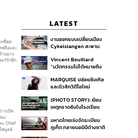
LATEST
งานออกแบบเปลี่ยนเมือง
ที่สุด
Cykelslangen สะพาน
สพสื่อและ
จักรยานลอยฟ้าใน
 ถ้าอยาก
Vincent Bouillard
เวิร์กอีก
โคเปนเฮเกน ทางสัญจร
“นวัตกรรมไม่ได้หมายถึง
ของเมืองที่น่าอยู่
การคิดของใหม่เสมอไป”
MARQUISE ปล่อยซิงเกิล
และมิวสิกวิดีโอใหม่
IRONIC ที่เสียดสีความ
(PHOTO STORY): ย้อน
สัมพันธ์สุด Toxic
เหตุกราดยิงในโรงเรียน
่าวเปิด
ต่างประเทศ ที่ผู้ก่อเหตุเป็น
คณะ
มหาดไทยเร่งจัดระเบียบ
นักเรียน
ละ Chief
ภูเก็ต ทลายนอมินีต่างชาติ
ไพบูลย์
คุมเจ็ตสกี สางบริษัทฮุบ