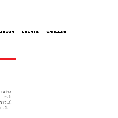
INION
EVENTS
CAREERS
ระหว่าง
์ แชมป์
้าวันนี้
งฝั่ง