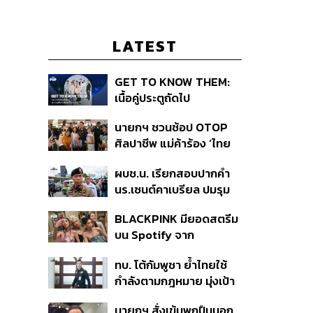
LATEST
GET TO KNOW THEM:
เนื้อคู่ประตูถัดไป
นายกฯ ชวนช้อป OTOP
ศิลปาชีพ แม่ค้าร้อง ‘ไทย
ช่วยไทย พลัส’ สุดยอด
ผบช.น. เรียกสอบปากคำ
ถามมีต่อไหม นายกฯ ตอบ
นร.เซนต์คาเบรียล ปมรุม
‘เดี๋ยวจะพยายาม’
ทำร้ายเพื่อน-ใช้ปืนขู่ สั่ง
BLACKPINK มียอดสตรีม
ดำเนินคดีแล้ว
บน Spotify จาก
ประเทศไทยสูงถึง 536 ล้าน
ทบ. โต้กัมพูชา ย้ำไทยใช้
ครั้ง ตลอด 10 ปีที่ผ่านมา
กำลังตามกฎหมาย มุ่งเป้า
หมายทางทหาร ชี้ความเสีย
นายกฯ สั่งเข้มพกปืนนอก