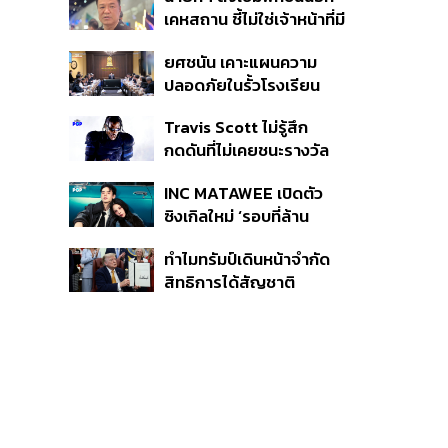
หายไทยไม่อาจลบด้วย
เคหสถาน ชี้ไม่ใช่เจ้าหน้าที่มี
ข้อมูลบิดเบือน
โทษอุกฉกรรจ์ ปืนถูกขโมย
ยศชนัน เคาะแผนความ
ก่อเหตุ เจ้าของร่วมรับผิด
ปลอดภัยในรั้วโรงเรียน
90 วัน ส่งนักสุขภาพจิต
Travis Scott ไม่รู้สึก
ดูแล-คุมเข้มคัดกรองสิ่ง
กดดันที่ไม่เคยชนะรางวัล
ผิดกฎหมาย
แกรมมี่ แม้มีชื่อเข้าชิงมา
INC MATAWEE เปิดตัว
แล้ว 10 ครั้ง
ซิงเกิลใหม่ ‘รอบที่ล้าน
(Loop)’ ที่ได้ เน PERSES
ทำไมทรัมป์เดินหน้าจำกัด
มาแสดงในมิวสิกวิดีโอ
สิทธิการได้สัญชาติ
อเมริกันโดยกำเนิดอีกครั้ง
แม้ศาลสูงสุดเคยตัดสิน
คัดค้าน