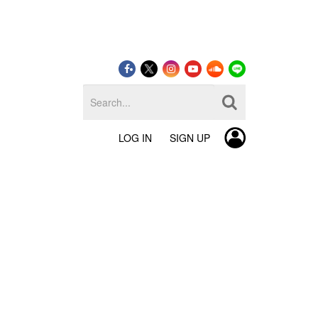
LOG IN
SIGN UP