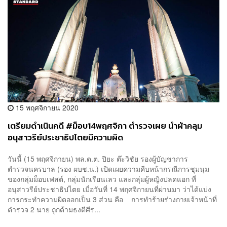
15 พฤศจิกายน 2020
เตรียมดำเนินคดี #ม็อบ14พฤศจิกา ตำรวจเผย นำผ้าคลุม
อนุสาวรีย์ประชาธิปไตยมีความผิด
วันนี้ (15 พฤศจิกายน) พล.ต.ต. ปิยะ ต๊ะวิชัย รองผู้บัญชาการ
ตำรวจนครบาล (รอง ผบช.น.) เปิดเผยความคืบหน้ากรณีการชุมนุม
ของกลุ่มม็อบเฟสต์, กลุ่มนักเรียนเลว และกลุ่มผู้หญิงปลดแอก ที่
อนุสาวรีย์ประชาธิปไตย เมื่อวันที่ 14 พฤศจิกายนที่ผ่านมา ว่าได้แบ่ง
การกระทำความผิดออกเป็น 3 ส่วน คือ การทำร้ายร่างกายเจ้าหน้าที่
ตำรวจ 2 นาย ถูกด้ามธงตีศีร...