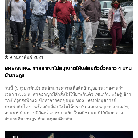
9 กุมภาพันธ์ 2021
BREAKING: ศาลอาญาไม่อนุญาตให้ปล่อยตัวชั่วคราว 4 แกน
นำราษฎร
วันนี้ (9 กุมภาพันธ์) ศูนย์ทนายความเพื่อสิทธิมนุษยชนรายงานว่า
เวลา 17.55 น. ศาลอาญามีคำสั่งไม่ให้ประกันตัว เพนกวิน-พริษฐ์ ชิวา
รักษ์ ที่ถูกสั่งฟ้อง 3 ข้อหาจากคดีชุมนุม Mob Fest ​ที่อนุสาวรีย์
ประชาธิปไตย พร้อมกับมีคำสั่งไม่ให้ประกัน สมยศ พฤกษาเกษมสุข,
อานนท์ นำภา, ปติวัฒน์ สาหร่ายแย้ม ในคดีชุมนุม #19กันยาทวง
อำนาจคืนราษฎร ด้วยเหตุผลเดียวกัน ...