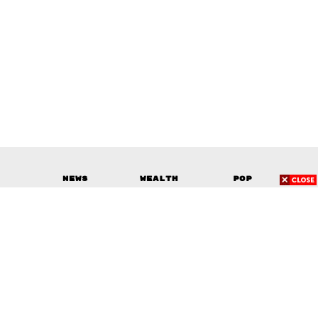
News
Wealth
Pop
Podcast
Video
Now
Opinion
Careers
Events
Privacy
About
Contact
Policy
FOR
ADVERTISING
MEMBERSHIP