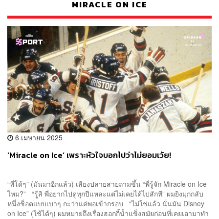
MIRACLE ON ICE
6 เมษายน 2025
‘Miracle on Ice’ เพราะหัวใจบอกไปว่าไม่ยอมเว้ย!
“พี่โด้ๆ” (มันมาอีกแล้ว) เสียงปลายสายถามขึ้น “พี่รู้จัก Miracle on Ice
ไหม?” “รู้สิ พี่อยากไปดูทุกปีแหละแต่ไม่เคยได้ไปสักที” ผมยิงมุกกลับ
หนึ่งช็อตแบบเบาๆ กะว่าแค่พอเข้ากรอบ “ไม่ใช่แล้ว นั่นมัน Disney
on Ice” (ใช้ได้ๆ) ผมหมายถึงเรื่องฮอกกี้น้ำแข็งสมัยก่อนที่เคยเอามาทำ