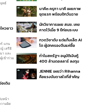
ยุทธ์
Micro-Pearls ในเซรั่ม
นาคี๓ ครุฑา นาคี เผยภาพ
ใหม่
ชุดแรก พร้อมปักวันฉาย
22 ต.ค. นี้
นักวิชาการเผย สนช. เคย
อนไหวยาว
คาดไว้เมื่อ 9 ปีก่อนระบบ
เลือก สว. มีช่องโหว่ให้
กวดวิชาดับ แต่แท็บเล็ต AI
นักการเมืองส่งกลุ่มจัดตั้ง
ทร์ แกน
โต ผู้ปกครองจีนแห่ซื้อ
เข้าแทรกแซง 5 พันล้านยึด
์ เสรีธิ
หวังช่วยติวลูกช่วงปิด
ประเทศได้
ธนา และ
ทำไมสหรัฐฯ อนุมัติเงินกู้
เทอม ดันยอดขายพุ่งทะลุ 7
้เข้าร่วม
400 ล้านดอลลาร์ ลงทุน
ล้านเครื่อง
ในเหมืองแร่หายาก
JENNIE เผยว่า Rihanna
ออสเตรเลีย
คือแรงบันดาลใจที่สำคัญ
ที่สุดของเธอ
่อเดิน
ืบหน้า
ความผิด