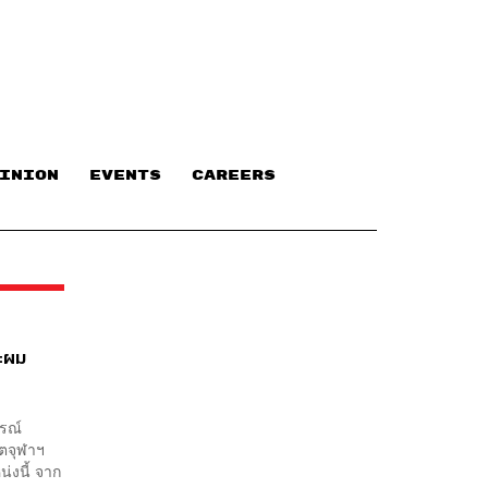
INION
EVENTS
CAREERS
าะผม
กรณ์
ิตจุฬาฯ
่งนี้ จาก