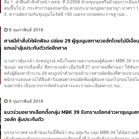
คือ 1. ฝ่าฝืนคำสั่งหัวหน้า คสช. ที่ 3/2558 ห้ามชุมนุมหรือมั่วสุมการเมืองเ
คนขึ้นไป 2. กระทำการยุยงปลุกปั่น ตามประมวลกฎหมายอาญา มาตรา 
3. ความผิดร่วมกันชุมนุมในรัศมี 150 เมตรจากเขตพระราชฐานต...
8 กุมภาพันธ์ 2018
ศาลมีคำสั่งให้ผัดฟ้อง ปล่อย 29 ผู้ชุมนุมสกายวอล์กโดยไม่มีเงื่
แกนนำลุ้นประกันตัวต่ออีกศาล
นางสาวคุ้มเกล้า ส่งสมบูรณ์ หนึ่งในทนายความของผู้ต้องหา MBK 39 จ
ชุมนุม ‘อยากเลือกตั้ง’ ที่สกายวอล์ก เมื่อวันที่ 27 มกราคมที่ผ่านมา ให้สั
หลังผู้ต้องหาจำนวน 29 คนถูกนำตัวมาขออำนาจศาลผัดฟ้องที่ศาลแขวงปท
พนักงานสอบสวนได้ยื่นคำร้องต่อศาลขอผัดฟ้องผู้ต้องหาออกไปก่อนโดยไม่
ขอฝากขัง เนื่องจากการจัดทำเอกสารและรายละเอียดต่างๆ ขอ...
8 กุมภาพันธ์ 2018
แนวร่วมอยากเลือกตั้งกลุ่ม MBK 39 รับทราบข้อกล่าวหาชุมนุม
วอล์ก ลุ้นประกันตัว
บรรยากาศช่วงเช้าของวันนี้ที่หน้า สน.ปทุมวัน กลุ่ม MBK 39 ได้นัดรวมตัว
เข้ารับทราบข้อกล่าวหาตามหมายเรียกครั้งที่ 2 กรณีเข้าร่วมกิจกรรม ‘