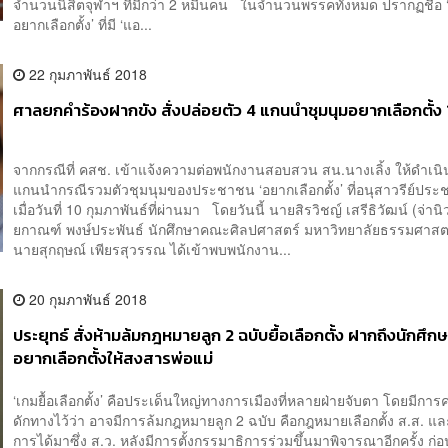
จำนวนนิสิตจุฬาฯ ที่มีกว่า 2 หมื่นคน ในจำนวนพรรคทั้งหมด ปรากฏชื่อ
อยากเลือกตั้ง’ ที่มี ‘แอ...
22 กุมภาพันธ์ 2018
ศาลยกคำร้องฝากขัง สั่งปล่อยตัว 4 แกนนำชุมนุมอยากเลือกตั้ง 
จากกรณีที่ คสช. เข้าแจ้งความต่อพนักงานสอบสวน สน.นางเลิ้ง ให้ดำเนิน
แกนนำกรณีรวมตัวชุมนุมของประชาชน ‘อยากเลือกตั้ง’ ที่อนุสาวรีย์ประ
เมื่อวันที่ 10 กุมภาพันธ์ที่ผ่านมา โดยวันนี้ นายสิรวิชญ์ เสรีธิวัฒน์ (จ่านิ
ยกาณฑ์ พงษ์ประพันธ์ นักศึกษาคณะศิลปศาสตร์ มหาวิทยาลัยธรรมศาสต
นายสุกฤษณ์ เพียรสุวรรณ ได้เข้าพบพนักงาน...
20 กุมภาพันธ์ 2018
ประยุทธ์ สั่งห้ามล้มกฎหมายลูก 2 ฉบับยื้อเลือกตั้ง ฝากถึงนักศึกษ
อยากเลือกตั้งให้สงสารพ่อแม่
‘เกมยื้อเลือกตั้ง’ คือประเด็นใหญ่ทางการเมืองที่หลายฝ่ายจับตา โดยมีกา
ดักทางไว้ว่า อาจมีการล้มกฎหมายลูก 2 ฉบับ คือกฎหมายเลือกตั้ง ส.ส. 
การได้มาซึ่ง ส.ว. หลังมีการตั้งกรรมาธิการร่วมขึ้นมาพิจารณาอีกครั้ง ก่อ