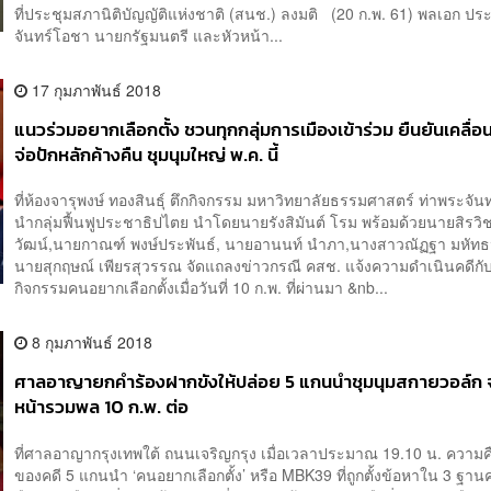
ที่ประชุมสภานิติบัญญัติแห่งชาติ (สนช.) ลงมติ (20 ก.พ. 61) พลเอก ประ
จันทร์โอชา นายกรัฐมนตรี และหัวหน้า...
17 กุมภาพันธ์ 2018
แนวร่วมอยากเลือกตั้ง ชวนทุกกลุ่มการเมืองเข้าร่วม ยืนยันเคลื่
จ่อปักหลักค้างคืน ชุมนุมใหญ่ พ.ค. นี้
ที่ห้องจารุพงษ์ ทองสินธุ์ ตึกกิจกรรม มหาวิทยาลัยธรรมศาสตร์ ท่าพระจัน
นำกลุ่มฟื้นฟูประชาธิปไตย นำโดยนายรังสิมันต์ โรม พร้อมด้วยนายสิรวิชญ
วัฒน์,นายกาณฑ์ พงษ์ประพันธ์, นายอานนท์ นำภา,นางสาวณัฏฐา มหัท
นายสุกฤษณ์ เพียรสุวรรณ จัดแถลงข่าวกรณี คสช. แจ้งความดำเนินคดีกับผู
กิจกรรมคนอยากเลือกตั้งเมื่อวันที่ 10 ก.พ. ที่ผ่านมา &nb...
8 กุมภาพันธ์ 2018
ศาลอาญายกคำร้องฝากขังให้ปล่อย 5 แกนนำชุมนุมสกายวอล์ก จ
หน้ารวมพล 10 ก.พ. ต่อ
ที่ศาลอาญากรุงเทพใต้ ถนนเจริญกรุง เมื่อเวลาประมาณ 19.10 น. ความค
ของคดี 5 แกนนำ ‘คนอยากเลือกตั้ง’ หรือ MBK39 ที่ถูกตั้งข้อหาใน 3 ฐาน