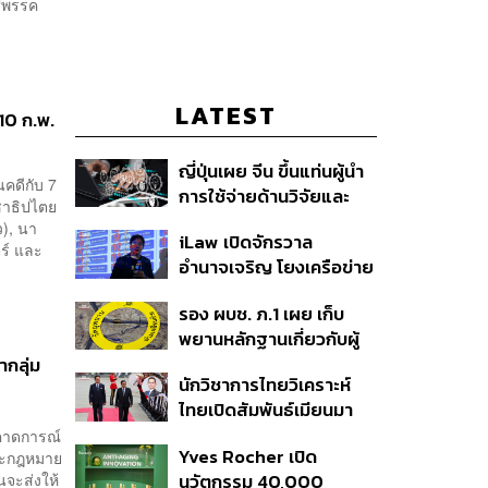
 ‘พรรค
LATEST
10 ก.พ.
ญี่ปุ่นเผย จีน ขึ้นแท่นผู้นำ
คดีกับ 7
การใช้จ่ายด้านวิจัยและ
ชาธิปไตย
พัฒนาโลก กวาดสัดส่วน
ว), นา
iLaw เปิดจักรวาล
งานวิจัยถูกอ้างอิงสูงสุด
ร์ และ
อำนาจเจริญ โยงเครือข่าย
แซงสหรัฐฯ
ผู้สมัคร สว. พร้อมตั้งข้อ
รอง ผบช. ภ.1 เผย เก็บ
สังเกตลงสมัครตรง
พยานหลักฐานเกี่ยวกับผู้
คุณสมบัติหรือไม่
ก่อเหตุยิงในโรงเรียนไป
ากลุ่ม
นักวิชาการไทยวิเคราะห์
ตรวจสอบทั้งหมดแล้ว
ไทยเปิดสัมพันธ์เมียนมา
แนะขีดเส้นให้ชัดเป็นมิตร
รคาดการณ์
Yves Rocher เปิด
และกฎหมาย
ได้ถึงจุดไหน
นจะส่งให้
นวัตกรรม 40,000