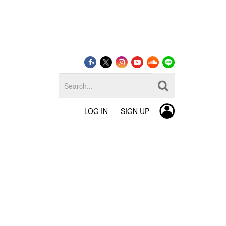
LOG IN
SIGN UP