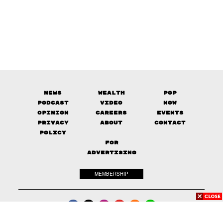
News
Wealth
Pop
Podcast
Video
Now
Opinion
Careers
Events
Privacy
About
Contact
Policy
FOR
ADVERTISING
MEMBERSHIP