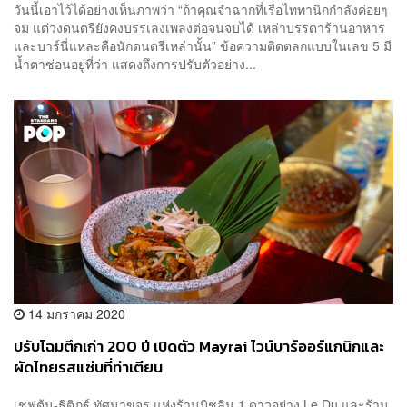
วันนี้เอาไว้ได้อย่างเห็นภาพว่า “ถ้าคุณจำฉากที่เรือไททานิกกำลังค่อยๆ
จม แต่วงดนตรียังคงบรรเลงเพลงต่อจนจบได้ เหล่าบรรดาร้านอาหาร
และบาร์นี่แหละคือนักดนตรีเหล่านั้น” ข้อความติดตลกแบบในเลข 5 มี
น้ำตาซ่อนอยู่ที่ว่า แสดงถึงการปรับตัวอย่าง...
14 มกราคม 2020
ปรับโฉมตึกเก่า 200 ปี เปิดตัว Mayrai ไวน์บาร์ออร์แกนิกและ
ผัดไทยรสแซ่บที่ท่าเตียน
เชฟต้น-ธิติฏฐ์ ทัศนาขจร แห่งร้านมิชลิน 1 ดาวอย่าง Le Du และร้าน