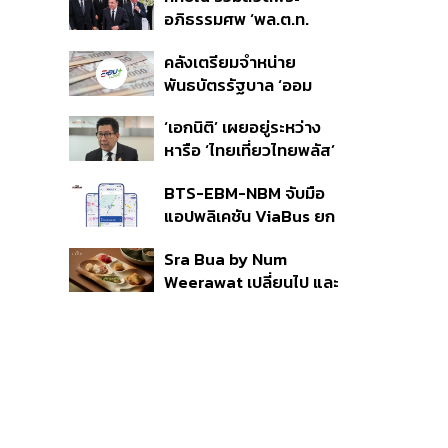
ราย รอ ป.ป.ช. ขีดเส้นแล้ว
อภิธรรมศพ ‘พล.ต.ท.
เสร็จ 31 ส.ค.
ผ่อน’ บิดา ‘พักตร์พิไล ทวี
คลังเตรียมจำหน่าย
สิน’ สิริอายุ 103 ปี แกนนำ
พันธบัตรรัฐบาล ‘ออม
เพื่อไทย-บุคคลหลาก
พลัส’ รอบถัดไป เร็วสุด 4
วงการร่วมอาลัย
‘เอกนิติ’ เผยอยู่ระหว่าง
ก.ย.นี้ อาจเพิ่มสัดส่วนการ
หารือ ‘ไทยเที่ยวไทยพลัส’
ขายแบบ Small Lot First
มีสิทธิใช้งบจากเงินกู้ 4
มากขึ้น
BTS-EBM-NBM จับมือ
แสนล้าน มั่นใจงบต่อ ‘ไทย
แอปพลิเคชัน ViaBus ยก
ช่วยไทย พลัส’ เฟส 2 มี
ระดับการติดตามตำแหน่ง
เพียงพอ
Sra Bua by Num
รถไฟฟ้า 3 สายแบบเรียล
Weerawat เปลี่ยนไป และ
ไทม์
นี่คือเหตุผลที่เราควรกลับ
ไปอีกครั้ง