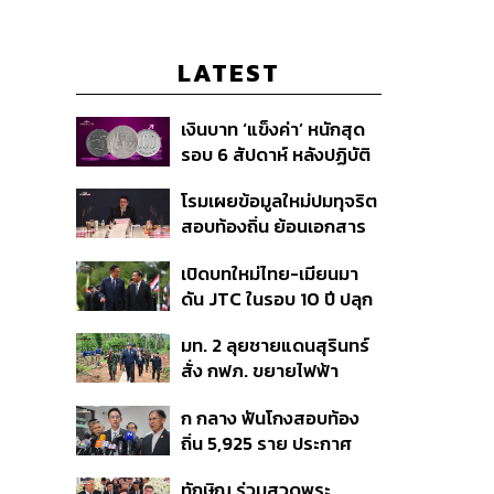
LATEST
เงินบาท ‘แข็งค่า’ หนักสุด
รอบ 6 สัปดาห์ หลังปฏิบัติ
การแทรกแซงเยนของ
โรมเผยข้อมูลใหม่ปมทุจริต
สหรัฐฯ-ญี่ปุ่น Standard
สอบท้องถิ่น ย้อนเอกสาร
Chartered เปิดเป้าสิ้นปีนี้
ประชุมปี 2567 พบชื่อ
จ่อแข็งต่อแตะ 32.50 บาท
เปิดบทใหม่ไทย-เมียนมา
อนุทิน จ่อสอบต่อเอี่ยว
ต่อดอลลาร์
ดัน JTC ในรอบ 10 ปี ปลุก
ตัดตอน ม.บูรพา หรือไม่
‘เส้นเลือดใหญ่’ ค้า
มท. 2 ลุยชายแดนสุรินทร์
ชายแดน ท่าเรือน้ำลึก
สั่ง กฟภ. ขยายไฟฟ้า
ทวาย
‘ปราสาทตาควาย–เนิน
ก กลาง ฟันโกงสอบท้อง
350’ เสริมความมั่นคง
ถิ่น 5,925 ราย ประกาศ
ชายแดน
บัญชีใหม่ 7 ส.ค. ส่วน 97
ทักษิณ ร่วมสวดพระ