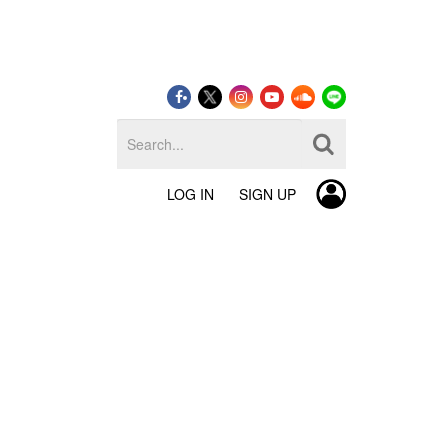
LOG IN
SIGN UP