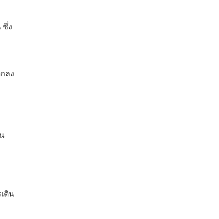
ซึ่ง
ง
ตกลง
ีน
เดิน