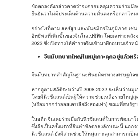
ข้อตกลงดังกล่าวคาดว่าจะครอบคลุมความร่วมมือด้
ยืนยันว่าไม่มีประเด็นด้านความมั่นคงหรือกลาโหมเ
อย่างไรก็ตาม สหรัฐฯ และพันธมิตรในภูมิภาค เช่น 
อิทธิพลที่เพิ่มขึ้นของจีนในแปซิฟิก โดยเฉพาะหลั
2022 ซึ่งเปิดทางให้ตำรวจจีนเข้ามาฝึกอบรมเจ้าห
จีนมีบทบาทใหญ่ในหมู่เกาะคุกอยู่แล้วหรื
จีนมีบทบาทสำคัญในฐานะพันธมิตรทางเศรษฐกิจข
หากดูตามสถิติระหว่างปี 2008-2022 จะเห็นว่าหมู่
โดยมีนิวซีแลนด์เป็นผู้ให้ความช่วยเหลือรายใหญ่สุ
(หรือมากกว่าออสเตรเลียถึงสองเท่า) ขณะที่สหรัฐฯ 
ในอดีต จีนเคยร่วมมือกับนิวซีแลนด์ในการพัฒนา
ซึ่งถือเป็นครั้งแรกที่จีนทำข้อตกลงลักษณะนี้ นอ
นิวซีแลนด์ ยังมีส่วนช่วยให้หมู่เกาะคุกสามารถเป็