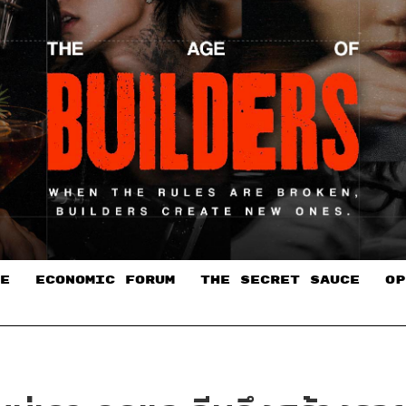
E
ECONOMIC FORUM
THE SECRET SAUCE​
OP