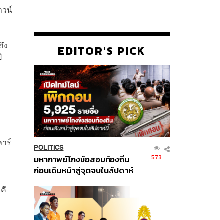
าวน์
ถึง
EDITOR'S PICK
ี
ลาร์
POLITICS
573
มหากาพย์โกงข้อสอบท้องถิ่น
ก่อนเดินหน้าสู่จุดจบในสัปดาห์
นี้
คี