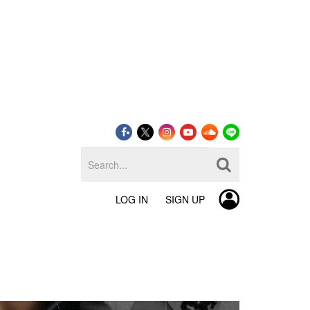
LOG IN
SIGN UP