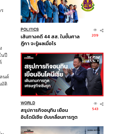
าร
POLITICS
209
เส้นทางคดี 44 สส. ในชั้นศาล
ฎีกา จะรู้ผลเมื่อไร
ง
ในปี
์
ลนด์
มัติ
WORLD
543
สรุปภารกิจอนุทิน เยือน
อินโดนีเซีย ขับเคลื่อนการทูต
เศรษฐกิจเชิงรุก ประกาศหุ้น
ส่วนยุทธศาสตร์ไทย –
ุ้น