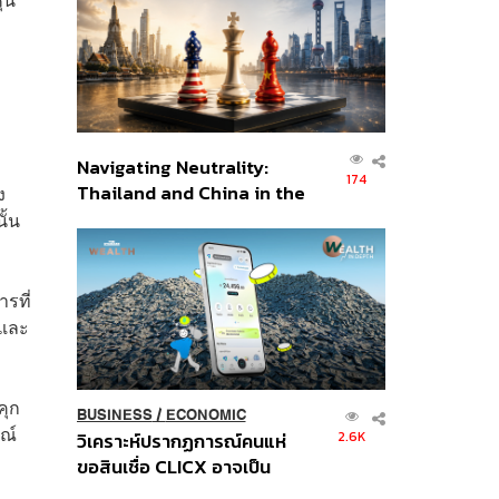
อินโดนีเซีย
Navigating Neutrality:
174
Thailand and China in the
ง
Age of a New Global
ั้น
Order
รที่
 และ
คุก
BUSINESS
/
ECONOMIC
ษณ์
2.6K
วิเคราะห์ปรากฏการณ์คนแห่
ขอสินเชื่อ CLICX อาจเป็น
เพียงยอดภูเขาน้ำแข็ง ของ