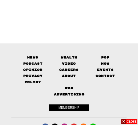
News
Wealth
Pop
Podcast
Video
Now
Opinion
Careers
Events
Privacy
About
Contact
Policy
FOR
ADVERTISING
MEMBERSHIP