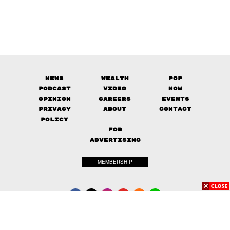
News
Wealth
Pop
Podcast
Video
Now
Opinion
Careers
Events
Privacy
About
Contact
Policy
FOR
ADVERTISING
MEMBERSHIP
© 2017-
2026
The Standard. All rights reserved.