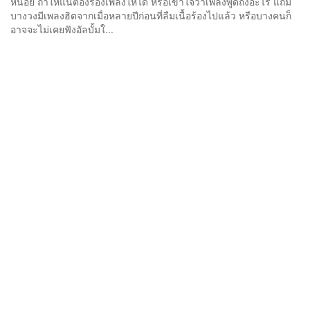
หน่อย ถ้าให้แน่ต้องร้องเพลงให้ได้ หรือเข้าใจว่าเพลงพูดถึงอะไร แถม
บางวงมีเพลงฮิตจากเมื่อหลายปีก่อนที่ลืมเนื้อร้องไปแล้ว หรือบางคนก็
อาจจะไม่เคยฟังอัลบั้มใ...