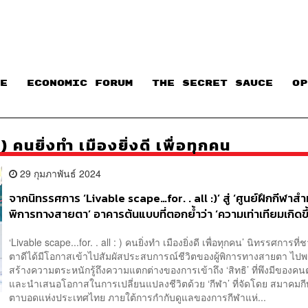
E
ECONOMIC FORUM
THE SECRET SAUCE​
OP
นยิ่งทำ เมืองยิ่งดี เพื่อทุกคน
29 กุมภาพันธ์ 2024
จากนิทรรศการ ‘Livable scape…for. . all :)’ สู่ ‘ศูนย์ฝึกกีฬาสำห
พิการทางสายตา’ อาคารต้นแบบที่ตอกย้ำว่า ‘ความเท่าเทียมเกิดขึ้
การออกแบบที่คิดเพื่อคนทุกคน’ [ADVERTORIAL]
‘Livable scape...for. . all : ) คนยิ่งทำ เมืองยิ่งดี เพื่อทุกคน’ นิทรรศการที
ตาดีได้มีโอกาสเข้าไปสัมผัสประสบการณ์ชีวิตของผู้พิการทางสายตา ไปพร
สร้างความตระหนักรู้ถึงความแตกต่างของการเข้าถึง ‘สิทธิ’ ที่พึงมีของ
และนำเสนอโอกาสในการเปลี่ยนแปลงชีวิตด้วย ‘กีฬา’ ที่จัดโดย สมาคมก
ตาบอดแห่งประเทศไทย ภายใต้การกำกับดูแลของการกีฬาแห่...