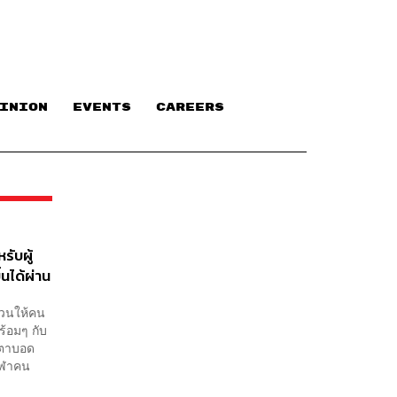
INION
EVENTS
CAREERS
รับผู้
นได้ผ่าน
่ชวนให้คน
้อมๆ กับ
คนตาบอด
ีฬาคน