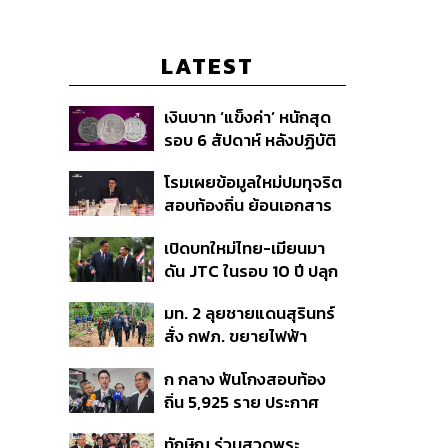
LATEST
เงินบาท ‘แข็งค่า’ หนักสุด
รอบ 6 สัปดาห์ หลังปฏิบัติ
การแทรกแซงเยนของ
โรมเผยข้อมูลใหม่ปมทุจริต
สหรัฐฯ-ญี่ปุ่น Standard
สอบท้องถิ่น ย้อนเอกสาร
Chartered เปิดเป้าสิ้นปีนี้
ประชุมปี 2567 พบชื่อ
จ่อแข็งต่อแตะ 32.50 บาท
เปิดบทใหม่ไทย-เมียนมา
อนุทิน จ่อสอบต่อเอี่ยว
ต่อดอลลาร์
ดัน JTC ในรอบ 10 ปี ปลุก
ตัดตอน ม.บูรพา หรือไม่
‘เส้นเลือดใหญ่’ ค้า
มท. 2 ลุยชายแดนสุรินทร์
ชายแดน ท่าเรือน้ำลึก
สั่ง กฟภ. ขยายไฟฟ้า
ทวาย
‘ปราสาทตาควาย–เนิน
ก กลาง ฟันโกงสอบท้อง
350’ เสริมความมั่นคง
ถิ่น 5,925 ราย ประกาศ
ชายแดน
บัญชีใหม่ 7 ส.ค. ส่วน 97
ทักษิณ ร่วมสวดพระ