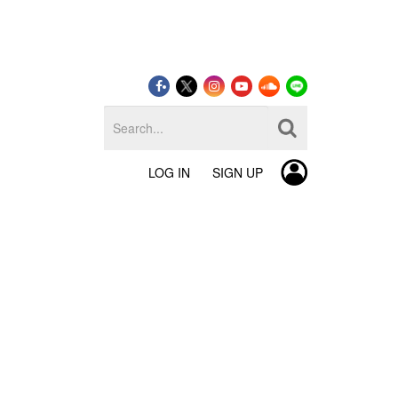
LOG IN
SIGN UP