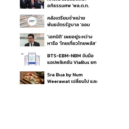
ราย รอ ป.ป.ช. ขีดเส้นแล้ว
อภิธรรมศพ ‘พล.ต.ท.
เสร็จ 31 ส.ค.
ผ่อน’ บิดา ‘พักตร์พิไล ทวี
คลังเตรียมจำหน่าย
สิน’ สิริอายุ 103 ปี แกนนำ
พันธบัตรรัฐบาล ‘ออม
เพื่อไทย-บุคคลหลาก
พลัส’ รอบถัดไป เร็วสุด 4
วงการร่วมอาลัย
‘เอกนิติ’ เผยอยู่ระหว่าง
ก.ย.นี้ อาจเพิ่มสัดส่วนการ
หารือ ‘ไทยเที่ยวไทยพลัส’
ขายแบบ Small Lot First
มีสิทธิใช้งบจากเงินกู้ 4
มากขึ้น
BTS-EBM-NBM จับมือ
แสนล้าน มั่นใจงบต่อ ‘ไทย
แอปพลิเคชัน ViaBus ยก
ช่วยไทย พลัส’ เฟส 2 มี
ระดับการติดตามตำแหน่ง
เพียงพอ
Sra Bua by Num
รถไฟฟ้า 3 สายแบบเรียล
Weerawat เปลี่ยนไป และ
ไทม์
นี่คือเหตุผลที่เราควรกลับ
ไปอีกครั้ง