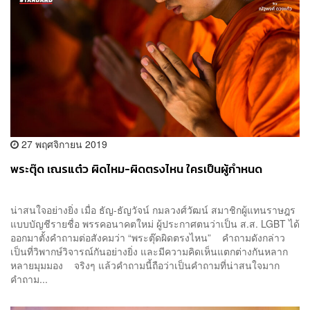
27 พฤศจิกายน 2019
พระตุ๊ด เณรแต๋ว ผิดไหม-ผิดตรงไหน ใครเป็นผู้กำหนด
น่าสนใจอย่างยิ่ง เมื่อ ธัญ-ธัญวัจน์ กมลวงศ์วัฒน์ สมาชิกผู้แทนราษฎร
แบบบัญชีรายชื่อ พรรคอนาคตใหม่ ผู้ประกาศตนว่าเป็น ส.ส. LGBT ได้
ออกมาตั้งคำถามต่อสังคมว่า “พระตุ๊ดผิดตรงไหน” คำถามดังกล่าว
เป็นที่วิพากษ์วิจารณ์กันอย่างยิ่ง และมีความคิดเห็นแตกต่างกันหลาก
หลายมุมมอง จริงๆ แล้วคำถามนี้ถือว่าเป็นคำถามที่น่าสนใจมาก
คำถาม...