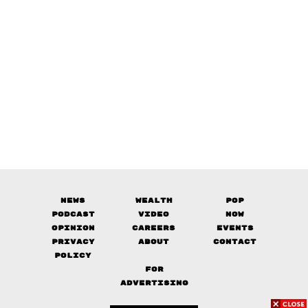
News
Wealth
Pop
Podcast
Video
Now
Opinion
Careers
Events
Privacy
About
Contact
Policy
FOR
ADVERTISING