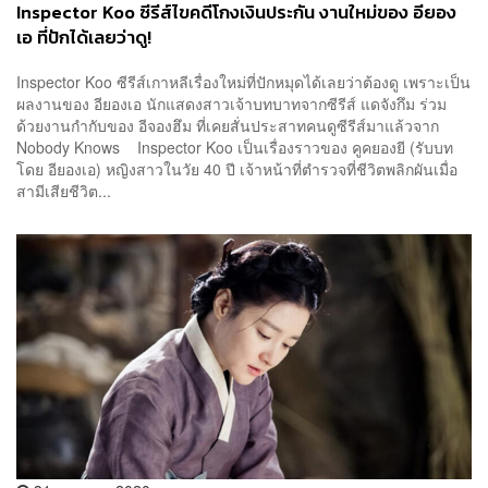
Inspector Koo ซีรีส์ไขคดีโกงเงินประกัน งานใหม่ของ อียอง
เอ ที่ปักได้เลยว่าดู!
Inspector Koo ซีรีส์เกาหลีเรื่องใหม่ที่ปักหมุดได้เลยว่าต้องดู เพราะเป็น
ผลงานของ อียองเอ นักแสดงสาวเจ้าบทบาทจากซีรีส์ แดจังกึม ร่วม
ด้วยงานกำกับของ อีจองฮึม ที่เคยสั่นประสาทคนดูซีรีส์มาแล้วจาก
Nobody Knows Inspector Koo เป็นเรื่องราวของ คูคยองยี (รับบท
โดย อียองเอ) หญิงสาวในวัย 40 ปี เจ้าหน้าที่ตำรวจที่ชีวิตพลิกผันเมื่อ
สามีเสียชีวิต...