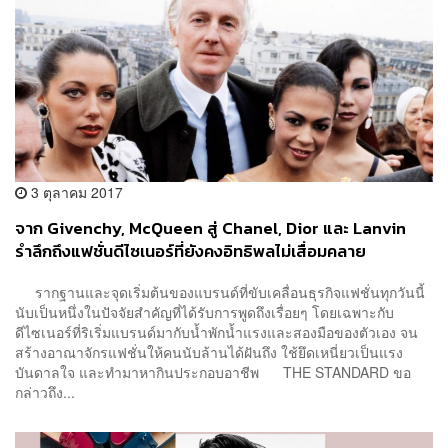
3 ตุลาคม 2017
จาก Givenchy, McQueen สู่ Chanel, Dior และ Lanvin
รำลึกถึงแฟชั่นดีไซเนอร์ที่ยังคงอิทธิพลไม่เสื่อมคลาย
รากฐานและจุดเริ่มต้นของแบรนด์ที่ขับเคลื่อนธุรกิจแฟชั่นทุกวันนี้
นับเป็นหนึ่งในปัจจัยสำคัญที่ได้รับการพูดถึงเรื่อยๆ โดยเฉพาะกับ
ดีไซเนอร์ที่ริเริ่มแบรนด์มากับน้ำพักน้ำแรงและสองมือของตัวเอง จน
สร้างอาณาจักรแฟชั่นให้คนนับล้านได้ฝันถึง ใช้ยึดเหนี่ยวเป็นแรง
บันดาลใจ และทำมาหากินประกอบอาชีพ THE STANDARD ขอ
กล่าวถึง...