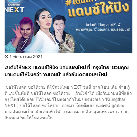
1 พฤษภาคม 2021
#เต้นให้NEXTแดนซ์ให้ปัง แคมเปญใหม่ ที่ ‘กรุงไทย’ ชวนคุณ
มาแดนซ์ให้ปังกว่า ‘ณเดชน์’ แล้วอัปเดตแอปฯ ใหม่
‘Krungthai NEXT’ ไปพร้อมกัน [Advertorial]
‘ขอให้โหลด ขอให้รวย ที่ใช้กรุงไทย NEXT วันนี้ ฝาก โอน เติม จ่าย กู้
ดี เก่งขึ้นทันที ขอให้โหลด ขอให้รวย’ ถ้ายังจำได้ เมื่อกันยายนปีที่แล้ว
กรุงไทยได้ปล่อย TVC เอ็มวีโฆษณาตัวใหม่ของพวกเขา ‘Krungthai
NEXT : ขอให้โหลด ขอให้รวย’ ออกมา โดยดึงเอา ณเดชน์ คูกิมิยะ
มาสลัดมาดเป็น ‘นักเต้นเท้าไฟ’ วาดลวดลายลีลาสุดแพรวพราว บวก
กับเพลง ‘ขอให้โหลดขอให...