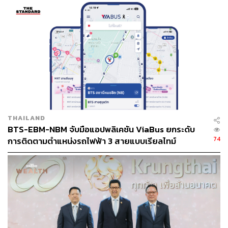
NEXT นอกจากจะได้ความสะดวก รวดเร็ว ยังได้เรทเดียวกับ
เคาน์เตอร์แลกเงิน สำหรับใครที่สงสัยว่า Inter Wallet คือ
อะไร และจะสมัครใช้งานได้อย่างไร เดี๋ยวเล่าอีกทีแบบ
ละเอียดยิบ!
ค่าธรรมเนียมถูก
ตอนนี้กรุงไทยมีโปรโมชันค่าธรรมเนียม
เพียง 55 บาท เมื่อโอนเงินต่างประเทศด้วยแอป Krungthai
NEXT โดยเลือกโอนออกจาก ‘Inter Wallet’ หรือบัญชีเงินฝาก
สกุลต่างประเทศ (FCD) โอนได้สูงสุด 5 แสนบาทต่อรายการ
ไป 4 ประเทศ เป็นสกุลเงินของประเทศนั้นๆ ได้แก่
THAILAND
สหรัฐอเมริกา (USD), อังกฤษ (GBP), สิงคโปร์ (SGD) และ
BTS-EBM-NBM จับมือแอปพลิเคชัน ViaBus ยกระดับ
ฮ่องกง (HKD) ตั้งแต่วันนี้ถึง 30 กันยายน 2565
74
การติดตามตำแหน่งรถไฟฟ้า 3 สายแบบเรียลไทม์
ได้เงินเร็ว
ด้วยระบบโอนเงินแบบเรียลไทม์ โอนตลอด 24
ชั่วโมง โอนจากที่ไหน เมื่อไรก็ได้ โอนได้สูงสุดถึง 1.5 ล้าน
บาทต่อครั้ง เพิ่มความมั่นใจทั้งคนโอนและผู้รับ เพราะมีสลิป
อิเล็กทรอนิกส์เป็นหลักฐานการโอน