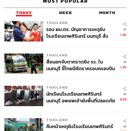
MOST POPULAR
‘
Inter Wallet’ กระเป๋าเงินสกุลเงินต่างประเทศคืออะไร
สมัครอย่างไร?
TODAY
WEEK
MONTH
เล่าง่ายๆ ‘Inter Wallet’ ก็เหมือนกระเป๋าเงินอีกใบ ที่ในนั้นมีแต่
THAILAND
เงินสกุลต่างประเทศที่รองรับการแลกเปลี่ยนสกุลเงินต่าง
รอง ผบ.ตร. บัญชาการเหตุยิง
ประเทศได้มากถึง 19 สกุลเงิน (AUD, CAD, CHF, CNY, DKK,
1.4K
โรงเรียนเทพศิรินทร์ นนทบุรี สั่ง
EUR, GBP, HKD, INR, JPY, KRW, MYR , NOK, NZD,
ค้นหา 2 รอบยืนยันไร้คนติดค้าง พบ
RUB, SEK, SGD, TWD และ USD) ด้วยเรทที่ว้าวกว่าการ
ศพปู่-ย่าที่บ้านพักผู้ก่อเหตุ
โอนออกจากบัญชีออมทรัพย์ หรือบัญชีเงินฝากสกุลต่าง
THAILAND
สื่อนอกจับตากราดยิง รร. ใน
ประเทศ (FCD) ที่สำคัญ กรุงไทยเป็นธนาคารเพียงแห่งเดียวที่
1.3K
นนทบุรี ชี้ไทยมีอัตราครอบครองปืน
มี ‘Inter Wallet’ ให้บริการ
สูงในระดับต้นของภูมิภาค
วิธีเปิดใช้งานก็ง่าย แค่สมัครใช้งานบัตรใดบัตรหนึ่งต่อไปนี้
THAILAND
ได้แก่ บัตร Krungthai Travel Card, บัตรเดบิตกรุงไทย พาลา
นักเรียนโรงเรียนเทพศิรินทร์
เดียม, บัตรบลูไดมอนด์ เอ็กซ์ตร้า หรือบัตรเพิร์ล เมื่อสมัคร
839
นนทบุรี อพยพเข้ายังพื้นที่ปลอดภัย
เสร็จแล้วก็เปิดใช้งาน Inter Wallet ผ่านทางแอป Krungthai
ชั่วคราว หลังเหตุใช้อาวุธปืนภายใน
NEXT ได้เลย ดูวิธีการเปิดใช้งานสำหรับบัตรต่างๆ ได้ที่
http
โรงเรียนคลี่คลาย
s://krungthai.com/th/content/personal/krungthai-inter-walle
THAILAND
t/how-to-use
คืบหน้าเหตุยิงโรงเรียนเทพศิรินทร์