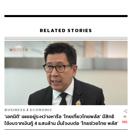
RELATED STORIES
‘Krungthai WARP’ (กรุงไทย วาร์ป) ระบบโอนเงินต่าง
ประเทศที่ ‘ถูก เร็ว เรทดี มั่นใจว่าถึงปลายทางชัวร์’
ดีที่ปัจจุบันมีช่องทางการโอนเงินไปต่างประเทศที่ช่วยเคลียร์
ทุกปัญหาความยุ่งยาก เช่น ‘Krungthai WARP’ (กรุงไทย วาร์
ป) บริการโอนเงินต่างประเทศด้วยระบบอัจฉริยะบน
แอปพลิเคชัน Krungthai NEXT ที่ช่วยให้การโอนเงินต่าง
ประเทศสะดวก รวดเร็ว ตรวจสอบและยืนยันข้อมูลแบบเรียล
ไทม์ ค่าธรรมเนียมถูก ทำได้ง่ายๆ สบายๆ อยู่ที่บ้านตลอด 24
BUSINESS
/
ECONOMIC
ชั่วโมง มาพร้อมจุดเด่นมากมาย ไม่ว่าจะเป็น
‘เอกนิติ’ เผยอยู่ระหว่างหารือ ‘ไทยเที่ยวไทยพลัส’ มีสิทธิ
185
ใช้งบจากเงินกู้ 4 แสนล้าน มั่นใจงบต่อ ‘ไทยช่วยไทย พลัส’
เรทดี
ยิ่งถ้าโอนผ่านกระเป๋า ‘Inter Wallet’ บนแอป Krungthai
เฟส 2 มีเพียงพอ