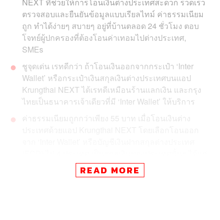
NEXT ที่ช่วยให้การโอนเงินต่างประเทศสะดวก รวดเร็ว
ตรวจสอบและยืนยันข้อมูลแบบเรียลไทม์ ค่าธรรมเนียม
ถูก ทำได้ง่ายๆ สบายๆ อยู่ที่บ้านตลอด 24 ชั่วโมง ตอบ
โจทย์ผู้ปกครองที่ต้องโอนค่าเทอมไปต่างประเทศ,
SMEs
ชูจุดเด่น เรทดีกว่า ถ้าโอนเงินออกจากกระเป๋า ‘Inter
Wallet’ หรือกระเป๋าเงินสกุลเงินต่างประเทศบนแอป
Krungthai NEXT ได้เรทดีเหมือนร้านแลกเงิน และกรุง
ไทยเป็นธนาคารเจ้าเดียวที่มี ‘Inter Wallet’ ให้บริการ
ค่าธรรมเนียมถูกกว่าเพียง 55 บาท เมื่อโอนเงินต่าง
ประเทศด้วยแอป Krungthai NEXT โดยเลือกโอนออก
จาก ‘Inter Wallet’ หรือบัญชีเงินฝากสกุลต่างประเทศ
(FCD) ไป 4 ประเทศ เป็นสกุลเงินของประเทศนั้นๆ ได้แก่
สหรัฐอเมริกา (USD), อังกฤษ (GBP), สิงคโปร์ (SGD)
READ MORE
และฮ่องกง (HKD) สูงสุด 5 แสนบาทต่อรายการ ไม่
จำกัดจำนวนครั้งในการโอน (วันนี้ถึง 30 กันยายน
2565)
ได้เงินเร็ว ด้วยระบบโอนเงินแบบเรียลไทม์ โอนตลอด 24