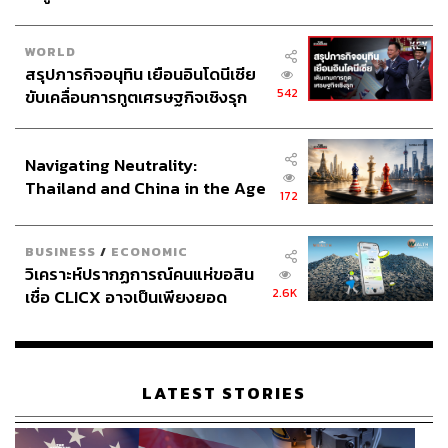
ตอบโจทย์ลูกค้าธุรกิจและลูกค้าบุคคล ยิ่งโอนบ่อยยิ่ง
WORLD
คุ้ม
สรุปภารกิจอนุทิน เยือนอินโดนีเซีย
542
ขับเคลื่อนการทูตเศรษฐกิจเชิงรุก
ที่บอกว่ายิ่งโอนบ่อยยิ่งคุ้มนั้น คุ้มขนาดไหนลองดูตัวอย่าง
ประกาศหุ้นส่วนยุทธศาสตร์ไทย –
ด้านล่างนี้
อินโดนีเซีย
Navigating Neutrality:
เช่น หากคุณเป็นผู้ประกอบการที่ต้องสั่งซื้อวัตถุดิบจากต่าง
Thailand and China in the Age
172
ประเทศเป็นประจำ จำนวนเงินสั่งซื้อแต่ละครั้งประมาณ
of a New Global Order
14,000 USD
เลือกโอนจากกระเป๋า Inter Wallet: 1 USD
=
34.57 บาท*
โอนออกจากบัญชีออมทรัพย์: 1 USD
= 34.71
BUSINESS
/
ECONOMIC
วิเคราะห์ปรากฏการณ์คนแห่ขอสิน
บาท*
จะประหยัดเงินได้
ถึง 1,960 บาท
แล้วลองคิดดูว่าถ้าคุณ
2.6K
เชื่อ CLICX อาจเป็นเพียงยอด
ต้องสั่งซื้อสินค้าเช่นนี้ปีละ
10 ครั้ง
เท่ากับประหยัดเงินคร่าวๆ
ภูเขาน้ำแข็ง ของปัญหาหนี้ครัว
19,600 บาทเลยทีเดียว
เรือนไทยที่ถูกซุกไว้
*อ้างอิงอัตราแลกเปลี่ยน
ณ วันที่ 9 มิถุนายน 2565 เวลา
09.48 น.
ทั้งนี้อัตราแลกเปลี่ยนอาจมีการเปลี่ยนแปลงในวันที่
LATEST STORIES
ทำรายการ