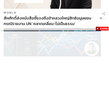
WORLD
สีหศักดิ์ส่งหนังสือชี้แจงถึงข้าหลวงใหญ่สิทธิมนุษยชน
...
กรณีรายงาน UN ‘คลาดเคลื่อน-ไม่เป็นธรรม’
558
ABOUT THE AUTHOR
THE STANDARD TEAM
กองบรรณาธิการ THE STANDARD
OPINION
/
ตราวุทธิ์ เหลืองสมบูรณ์
สู้ดอกเบี้ยสูงไปกับหุ้นสหรัฐฯ: ทำไม Wall Street ยังน่า
...
ลงทุนกว่าที่คิด?