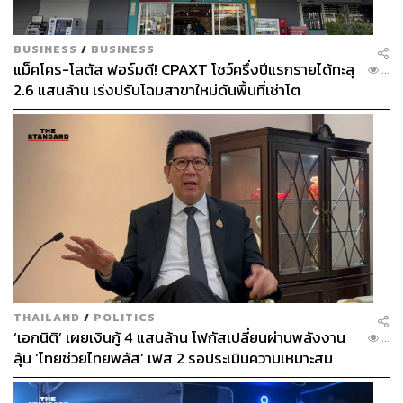
บ่อยครั้ง ไม่ว่าจะเป็น
ผู้ปกครองที่ต้องส่งค่าเทอม โอนเงินค่าเทอมหลักล้าน
BUSINESS
/
BUSINESS
ค่าใช้จ่ายต่อเดือน ทั้งค่าที่อยู่ ค่าขนมไม่ต่ำกว่าหลัก
แม็คโคร-โลตัส ฟอร์มดี! CPAXT โชว์ครึ่งปีแรกรายได้ทะลุ
...
แสน ปีหนึ่งต้องโอนกันหลายรอบ รวมๆ เรทเงินที่ต่าง
2.6 แสนล้าน เร่งปรับโฉมสาขาใหม่ดันพื้นที่เช่าโต
กัน และค่าธรรมเนียมการโอนที่ถูกกว่า โอนหลักแสน
ประหยัดหลายพัน
ผู้ประกอบการรายย่อยที่เริ่มต้นทำธุรกิจกับต่างประเทศ
เรทถูก ค่าธรรมเนียมถูก ช่วยลดต้นทุนสินค้า เรทดีกว่า
ค้าขายก็สร้างกำไรมากขึ้น ไม่ต้องแบกรับความเสี่ยง
อัตราแลกเปลี่ยนที่ผันผวน รวมไปถึงสร้างความเชื่อมั่น
ให้กับคู่ค้าเรื่องความรวดเร็วในการโอนอีกด้วย
แบบนี้แหละถึงจะเรียกว่า ‘การใช้จ่ายเงินที่ง่ายกว่าที่เคย’ อยู่
ที่ไหนก็ทำธุรกรรมทางการเงินง่ายๆ โดยเฉพาะการโอนเงิน
THAILAND
/
POLITICS
ไปต่างประเทศ ที่สะดวก รวดเร็ว คุ้มค่า แค่คลิก! ดูราย
‘เอกนิติ’ เผยเงินกู้ 4 แสนล้าน โฟกัสเปลี่ยนผ่านพลังงาน
...
ละเอียดเพิ่มเติมที่
https://krungthai.com/link/warp-22-the
ลุ้น ‘ไทยช่วยไทยพลัส’ เฟส 2 รอประเมินความเหมาะสม
standardwealth