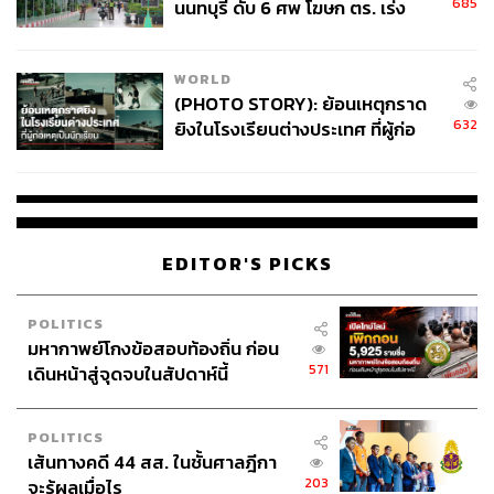
685
นนทบุรี ดับ 6 ศพ โฆษก ตร. เร่ง
สอบปมขโมยปืนปู่ก่อเหตุ
WORLD
(PHOTO STORY): ย้อนเหตุกราด
632
ยิงในโรงเรียนต่างประเทศ ที่ผู้ก่อ
เหตุเป็นนักเรียน
EDITOR'S PICKS
POLITICS
มหากาพย์โกงข้อสอบท้องถิ่น ก่อน
571
เดินหน้าสู่จุดจบในสัปดาห์นี้
POLITICS
เส้นทางคดี 44 สส. ในชั้นศาลฎีกา
203
จะรู้ผลเมื่อไร