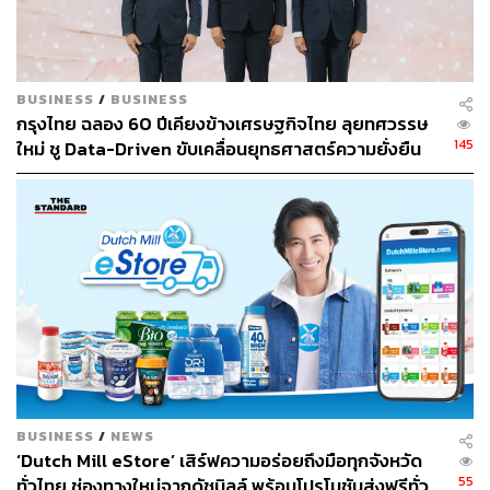
BUSINESS
/
BUSINESS
กรุงไทย ฉลอง 60 ปีเคียงข้างเศรษฐกิจไทย ลุยทศวรรษ
145
ใหม่ ชู Data-Driven ขับเคลื่อนยุทธศาสตร์ความยั่งยืน
BUSINESS
/
NEWS
สำหรับมือใหม่หัดโอนเงินต่างประเทศ หรือคนที่เพิ่งเริ่มทำ
‘Dutch Mill eStore’ เสิร์ฟความอร่อยถึงมือทุกจังหวัด
ธุรกิจ กลัวจะติดขัดขั้นตอนต่างๆ ระหว่างสั่งโอน สามารถดู
55
ทั่วไทย ช่องทางใหม่จากดัชมิลล์ พร้อมโปรโมชันส่งฟรีทั่ว