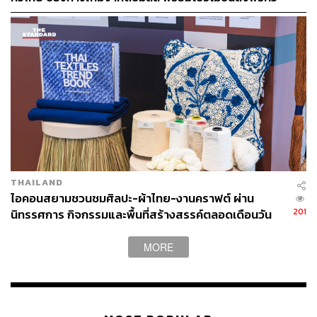
วิธีการโอนได้ที่
https://youtu.be/97XAK4QtcCs
หรือติดต่อ
ประเทศ ส่งไว สั่งก่อนเที่ยง ได้ของวันถัดไป ส่งสินค้าแบบ
พนักงานสาขา หรือกรอกข้อมูลบนเว็บไซต์ เพื่อให้ทีม
เย็นตรงจากโรงงาน [ADVERTORIAL]
Support ติดต่อกลับพร้อมทำหน้าที่ดูแลเงินคุณจนถึงปลาย
ทางอย่างปลอดภัยเช่นกัน
THAILAND
ไอคอนสยามชวนชมศิลปะ-ผ้าไทย-งานคราฟต์ ผ่าน
201
นิทรรศการ กิจกรรมและพื้นที่สร้างสรรค์ตลอดเดือนวัน
แม่ [ADVERTORIAL]
MORE