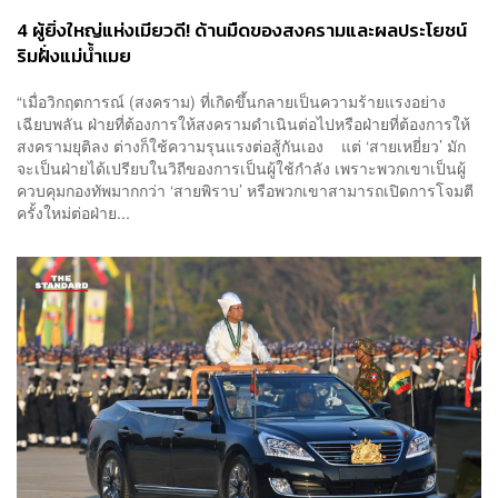
4 ผู้ยิ่งใหญ่แห่งเมียวดี! ด้านมืดของสงครามและผลประโยชน์
ริมฝั่งแม่น้ำเมย
“เมื่อวิกฤตการณ์ (สงคราม) ที่เกิดขึ้นกลายเป็นความร้ายแรงอย่าง
เฉียบพลัน ฝ่ายที่ต้องการให้สงครามดำเนินต่อไปหรือฝ่ายที่ต้องการให้
สงครามยุติลง ต่างก็ใช้ความรุนแรงต่อสู้กันเอง แต่ ‘สายเหยี่ยว’ มัก
จะเป็นฝ่ายได้เปรียบในวิถีของการเป็นผู้ใช้กำลัง เพราะพวกเขาเป็นผู้
ควบคุมกองทัพมากกว่า ‘สายพิราบ’ หรือพวกเขาสามารถเปิดการโจมตี
ครั้งใหม่ต่อฝ่าย...