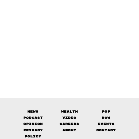
News
Wealth
Pop
Podcast
Video
Now
Opinion
Careers
Events
Privacy
About
Contact
Policy