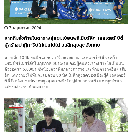
7 พฤษภาคม 2024
จากทีมรั้งท้ายในตารางสู่แชมเปียนพรีเมียร์ลีก ‘เลสเตอร์ ซิตี้’
ผู้สร้างปาฏิหาริย์ให้เป็นไปได้ บนลีกสูงสุดอังกฤษ
[ADVERTORIAL]
หากเมื่อ 10 ปีก่อนมีคนบอกว่า ‘จิ้งจอกสยาม’ เลสเตอร์ ซิตี้ จะคว้า
แชมป์พรีเมียร์ลีกในฤดูกาล 2015/16 คงมีผู้คนหัวเราะเยาะใส่เป็นแน่
ด้วยอัตรา 5,000/1 ซึ่งน้อยกว่าทีมกลางตารางและท้ายตารางอื่นๆ เสีย
อีก แต่ทว่ายังไม่ทันจะจบครบ 38 นัดในลีกสูงสุดของเมืองผู้ดี เลสเตอร์
ซิตี้ ก็เถลิงแชมป์ระดับสูงสุดอย่างยิ่งใหญ่​หักปากกาเซียนดังทุกสำนัก
อย่างสง่างาม ด้วยผลงาน...