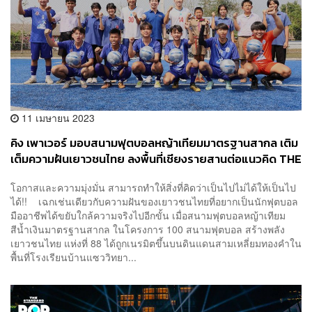
11 เมษายน 2023
คิง เพาเวอร์ มอบสนามฟุตบอลหญ้าเทียมมาตรฐานสากล เติม
เต็มความฝันเยาวชนไทย ลงพื้นที่เชียงรายสานต่อแนวคิด THE
POWER OF POSSIBILITIES [ADVERTORIAL]
โอกาสและความมุ่งมั่น สามารถทำให้สิ่งที่คิดว่าเป็นไปไม่ได้ให้เป็นไป
ได้!! เฉกเช่นเดียวกับความฝันของเยาวชนไทยที่อยากเป็นนักฟุตบอล
มืออาชีพได้ขยับใกล้ความจริงไปอีกขั้น เมื่อสนามฟุตบอลหญ้าเทียม
สีน้ำเงินมาตรฐานสากล ในโครงการ 100 สนามฟุตบอล สร้างพลัง
เยาวชนไทย แห่งที่ 88 ได้ถูกเนรมิตขึ้นบนดินแดนสามเหลี่ยมทองคำใน
พื้นที่โรงเรียนบ้านแซววิทยา...