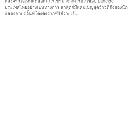
หลังจากไอเท็มสุดฮอตนี้นำเข้ามาจำหน่ายในช็อป Laneige
ประเทศไทยอย่างเป็นทางการ ล่าสุดก็มีแคมเปญสุดว้าวที่ดึงสองนัก
แสดงชายคู่จิ้นที่โด่งดังจากซีรีส์วายเรื...