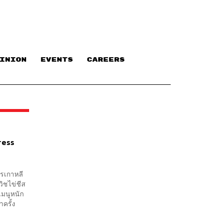
INION
EVENTS
CAREERS
ress
ารเกาหลี
วิชไข่ชีส
เมนูหนัก
าครั้ง