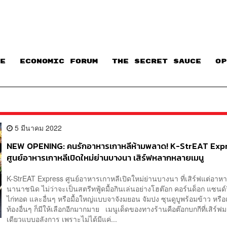
E
ECONOMIC FORUM
THE SECRET SAUCE​
OP
5 มีนาคม 2022
NEW OPENING: คนรักอาหารเกาหลีห้ามพลาด! K-StrEAT Exp
ศูนย์อาหารเกาหลีเปิดใหม่ย่านบางนา เสิร์ฟหลากหลายเมนู
K-StrEAT Express ศูนย์อาหารเกาหลีเปิดใหม่ย่านบางนา ที่เสิร์ฟแต่อาห
นานาชนิด ไม่ว่าจะเป็นสตรีทฟู้ดมื้อกินเล่นอย่างโฮต๊อก คอร์นด็อก แซนด์
ไก่ทอด และอื่นๆ หรือมื้อใหญ่แบบจาจังมยอน จัมปง ซุนดูบูพร้อมข้าว หรือ
ท้องอื่นๆ ก็มีให้เลือกอีกมากมาย เมนูเด็ดของทางร้านคือต๊อกบกกีที่เสิร์ฟม
เดียวแบบอลังการ เพราะไม่ได้มีแค่...