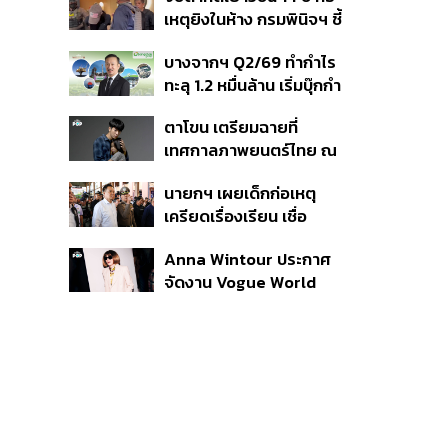
สิกวิดีโอ
เหตุยิงในห้าง กรมพินิจฯ ชี้
ประพฤติดี-รับการรักษาต่อ
บางจากฯ Q2/69 ทำกำไร
เนื่อง ประเมินปล่อยตัว
ทะลุ 1.2 หมื่นล้าน เริ่มบุ๊กกำ
ไร ‘SAF’ เชิงพาณิชย์ครั้ง
ตาโขน เตรียมฉายที่
แรก หนุนรายได้ครึ่งปีทะลุ
เทศกาลภาพยนตร์ไทย ณ
3.2 แสนล้าน
ประเทศบราซิล
นายกฯ เผยเด็กก่อเหตุ
เครียดเรื่องเรียน เชื่อ
เตรียมการเป็นขั้นตอน ชี้มี
Anna Wintour ประกาศ
กระสุนอีกกว่า 30 นัด หาก
จัดงาน Vogue World
ไม่จบชีวิตตัวเองอาจสูญ
2027 ที่ซานฟรานซิสโก
เสียเพิ่ม