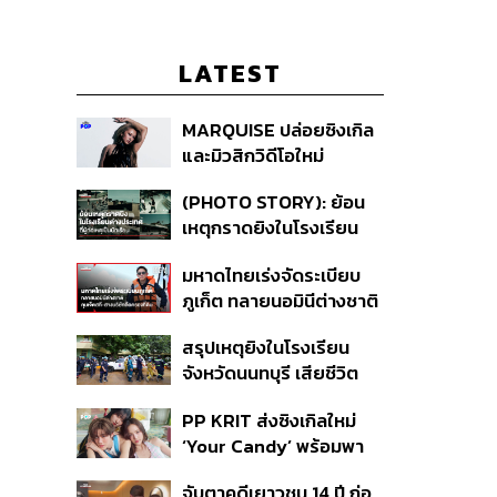
LATEST
MARQUISE ปล่อยซิงเกิล
และมิวสิกวิดีโอใหม่
IRONIC ที่เสียดสีความ
(PHOTO STORY): ย้อน
สัมพันธ์สุด Toxic
เหตุกราดยิงในโรงเรียน
ต่างประเทศ ที่ผู้ก่อเหตุเป็น
มหาดไทยเร่งจัดระเบียบ
นักเรียน
ภูเก็ต ทลายนอมินีต่างชาติ
คุมเจ็ตสกี สางบริษัทฮุบ
สรุปเหตุยิงในโรงเรียน
ที่ดิน เคลียร์ใบอนุญาต
จังหวัดนนทบุรี เสียชีวิต
โรงแรมค้าง 7 ปี
รวม 8 ราย โฆษก ตร. เผย
PP KRIT ส่งซิงเกิลใหม่
ปมค้นประวัติคดีกราดยิงที่
‘Your Candy’ พร้อมพา
สหรัฐฯ
ต้าเหนิง และ ณิชา ร่วมมิว
จับตาคดีเยาวชน 14 ปี ก่อ