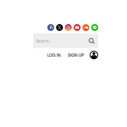
LOG IN
SIGN UP